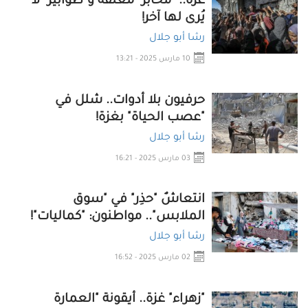
غزة.. "مخابز" مغلقة و"طوابير" لا
يُرى لها آخر!
رشا أبو جلال
10 مارس 2025 - 13:21
حرفيون بلا أدوات.. شلل في
"عصب الحياة" بغزة!
رشا أبو جلال
03 مارس 2025 - 16:21
انتعاشٌ "حذِر" في "سوق
الملابس".. مواطنون: "كماليات"!
رشا أبو جلال
02 مارس 2025 - 16:52
"زهراء" غزة.. أيقونة "العمارة