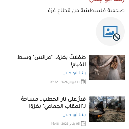
رشا أبو جلال
صحفية فلسطينية من قطاع غزة
طفلاتٌ بغزة.. "عرائس" وسط
الخيام!
رشا أبو جلال
11 فبراير 2026 - 09:32
قدرٌ على نار الحطب.. مساحةٌ
لـ"العقاب الجماعي" بغزة!
رشا أبو جلال
05 يناير 2026 - 16:48