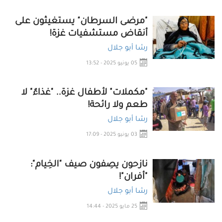
"مرضى السرطان" يستغيثون على
أنقاض مستشفيات غزة!
رشا أبو جلال
05 يونيو 2025 - 13:52
"مكملات" لأطفال غزة.. "غذاءٌ" لا
طعم ولا رائحة!
رشا أبو جلال
03 يونيو 2025 - 17:09
نازحون يصِفون صيف "الخِيام":
"أفران"!
رشا أبو جلال
25 مايو 2025 - 14:44