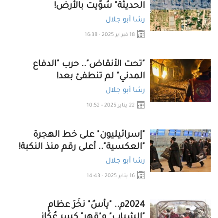
الحديثة" سُوّيت بالأرض!
رشا أبو جلال
18 فبراير 2025 - 16:38
"تحت الأنقاض".. حرب "الدفاع
المدني" لم تنطفئ بعد!
رشا أبو جلال
22 يناير 2025 - 10:52
"إسرائيليون" على خط الهجرة
"العكسية".. أعلى رقم منذ النكبة!
رشا أبو جلال
16 يناير 2025 - 14:43
2024م.. "يأسٌ" نخَرَ عظام
"الشباب" و"قهر" كسر عُكّاز