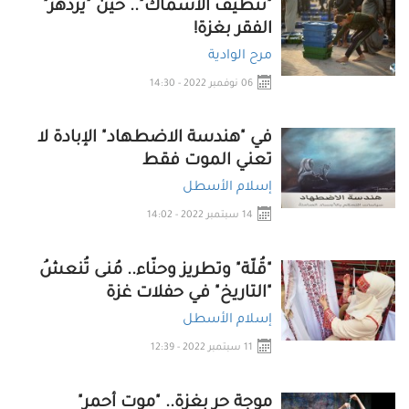
"تنظيف الأسماك".. حين "يزدهر"
الفقر بغزة!
مرح الوادية
06 نوفمبر 2022 - 14:30
في "هندسة الاضطهاد" الإبادة لا
تعني الموت فقط
إسلام الأسطل
14 سبتمبر 2022 - 14:02
"قُلّة" وتطريز وحنّاء.. مُنى تُنعشُ
"التاريخ" في حفلات غزة
إسلام الأسطل
11 سبتمبر 2022 - 12:39
موجة حرٍ بغزة.. "موت أحمر"