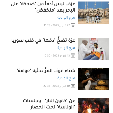
غزة.. ليس أدفأ من "ضحكة" على
البحر بعد "منخفض"
مرح الوادية
22 فبراير 2023 - 11:28
غزة تضخُّ "دمَها" في قلب سوريا
مرح الوادية
13 فبراير 2023 - 10:30
شتاء غزة.. المرُّ تحلّيه "عوامة"
مرح الوادية
10 فبراير 2023 - 22:33
عن "كانون النار".. وجلسات
"الوناسة" تحت الحصار