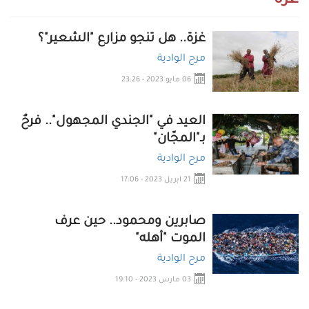
غزة
غزة.. هل تنجو مزارع "الشعير"؟
مرح الوادية
06 مايو 2023 - 23:26
العيد في "الجندي المجهول".. فرحٌ
بـ"المجّان"
مرح الوادية
21 ابريل 2023 - 17:06
صابرين ومحمود.. حين عرف
الموت "أهله"
مرح الوادية
03 مارس 2023 - 19:10