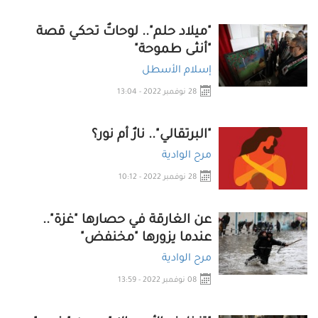
"ميلاد حلم".. لوحاتٌ تحكي قصة
"أنثى طموحة"
إسلام الأسطل
28 نوفمبر 2022 - 13:04
"البرتقالي".. نارٌ أم نور؟
مرح الوادية
28 نوفمبر 2022 - 10:12
عن الغارقة في حصارها "غزة"..
عندما يزورها "مخنفض"
مرح الوادية
08 نوفمبر 2022 - 13:59