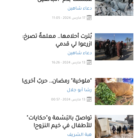
غُمّست بدم "الجائعين"
دعاء شاهين
17 مارس 2024 - 11:05
بُترت أحلامها.. معلمةٌ تصرخ:
ازرعوا لي قدمي
دعاء شاهين
13 مارس 2024 - 16:26
"ملوخية" رمضان.. حربٌ أخرى!
رشا أبو جلال
13 مارس 2024 - 00:57
تواصلٌ بالبَسْمة و"حكايات"
للأطفال في خيم النزوح!
هبة الشريف