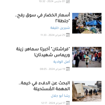
01 مارس 2024 - 10:32
أسعار الخضار في سوق رفح..
"جلطة"!
شيرين خليفة
25 فبراير 2024 - 11:33
"فراشتان" أخبرتا سماهر: زينة
وريماس شهيدتان!
أمل الوادية
19 فبراير 2024 - 08:05
البحث عن الدفء في خيمة..
المهمة المُستحيلة
رشا أبو جلال
17 فبراير 2024 - 12:17