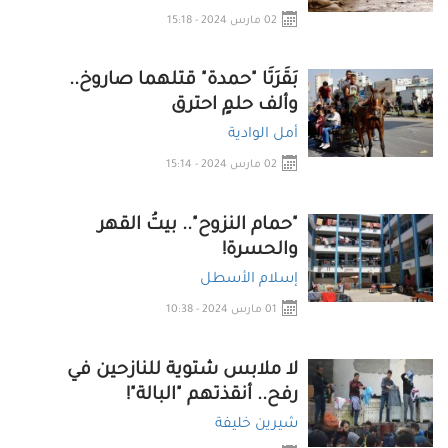
02 مارس 2024 - 15:18
بَقَرَتَا "حمدة" قتلهما صاروخ..
وألف حلمٍ احترق
أمل الوادية
02 مارس 2024 - 15:14
"حمام النزوح".. بيتُ القهر
والحسرة!
إسلام الأسطل
01 مارس 2024 - 10:38
لا ملابس شتوية للنازحين في
رفح.. أنقذتهم "البالة"!
شيرين خليفة