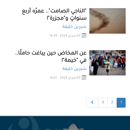
"الناجي الصامت".. عمرُه أربع
سنواتٍ و"مجزرة"!
شيرين خليفة
03 فبراير 2024 - 16:48
عن المخاض حين يباغت حاملًا..
في "خيمة"!
شيرين خليفة
03 فبراير 2024 - 16:41
3
2
1