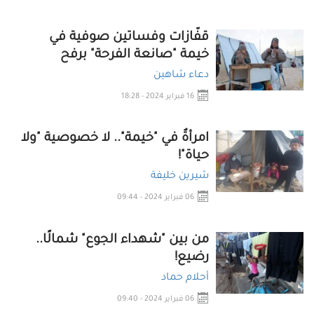
قفّازات وفساتين صوفية في
خيمة "صانعة الفرحة" برفح
دعاء شاهين
16 فبراير 2024 - 18:28
امرأةٌ في "خيمة".. لا خصوصية "ولا
حياة"!
شيرين خليفة
06 فبراير 2024 - 09:44
من بين "شهداء الجوع" شمالًا..
رضيع!
أحلام حماد
06 فبراير 2024 - 09:40