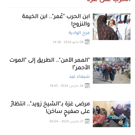
الحرب على غزة
ابن الحرب "عُمر".. ابن الخيمة
والنزوح!
مرح الوادية
08 مايو 2024 - 14:58
"الممر الآمن".. الطريق إلى "الموت
الأحمر"!
شيماء عيد
24 مارس 2024 - 18:45
مرضى غزة بـ"الشيخ زويد".. انتظارٌ
على صفيحٍ ساخن!
21 مارس 2024 - 06:04