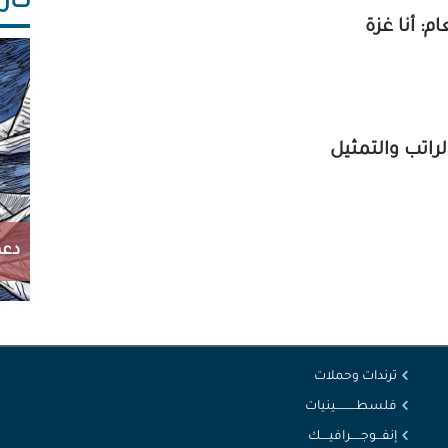
كاريك
: أنا غزة
راتب والتمثيل
دعم
ترندات وحملات
فلسطــــــــــينيات
إنفـــوجـــــرافيــــك