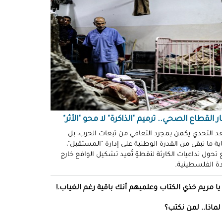
ّوني وضحكوا".. انتهاكات جنسية
نظّمة" في سجون "إسرائيل"!
د سليمان
حو طولكرم بين وعود الإغاثة وواقع
ز!
سلامة
ةُ الشُّهود.. نهجٌ "إسرائيلي"
فلات من العقاب!
ة توفيق
ر القطاع الصحي.. ترميم "الذاكرة" لا محو "الأثر"
صو "الشبح" بغزة.. هويّات تُكشف
عد التحدي يكمن بمجرد التعافي من تبعات الحرب، بل
ة ما تبقى من القدرة الوطنية على إدارة "المستقبل"،
ل مرة!
تحول تداعيات الكارثة لنقطةٍ تُعيد تشكيل الواقع خارج
ادة الفلسطينية.
ئل قاتلة.. مضادات حيوية في قِطع
س كريم"!
يا مريم خذي الكتاب وعلميهم أنك باقية رغم الغياب.!
ل موسى
لماذا.. لمن نكتب؟
انون يتصادم مع نفسه.. نساءٌ