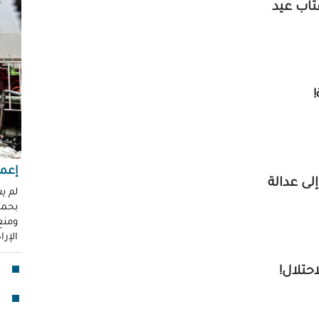
عتاب عيد
"عر
"مُ
محم
ناز
العو
!
رغد 
إباد
للإ
مشير
إعما
إلى عدالة
قنا
لم ي
بحماي
لأو
ومنع 
الإر
بدا
"آي
حتلال!
جما
الق