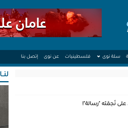
سلة نوى
فلسطينيات
عن نوى
إتصل بنا
لنــا
لى نَجمَته "رسالة"!