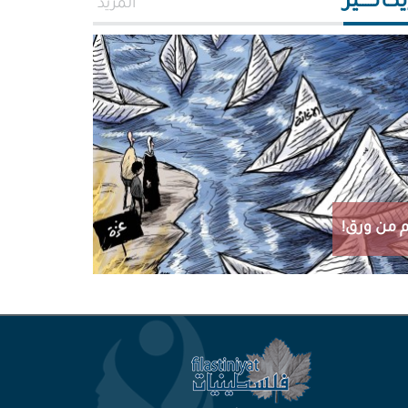
اتـــــير
المزيد
 من ورق!