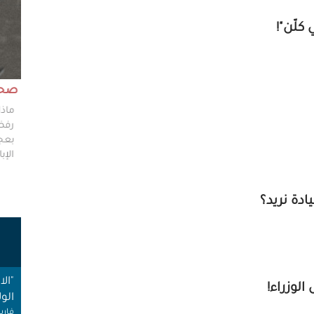
كلّن"!
مش وقته!!
صحاف
ليس مطلوباً من الصحفي أن يكون مخططًا إستراتيجيًا
ماذا
ليضع إستراتيجيات عملٍ للهيئات العامة، ولكن من حقه
رفضو
سؤال من يضعون تلك الاستراتيجيات عن تفاصيلها،
بعجز
وخططهم في حال حدوث السيناريوهات الأسوأ؟
الإبا
ادة نريد؟
ت
"ال
الوزراء!
الول
فارس