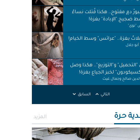
ورُ دمٍ مفتوح.. هكذا قُتلت نساءٌ
 ضجيج "الإبادة" بغزة!
"نوى"
اتٌ بغزة.. "عرائس" وسط الخيام!
أبو جلال
 "التحميل" و"التوزيع".. هكذا وصل
كسيكودون" لخبز الجياع بغزة!
الدين صالح وجمال غيث
لات نظافة في الظل.. لا حقوق ولا
التالي
السابق
ات!
ر اطميزة
دية حـرة
المزيد
اس" غزة قنابل موقوتة.. خَرابٌ نَخَر
ئة والتربة!
الله التركماني ورشا فرحات