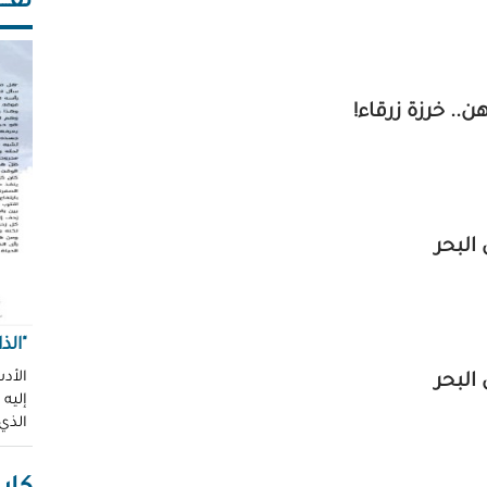
ثقـــ
. خرزة زرقاء!
 البحر
"الذ
الأدب
 البحر
إليه
الذي