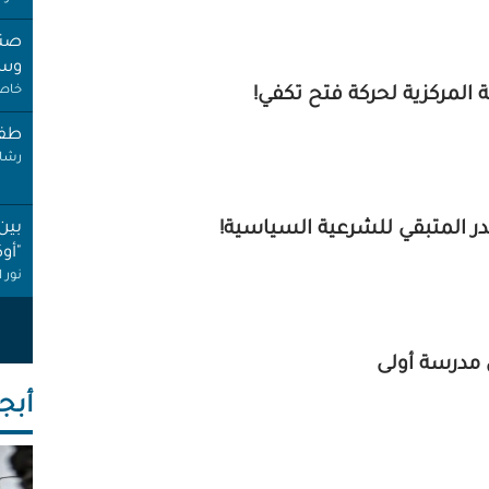
صنب
وسط
خاص 
ة المركزية لحركة فتح تكفي!
طفل
رشا 
بين
در المتبقي للشرعية السياسية!
"أو
نور 
عام
إجاز
ل مدرسة أولى
أنصا
أبجـ
"غِر
البي
عبد 