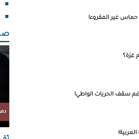
فقد
خلف
ء حماس غير المقروء!
صــــ
 غزة؟
 رغم سقف الحريات الواطي!
دمو
العربية!