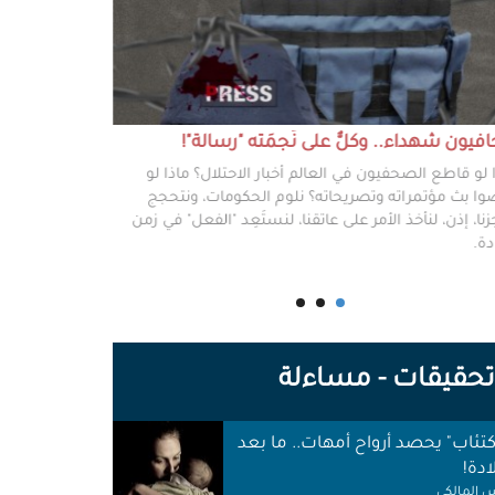
يون شهداء.. وكلٌّ على نَجمَته "رسالة"!
#خطفوا_غزة.. 
 لو قاطع الصحفيون في العالم أخبار الاحتلال؟ ماذا لو
غزة مخطوفة، و
ا بث مؤتمراته وتصريحاته؟ نلوم الحكومات، ونتحجج
نعرفهم جميعًا،
نا، إذن، لنأخذ الأمر على عاتقنا، لنستَعِد "الفعل" في زمن
وكرامتهم، وحيا
دة.
وأهلها أن يرفع
للوجع.
حقيقات - مساءلة
اكتئاب" يحصد أرواح أمهات.. ما بعد
ادة!
 المالكي