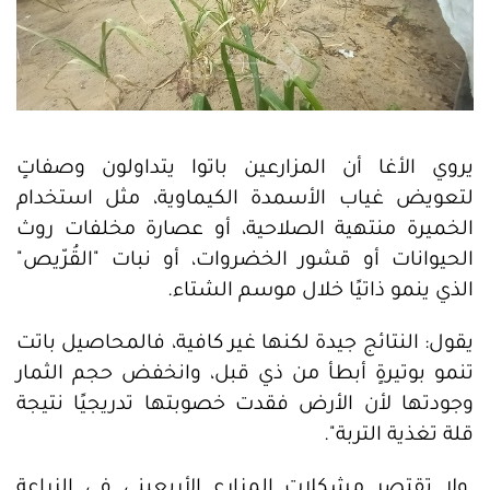
يروي الأغا أن المزارعين باتوا يتداولون وصفاتٍ
لتعويض غياب الأسمدة الكيماوية، مثل استخدام
الخميرة منتهية الصلاحية، أو عصارة مخلفات روث
الحيوانات أو قشور الخضروات، أو نبات "القُرّيص"
الذي ينمو ذاتيًا خلال موسم الشتاء.
يقول: النتائج جيدة لكنها غير كافية، فالمحاصيل باتت
تنمو بوتيرةٍ أبطأ من ذي قبل، وانخفض حجم الثمار
وجودتها لأن الأرض فقدت خصوبتها تدريجيًا نتيجة
قلة تغذية التربة".
ولا تقتصر مشكلات المزارع الأربعيني في الزراعة