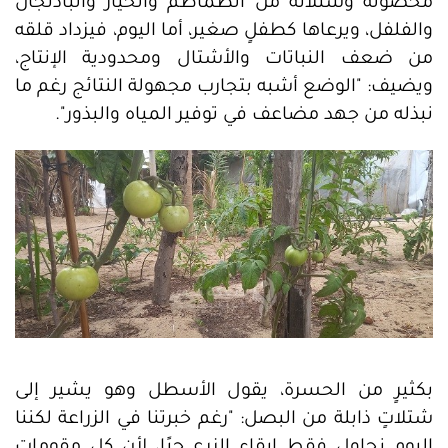
محصوله وشتلاته من الطماطم والخيار والباذنجان
والفلفل، ويرعاها كطفلٍ صغير، أما اليوم، فيزداد قلقه
من ضعف النباتات والأشتال ومحدودية الإنتاج،
ويضيف: "الوضع أشبه بتجارب مجهولة النتائج رغم ما
نبذله من جهد مضاعف في توفير المياه والبذور".
بكثيرٍ من الحسرة، يقول الأسطل وهو يشير إلى
شتلاتٍ ذابلة من البصل: "رغم خبرتنا في الزراعة لكننا