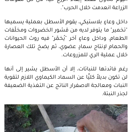
اليوم نحاول فقط إبقاء الزرع حيًا، لأن كل مقومات
الزراعة انعدمت خلال الحرب".
داخل وعاءٍ بلاستيكي، يقوم الأسطل بعملية يسميها
"تخمير" ما يتوفر لديه من قشور الخضروات ومخلّفات
الطعام، وداخل وعاءٍ آخر "يُخمّر" فيه روث الحيوانات
والحمام لإنتاج سمادٍ عضوي، ثم يضخ تلك العصارة
خلال عملية الري للمزروعات.
رغم فائدتها للنباتات، إلا أن الأسطل يشير إلى أنها
لن تكون بديلاً كليًّا عن السماد الكيماوي اللازم لتقوية
النبات ومعالجة الاصفرار الناتج عن التغذية الضعيفة
لجذر النبتة.