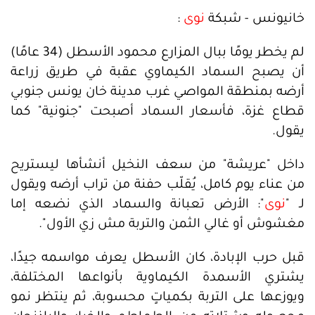
خانيونس - شبكة
نوى
:
لم يخطر يومًا ببال المزارع محمود الأسطل (34 عامًا)
أن يصبح السماد الكيماوي عقبة في طريق زراعة
أرضه بمنطقة المواصي غرب مدينة خان يونس جنوبي
قطاع غزة، فأسعار السماد أصبحت "جنونية" كما
يقول.
داخل "عريشة" من سعف النخيل أنشأها ليستريح
من عناء يوم كامل، يُقلّب حفنة من تراب أرضه ويقول
لـ "
نوى
": الأرض تعبانة والسماد الذي نضعه إما
مغشوش أو غالي الثمن والتربة مش زي الأول".
قبل حرب الإبادة، كان الأسطل يعرف مواسمه جيدًا،
يشتري الأسمدة الكيماوية بأنواعها المختلفة،
ويوزعها على التربة بكمياتٍ محسوبة، ثم ينتظر نمو