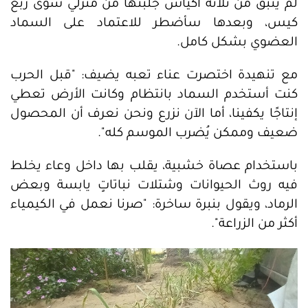
لم يتبق من ثلاثة أكياس جلبتها من منزلي سوى ربع
كيس، وبعدها سأضطر للاعتماد على السماد
العضوي بشكل كامل.
مع تنهيدة اختصرت عناء تعبه يضيف: "قبل الحرب
كنت أستخدم السماد بانتظام وكانت الأرض تعطي
إنتاجًا يكفينا، أما الآن نزرع ونحن نعرف أن المحصول
ضعيف وممكن يُضرب الموسم كله".
باستخدام عصاة خشبية، يقلب بها داخل وعاء يخلط
فيه روث الحيوانات وشتلات نباتاتٍ يابسة وبعض
الرماد، ويقول بنبرة ساخرة: "صرنا نعمل في الكيمياء
أكثر من الزراعة".