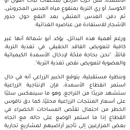
الأسمدة، مثل حرث الأرض بمخلفات نبات الفول أو
الكوسا، أو ري التربة بمنقوع مياه العدس المجروش،
ثم دفن العدس المتبقي بعد النقع حول جذور
الأشجار للاستفادة من عناصره الغذائية.
ورغم أهمية هذه البدائل، يؤكد أبو شمالة أنها غير
كافية لتعويض الفاقد الحقيقي في تغذية التربة،
قائلاً: "نحن بحاجة ملحّة لإدخال الأسمدة الكيميائية
والعضوية لتعويض نقص تغذية التربة".
وبنظرة مستقبلية، يتوقع الخبير الزراعي أنه في حال
استمر انقطاع الأسمدة، فإن الإنتاجية الزراعية
ستشهد مزيدًا من التراجع، وهو ما سينعكس سلبًا
على أسعار المنتجات الزراعية محليًا، كما دق ناقوس
الخطر من احتمال تقلّص المساحات الخضراء في
القطاع إذا ما استمر الوضع على حاله، مع اتجاه
بعض المزارعين إلى تأجير أراضيهم لمشاريع تجارية