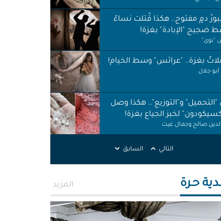
ورُ دمٍ مفتوح.. هكذا قُتلت نساءٌ
 ضجيج "الإبادة" بغزة!
"نوى"
اتٌ بغزة.. "عرائس" وسط الخيام!
أبو جلال
 "التحميل" و"التوزيع".. هكذا وصل
كسيكودون" لخبز الجياع بغزة!
الدين صالح وجمال غيث
لات نظافة في الظل.. لا حقوق ولا
التالي
السابق
ات!
ر اطميزة
دية حـرة
المزيد
اس" غزة قنابل موقوتة.. خَرابٌ نَخَر
ئة والتربة!
الله التركماني ورشا فرحات