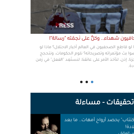
يون شهداء.. وكلٌّ على نَجمَته "رسالة"!
#خطفوا_غزة.. 
 لو قاطع الصحفيون في العالم أخبار الاحتلال؟ ماذا لو
غزة مخطوفة، و
ا بث مؤتمراته وتصريحاته؟ نلوم الحكومات، ونتحجج
نعرفهم جميعًا،
نا، إذن، لنأخذ الأمر على عاتقنا، لنستَعِد "الفعل" في زمن
وكرامتهم، وحيا
دة.
وأهلها أن يرفع
للوجع.
حقيقات - مساءلة
اكتئاب" يحصد أرواح أمهات.. ما بعد
ادة!
 المالكي