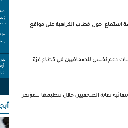
صنب
وسط
خاص 
 استماع حول خطاب الكراهية على مواقع
طفل
رشا 
بين
ات دعم نفسي للصحافيين في قطاع غزة
"أو
نور 
عام
إجاز
ائية نقابة الصحفيين خلال تنظيمها للمؤتمر
أنصا
أبجـ
"غِر
البي
عبد 