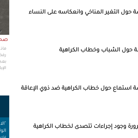
ول التغير المناخي وانعكاسه على النساء
مش وقته!!
صحاف
ليس مطلوباً من الصحفي أن يكون مخططًا إستراتيجيًا
ماذا
حول الشباب وخطاب الكراهية
ليضع إستراتيجيات عملٍ للهيئات العامة، ولكن من حقه
رفضو
سؤال من يضعون تلك الاستراتيجيات عن تفاصيلها،
بعجز
وخططهم في حال حدوث السيناريوهات الأسوأ؟
الإبا
استماع حول خطاب الكراهية ضد ذوي الإعاقة
ت
"ال
رة وجود إجراءات تتصدى لخطاب الكراهية
الول
فارس