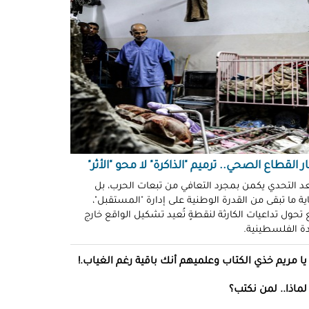
ّوني وضحكوا".. انتهاكات جنسية
نظّمة" في سجون "إسرائيل"!
د سليمان
حو طولكرم بين وعود الإغاثة وواقع
ز!
سلامة
ةُ الشُّهود.. نهجٌ "إسرائيلي"
فلات من العقاب!
ة توفيق
ر القطاع الصحي.. ترميم "الذاكرة" لا محو "الأثر"
صو "الشبح" بغزة.. هويّات تُكشف
عد التحدي يكمن بمجرد التعافي من تبعات الحرب، بل
ة ما تبقى من القدرة الوطنية على إدارة "المستقبل"،
ل مرة!
تحول تداعيات الكارثة لنقطةٍ تُعيد تشكيل الواقع خارج
ادة الفلسطينية.
ئل قاتلة.. مضادات حيوية في قِطع
س كريم"!
يا مريم خذي الكتاب وعلميهم أنك باقية رغم الغياب.!
ل موسى
لماذا.. لمن نكتب؟
انون يتصادم مع نفسه.. نساءٌ