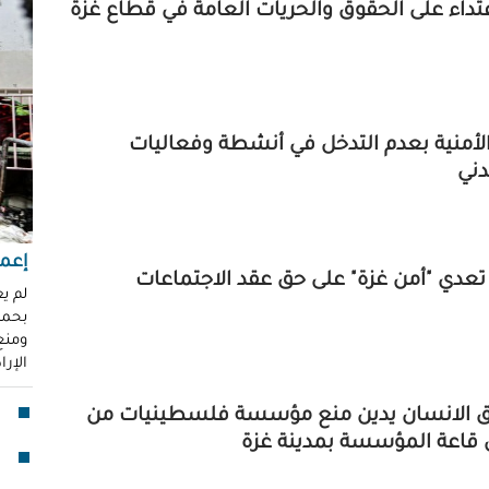
اعتداء على الحقوق والحريات العامة في قطاع غزة
"عر
"مُ
محم
ناز
العو
لأمنية بعدم التدخل في أنشطة وفعاليات
رغد 
ني
إباد
للإ
مشير
إعما
عدي "أمن غزة" على حق عقد الاجتماعات
قنا
لم ي
بحماي
لأو
ومنع 
الإر
بدا
"آي
ق الانسان يدين منع مؤسسة فلسطينيات من
جما
ل قاعة المؤسسة بمدينة غزة
الق