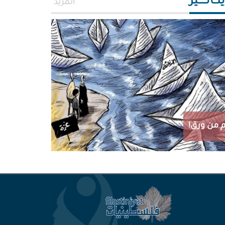
اتـــــير
المزيد
 من ورق!