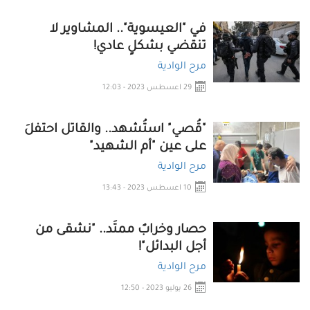
في "العيسوية".. المشاوير لا
تنقضي بشكلٍ عادي!
مرح الوادية
29 اعسطس 2023 - 12:03
"قُصي" استُشهد.. والقاتل احتفلَ
على عين "أم الشهيد"
مرح الوادية
10 اعسطس 2023 - 13:43
حصار وخرابٌ ممتَد.. "نشقى من
أجل البدائل"!
مرح الوادية
26 يوليو 2023 - 12:50