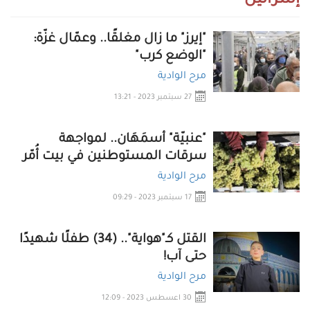
إسرائيل
"إيرز" ما زال مغلقًا.. وعمّال غزّة:
"الوضع كرب"
مرح الوادية
27 سبتمبر 2023 - 13:21
"عنبيّة" أسمَهَان.. لمواجهة
سرقات المستوطنين في بيت أُمّر
مرح الوادية
17 سبتمبر 2023 - 09:29
القتل كـ"هواية".. (34) طفلًا شهيدًا
حتى آب!
مرح الوادية
30 اعسطس 2023 - 12:09