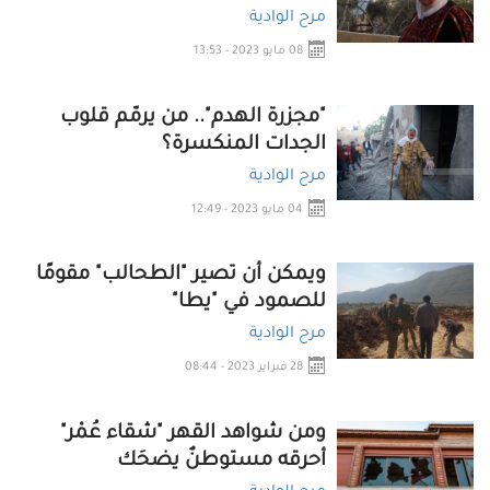
مرح الوادية
08 مايو 2023 - 13:53
"مجزرة الهدم".. من يرمّم قلوب
الجدات المنكسرة؟
مرح الوادية
04 مايو 2023 - 12:49
ويمكن أن تصير "الطحالب" مقومًا
للصمود في "يطا"
مرح الوادية
28 فبراير 2023 - 08:44
ومن شواهد القهر "شقاء عُمْر"
أحرقه مستوطنٌ يضحَك