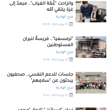
وانزاحت "غُمّة الغياب".. مبعدٌ إلى
غزة يلتقي أمّه
مرح الوادية
10 يوليو 2023 - 09:19
"ترمسعيا".. فريسةٌ لنيران
المستوطنين
مرح الوادية
22 يونيو 2023 - 13:38
جلسات للدعم النفسي.. صحفيون
يبحثون عن "سلامِهم"
مرح الوادية
22 يونيو 2023 - 12:31