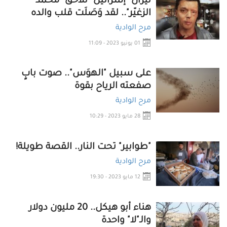
نيران "إسرائيل" تلاحق "محمد
الزغيّر".. لقد وَصَلَت قلب والده
مرح الوادية
01 يونيو 2023 - 11:09
على سبيل "الهوَس".. صوت بابٍ
صفعته الرياح بقوة
مرح الوادية
28 مايو 2023 - 10:29
"طوابير" تحت النار.. القصة طويلة!
مرح الوادية
12 مايو 2023 - 19:30
هناء أبو هيكل.. 20 مليون دولار
والـ"لا" واحدة