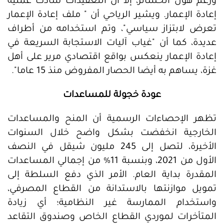
ورغم هول الخسائر، إلا أن التعقيدات سادت عملية
إعادة الإعمار. ويشير الرياحي أن " ملف إعادة الإعمار
تعرض لابتزاز سياسي"، وتم استخدامه من أطراف
عديدة، كما أن "غياب آليات الاستجابة السريعة في
إعادة الإعمار ينعكس بواقع اقتصادي مرير على أهل
غزة، يساهم به أيضا الحصار المفروض منذ 15 عاما".
عودة خجولة للمساعدات
تظهر الإحصاءات الرسمية أن المنح والمساعدات
الخارجية انخفضت بشكل واضح خلال السنوات
الأخيرة، لتصل إلى 245 مليون شيقل في النصف
الأول من 2021، وبنسبة 11% من إجمالي المساعدات
المقدرة بداية العام. الأمر الذي دفع السلطة إلى
تمويل موازنتها بالاستدانة من القطاع المصرفي،
واستخدام الممارسة غير النظامية؛ أي زيادة
المتأخرات لموردي القطاع الخاص وصندوق التقاعد