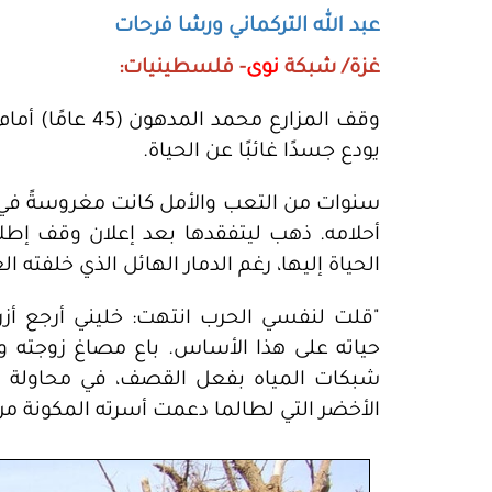
عبد الله التركماني ورشا فرحات
غزة/ شبكة
نوى
- فلسطينيات:
وقف المزارع محم
يودع جسدًا غائبًا عن الحياة.
سنوات من التعب والأمل كانت مغروسةً في 
أحلامه. ذهب ليتفقدها بعد إعلان وقف إطلاق
الحياة إليها، رغم الدمار الهائل الذي خلفته ال
"قلت لنفسي الحرب انتهت: خليني أرجع أزرع
شبكات المياه بفعل القصف، في محاولة يا
الأخضر التي لطالما دعمت أسرته المكونة من