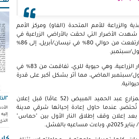
ثقـــ
 والزراعة للأمم المتحدة (الفاو) ومركز الأمم
 شهدت الأضرار التي لحقت بالأراضي الزراعية في
غزة تزايدًا مستمرًا طوال عام 2025م، حيث ارتفعت من حوالي 80% في نيسان/أبريل، إلى 86%
ووفق التحليل، فإن الأضرار التي لحقت بالآبار الزراعية، وهي حيوية للري، تفاقمت من 83% في
يقرب 87% في أواخر أيلول/سبتمبر الماضي، مما أثر بشكل أكبر على قدرة
يوانية.
"الذ
المأساة التي يعيشها المدهون، عاشها المزارع عبد الحميد المبيض (52 عامًا) قبل إعلان
تُحتضر، عندما حاول إعادة إحيائها شرقي مدينة
الأدب
إليه
لع فبراير 2025م -تحديدًا بعد إعلان وقف إطلاق النار الأول بين "حماس"
الذي
ه بالفشل.