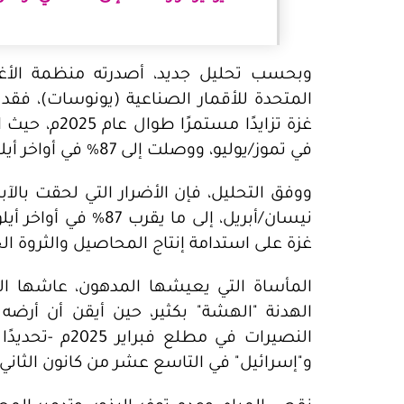
وبحسب تحليل جديد، أصدرته منظمة الأغذية
المتحدة للأقمار الصناعية (يونوسات)، فقد
في تموز/يوليو، ووصلت إلى 87% في أواخر أيلول/سبتمبر.
نيسان/أبريل، إلى ما 
غزة على استدامة إنتاج المحاصيل والثروة الح
الهدنة "الهشة" بكثير، حين أيقن أن أرضه 
النصيرات في مط
و"إسرائيل" في التاسع عشر من كانون الثاني/ يناير 2025م، وباءت مساعي