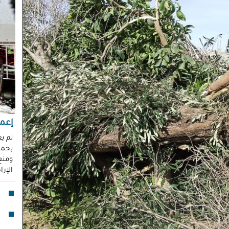
محم
ناز
العو
رغد 
إباد
للإ
مشير
قنا
لأو
إعما
لم ي
بحماي
بدا
ومنع 
"آي
الإر
جما
الق
فقد
خلف