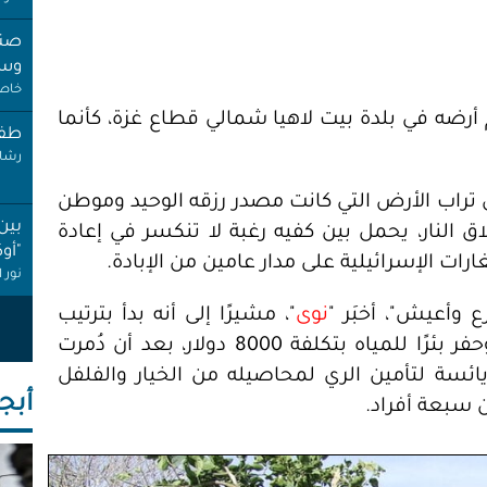
وسط
خاص 
طفل
رشا 
د المدهون (45 عامًا) أمام أرضه في بلدة بيت لاهيا شمالي قطاع غزة، كأنما
بين
"أو
تراب الأرض التي كانت مصدر رزقه الوحيد وموطن
نور 
 النار، يحمل بين كفيه رغبة لا تنكسر في إعادة
عام
غارات الإسرائيلية على مدار عامين من الإبادة.
إجاز
أنصا
 وأعيش"، أخبَر "
نوى
"، مشيرًا إلى أنه بدأ بترتيب
حياته على هذا الأساس. باع مصاغ زوجته وحفر بئرًا للمياه بتكلفة 8000 دولار، بعد أن دُمرت
"غِر
ئسة لتأمين الري لمحاصيله من الخيار والفلفل
البي
عبد 
أبجـ
 سبعة أفراد.
"عر
"مُ