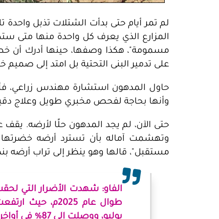
لم تمر أيام حتى بدأت الشتلات تذبل واحدة تلو
المزارع الذي يعرف كل واحدة منها متى ستكب
مسمومة"، هكذا وصفها، حينها أدرك أن خطب
على تدمير البنى التحتية بل امتد إلى صميم 
حاول المدهون استشارة مهندس زراعي، فأخبره
وأنها بحاجة لفحص مخبري طويل وعلاج دقيق 
حتى الآن، لم يجد المدهون حلًا لأرضه. يقف 
وتهشمت آماله بأن تسترد أرضه خضرتها 
مستقبل"، قالها وهو ينظر إلى تراب أرضه بن
الفاو: شهدت الأضرار التي لحقت ب
يوليو، ووصلت إلى 87% في أواخر سبتمبر.