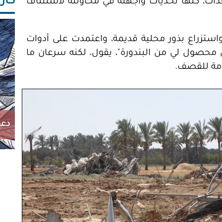
كاريك
عدات، كلها تحديات واجهته في محاولته لاستئناف
استزراع بذور محلية قديمة، واعتمدت على أدوات
ول محصول لي من البندورة"، يقول، لكنه سرعان ما
امة للقصف.
دعم