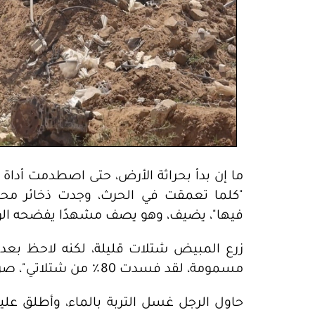
ما إن بدأ بحراثة الأرض، حتى اصطدمت أداة
"كلما تعمقت في الحرث، وجدت ذخائر محت
فيها"، يضيف، وهو يصف مشهدًا يفضحه الواق
زرع المبيض شتلات قليلة، لكنه لاحظ بعد 
مسمومة، لقد فسدت 80٪ من شتلاتي"، صرخ بحسرة.
حاول الرجل غسل التربة بالماء، وأطلق عليه