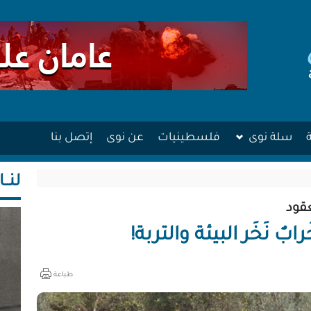
سلة نوى
فلسطينيات
عن نوى
إتصل بنا
لنــا
عقود
ٌ نَخَر البيئة والتربة!
طباعة