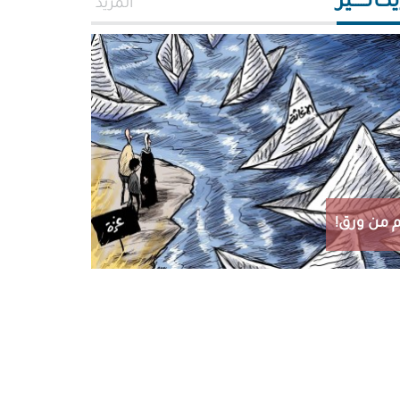
اتـــــير
المزيد
 من ورق!