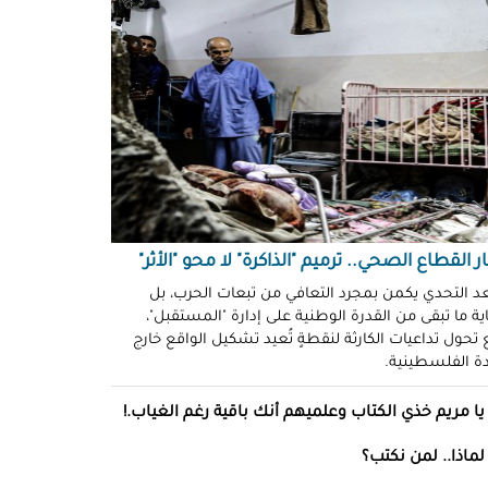
د سليمان
حو طولكرم بين وعود الإغاثة وواقع
ز!
سلامة
ةُ الشُّهود.. نهجٌ "إسرائيلي"
فلات من العقاب!
ة توفيق
صو "الشبح" بغزة.. هويّات تُكشف
ل مرة!
ر القطاع الصحي.. ترميم "الذاكرة" لا محو "الأثر"
عد التحدي يكمن بمجرد التعافي من تبعات الحرب، بل
ة ما تبقى من القدرة الوطنية على إدارة "المستقبل"،
ئل قاتلة.. مضادات حيوية في قِطع
تحول تداعيات الكارثة لنقطةٍ تُعيد تشكيل الواقع خارج
س كريم"!
ادة الفلسطينية.
ل موسى
يا مريم خذي الكتاب وعلميهم أنك باقية رغم الغياب.!
انون يتصادم مع نفسه.. نساءٌ
ن ميراثهن بتوقيع
لماذا.. لمن نكتب؟
 خلف