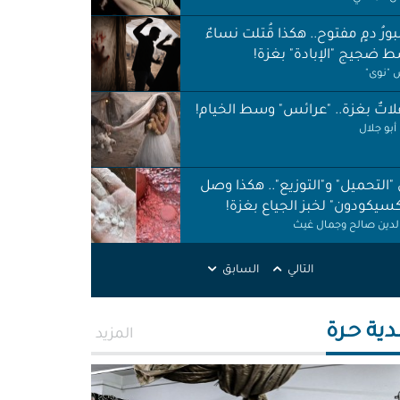
 ضجيج "الإبادة" بغزة!
"نوى"
اتٌ بغزة.. "عرائس" وسط الخيام!
أبو جلال
 "التحميل" و"التوزيع".. هكذا وصل
كسيكودون" لخبز الجياع بغزة!
الدين صالح وجمال غيث
لات نظافة في الظل.. لا حقوق ولا
ات!
ر اطميزة
التالي
السابق
اس" غزة قنابل موقوتة.. خَرابٌ نَخَر
ئة والتربة!
الله التركماني ورشا فرحات
دية حـرة
المزيد
ّوني وضحكوا".. انتهاكات جنسية
نظّمة" في سجون "إسرائيل"!