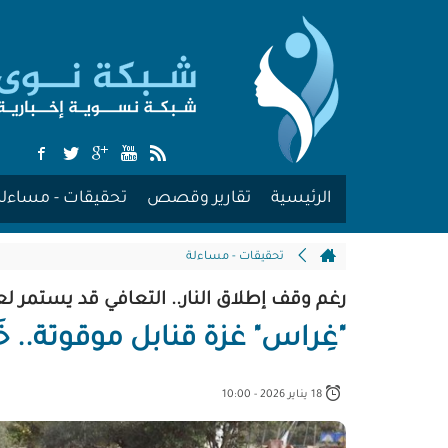
الرئيسية
تقارير وقصص
تحقيقات - مساءلة
تحقيقات - مساءلة
رغم وقف إطلاق النار.. التعافي قد يستمر ل
"غِراس" غزة قنابل موقوتة.. خَراب
18 يناير 2026 - 10:00