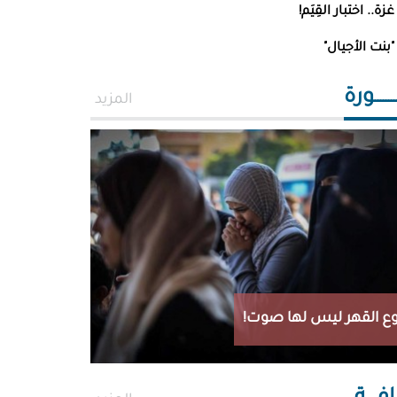
غزة.. اختبار القِيَم!
"بنت الأجيال"
ــــــورة
المزيد
ع القهر ليس لها صوت!