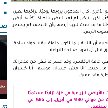
 الأخرى. كان المدهون يرويها يوميًا، يراقبها بعين
ُر، لكن الأرض لم تعد تنبض بالحياة. "كأنها أرض
ًا ما قد حدث لتربة أرضه، وأن القصف لم يقتصر
صــــ
خصوبة الأرض.
 أن التربة ربما تكون ملوثة ببقايا مواد سامة،
قبل أن تعود صالحة للزراعة.
على حافة الإفلاس، وقد خسر ما تبقى من مدخراته،
من جديد. "أنا مش خسران موسم.. أنا خسران
ظرة فقدٍ عميق.
دمو
الأراضي الزراعية في غزة تزايدًا مستمرًا
طوال عام 2025م، حيث ارتفعت من حوالي 80% في أبريل، إلى 86% في