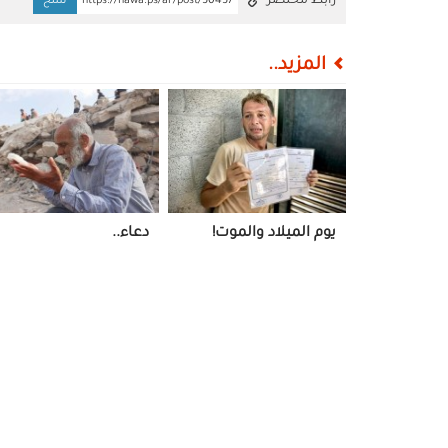
رابط مختصر
https://nawa.ps/ar/post/50457
نسخ
المزيد..
يوم الميلاد والموت!
دعاء..