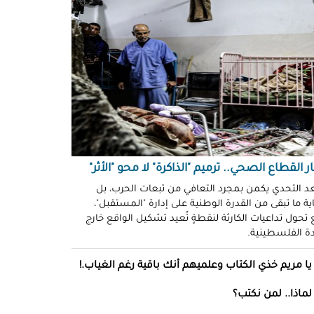
ّوني وضحكوا".. انتهاكات جنسية
نظّمة" في سجون "إسرائيل"!
د سليمان
حو طولكرم بين وعود الإغاثة وواقع
ز!
سلامة
ةُ الشُّهود.. نهجٌ "إسرائيلي"
فلات من العقاب!
ة توفيق
ر القطاع الصحي.. ترميم "الذاكرة" لا محو "الأثر"
صو "الشبح" بغزة.. هويّات تُكشف
عد التحدي يكمن بمجرد التعافي من تبعات الحرب، بل
ة ما تبقى من القدرة الوطنية على إدارة "المستقبل"،
ل مرة!
تحول تداعيات الكارثة لنقطةٍ تُعيد تشكيل الواقع خارج
ادة الفلسطينية.
ئل قاتلة.. مضادات حيوية في قِطع
س كريم"!
يا مريم خذي الكتاب وعلميهم أنك باقية رغم الغياب.!
ل موسى
لماذا.. لمن نكتب؟
انون يتصادم مع نفسه.. نساءٌ