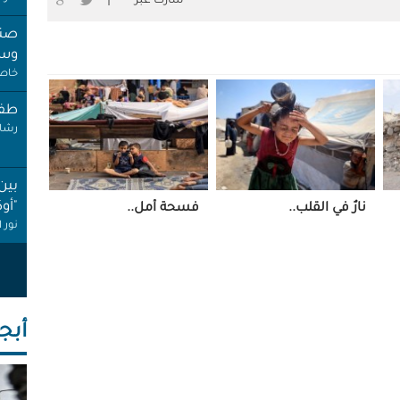
شارك عبر
صنب
وسط
خاص 
طفل
رشا 
بين
"أو
نارٌ في القلب..
فسحة أمل..
نور 
عام
إجاز
أنصا
أبجـ
"غِر
البي
عبد 