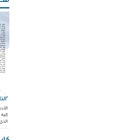
ثقـــ
"الذ
الأدب
إليه
الذي