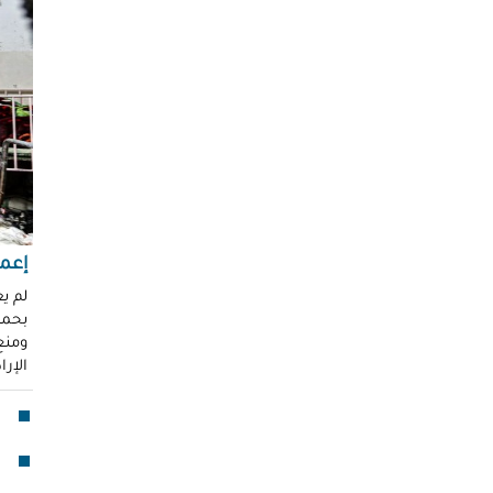
"عر
"مُ
محم
ناز
العو
رغد 
إباد
للإ
مشير
إعما
قنا
لم ي
بحماي
لأو
ومنع 
الإر
بدا
"آي
جما
الق