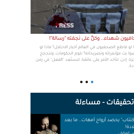
يون شهداء.. وكلٌّ على نَجمَته "رسالة"!
#خطفوا_غزة.. 
 لو قاطع الصحفيون في العالم أخبار الاحتلال؟ ماذا لو
غزة مخطوفة، و
ا بث مؤتمراته وتصريحاته؟ نلوم الحكومات، ونتحجج
نعرفهم جميعًا،
نا، إذن، لنأخذ الأمر على عاتقنا، لنستَعِد "الفعل" في زمن
وكرامتهم، وحيا
دة.
وأهلها أن يرفع
للوجع.
حقيقات - مساءلة
اكتئاب" يحصد أرواح أمهات.. ما بعد
ادة!
 المالكي