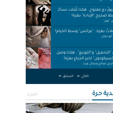
ورُ دمٍ مفتوح.. هكذا قُتلت نساءٌ
 ضجيج "الإبادة" بغزة!
"نوى"
اتٌ بغزة.. "عرائس" وسط الخيام!
أبو جلال
 "التحميل" و"التوزيع".. هكذا وصل
كسيكودون" لخبز الجياع بغزة!
الدين صالح وجمال غيث
لات نظافة في الظل.. لا حقوق ولا
التالي
السابق
ات!
ر اطميزة
دية حـرة
المزيد
اس" غزة قنابل موقوتة.. خَرابٌ نَخَر
ئة والتربة!
الله التركماني ورشا فرحات