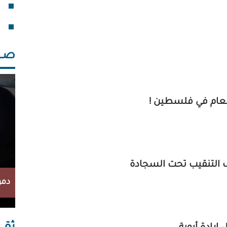
فقد
خلف
صــــ
العام في فلسطين !
 التنقيب تحت السجادة
دمو