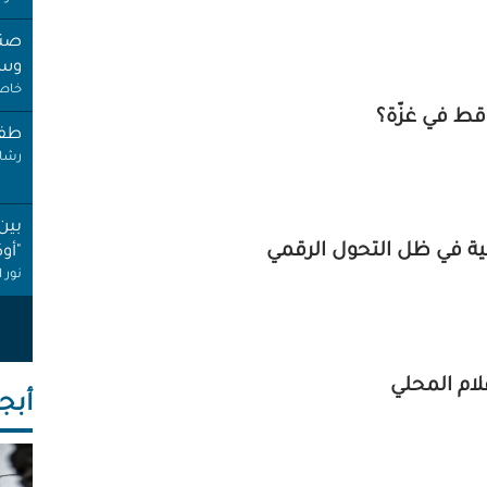
صنب
وسط
خاص 
ط في غزّة؟
طفل
رشا 
بين
ية في ظل التحول الرقمي
"أو
نور 
عام
إجاز
أنصا
لام المحلي
أبجـ
"غِر
البي
عبد 