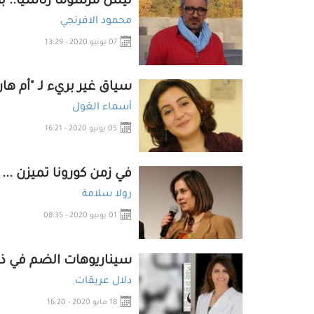
ليس مرسومًا رئاسيًا.. بل
محمود الافرنجي
07 يونيو 2020 - 13:29
سياق غير بريء لـ "أم هار
أسماء الغول
05 يونيو 2020 - 16:21
في زمن كورونا تميزن ..
رولا سلامة
01 يونيو 2020 - 08:35
سيناريوهات الضم في ذك
دلال عريقات
18 مايو 2020 - 16:20