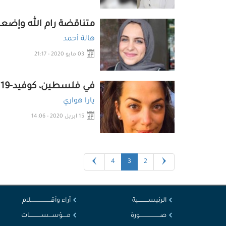
متناقضة رام الله وإض
هالة أحمد
03 مايو 2020 - 21:17
في فلسطين، كوفيد-19 والاحتلال الإسرائيلي يجتمعان
يارا هواري
15 ابريل 2020 - 14:06
4
3
2
الرئيســــــــــية
آراء وأقــــــــــــــــــــلام
صــــــــــــــــــــورة
مــــؤســـســــــــــــات