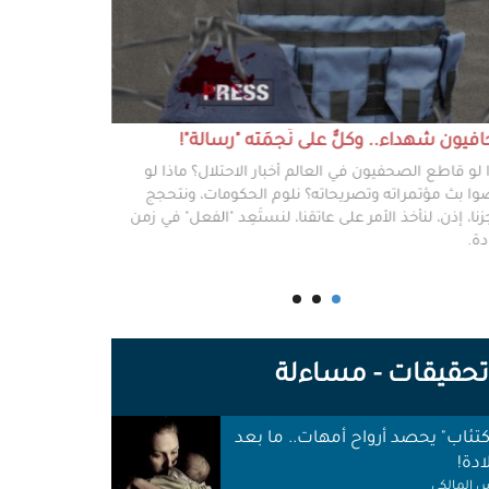
يون شهداء.. وكلٌّ على نَجمَته "رسالة"!
#خطفوا_غزة.. 
 لو قاطع الصحفيون في العالم أخبار الاحتلال؟ ماذا لو
غزة مخطوفة، و
ا بث مؤتمراته وتصريحاته؟ نلوم الحكومات، ونتحجج
نعرفهم جميعًا،
نا، إذن، لنأخذ الأمر على عاتقنا، لنستَعِد "الفعل" في زمن
وكرامتهم، وحيا
دة.
وأهلها أن يرفع
للوجع.
حقيقات - مساءلة
اكتئاب" يحصد أرواح أمهات.. ما بعد
ادة!
 المالكي