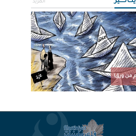
اتـــــير
المزيد
 من ورق!