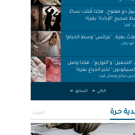
ورُ دمٍ مفتوح.. هكذا قُتلت نساءٌ
 ضجيج "الإبادة" بغزة!
"نوى"
اتٌ بغزة.. "عرائس" وسط الخيام!
أبو جلال
 "التحميل" و"التوزيع".. هكذا وصل
كسيكودون" لخبز الجياع بغزة!
الدين صالح وجمال غيث
لات نظافة في الظل.. لا حقوق ولا
التالي
السابق
ات!
ر اطميزة
دية حـرة
المزيد
اس" غزة قنابل موقوتة.. خَرابٌ نَخَر
ئة والتربة!
الله التركماني ورشا فرحات