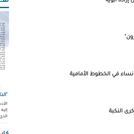
ثقـــ
 إرادة أبوية
ون"
. نساء في الخطوط الأمامية
"الذ
الأدب
إليه
رى النكبة
الذي