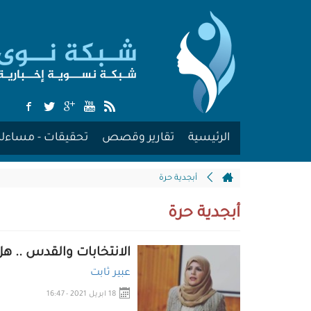
الرئيسية
تقارير وقصص
تحقيقات - مساءلة
أبجدية حرة
أبجدية حرة
الانتخابات والقدس .. ه
عبير ثابت
18 ابريل 2021 - 16:47