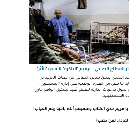
ّوني وضحكوا".. انتهاكات جنسية
نظّمة" في سجون "إسرائيل"!
د سليمان
حو طولكرم بين وعود الإغاثة وواقع
ز!
سلامة
ةُ الشُّهود.. نهجٌ "إسرائيلي"
فلات من العقاب!
ة توفيق
ر القطاع الصحي.. ترميم "الذاكرة" لا محو "الأثر"
صو "الشبح" بغزة.. هويّات تُكشف
عد التحدي يكمن بمجرد التعافي من تبعات الحرب، بل
ة ما تبقى من القدرة الوطنية على إدارة "المستقبل"،
ل مرة!
تحول تداعيات الكارثة لنقطةٍ تُعيد تشكيل الواقع خارج
ادة الفلسطينية.
ئل قاتلة.. مضادات حيوية في قِطع
س كريم"!
يا مريم خذي الكتاب وعلميهم أنك باقية رغم الغياب.!
ل موسى
لماذا.. لمن نكتب؟
انون يتصادم مع نفسه.. نساءٌ