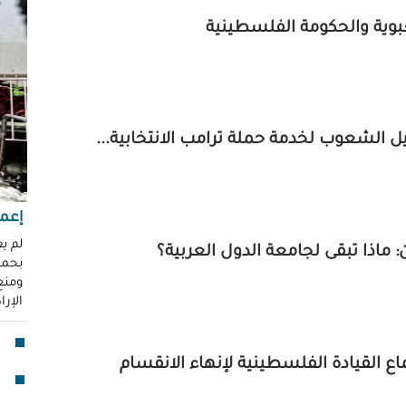
"عر
بوية والحكومة الفلسطينية
"مُ
محم
ناز
العو
رغد 
ل الشعوب لخدمة حملة ترامب الانتخابية...
إباد
للإ
مشير
إعما
قنا
لم ي
: ماذا تبقى لجامعة الدول العربية؟
بحماي
لأو
ومنع 
الإر
بدا
"آي
اع القيادة الفلسطينية لإنهاء الانقسام
جما
الق