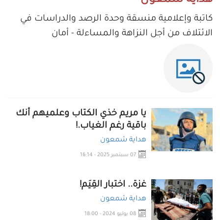
هداية شمعون
كاتبة وإعلامية منسقة وحدة الرصد والدراسات في
الائتلاف من أجل النزاهة والمساءلة - أمان
يا مريم خذي الكتاب وعلميهم أنك
باقية رغم الغياب.!
هداية شمعون
07 سبتمبر 2025 - 16:14
غزة.. اختبار القِيَم!
هداية شمعون
08 يوليو 2024 - 18:00