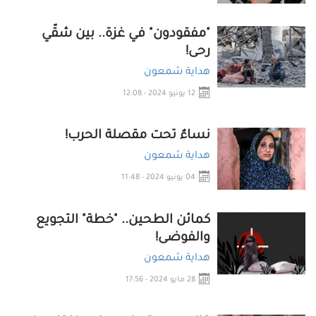
"مفقودون" في غزة.. بين شقّي
رحى!
هداية شمعون
12 يونيو 2024 - 12:08
نساءٌ تحت مقصلة الحرب!
هداية شمعون
04 يونيو 2024 - 11:48
كمائن الطحين.. "خطة" التجويع
والفوضى!
هداية شمعون
28 مايو 2024 - 17:56