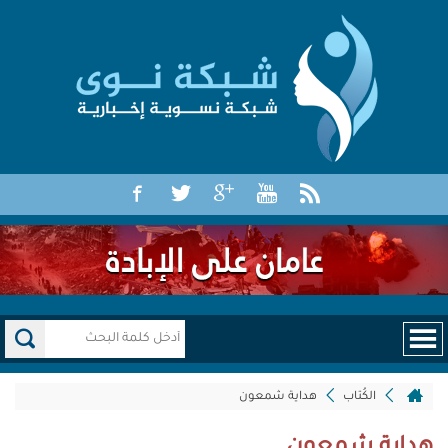
الكُتاب
هداية شمعون