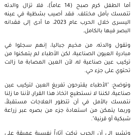
أما الطفل كرم صبح (14 عاماً)، فلا تزال والدته
تتمسك بأمل مختلف. فقد أصيب بشظية في عينه
اليسرى خلال الحرب عام 2023، ما أدى إلى فقدانه
البصر فيها بالكامل.
وتقول والدته، من مخيم جباليا، إنهم سجلوا في
مبادرة العيون الصناعية، لكن الأطباء لم يتمكنوا من
تركيب عين صناعية له، لأن العين المصابة ما زالت
تحتوي على جزء حي.
وتوضح: "الأطباء يقترحون تفريغ العين لتركيب عين
صناعية، لكننا لا نستطيع اتخاذ هذا القرار، لأننا ما زلنا
نتمسك بالأمل في أن تتطور العلاجات مستقبلاً،
وربما يتمكن من استعادة جزء من بصره عبر زراعة
شبكية أو قرنية".
وتشير إلى أن الحرب تركت آثاراً نفسية عميقة على