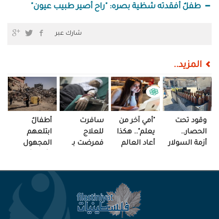
طفلٌ أفقدته شظية بصره: "راح أصير طبيب عيون"
شارك عبر
المزيد..
وقود تحت
"أمي آخر من
سافرت
أطفالٌ
الحصار..
يعلم".. هكذا
للعلاج
ابتلعهم
أزمة السولار
أعاد العالم
فمرضت بـ
المجهول
تعيد
الرقمي رسم
"الغياب"..
وأمّهاتٌ في
تشكيل
العلاقة!
هذه قصة
منتصف
الحياة بغزة!
هزار
الفاجعة!