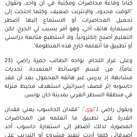
كتاباً وقاعة محاضرات ومكتبة في آن واحد، وتقول:
"الوقت محدود، والإنترنت ضعيف، وكلما احتجت إلى
تحميل المحاضرات أو الاستماع إليها أضطر
لاستعارة هاتف أخي، وهو أمر يسبب لي الحرج، لكن
التعليم أصبح إلكترونياً، ولا أستطيع متابعة دراستي
أو تطبيق ما أتعلمه خارج هذه المنظومة".
وعلى غرار اللحام، يواجه الطالب حمزة راضي (23
عاماً)، من قسم الوسائط المتعددة، تحديات
مشابهة، إذ يدرس عبر هاتفه المحمول بعد أن فقد
حاسوبه إثر قصف إسرائيلي استهدف محيط منزله
في منطقة السطر الغربي بمدينة خان يونس.
ويقول راضي لـ"
نوى
": "فقدان الحاسوب يعني فقدان
القدرة على تطبيق ما أتعلمه من المحاضرات
المصورة، لذلك أضطر إلى استعارة حاسوب أحد
أصدقائي كلما أردت تنفيذ مشروع أو التدريب على