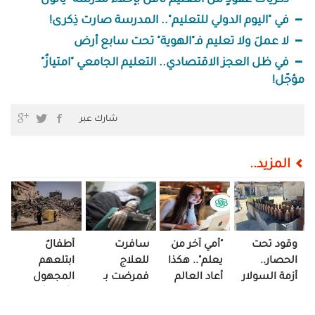
ذكريات عقودٍ من التعليم تأفل بإخلاء مدرسة "يانون"
في "اليوم الدولي للتعليم".. المدرسة صارت ذِكرى!
لا عملَ ولا تعليم فـ"الهوية" تحت سابع أرض
في ظل العجز الاقتصادي.. التعليم الجامعي "امتيازٌ"
مؤجّل!
شارك عبر
المزيد..
وقود تحت
"أمي آخر من
سافرت
أطفالٌ
الحصار..
يعلم".. هكذا
للعلاج
ابتلعهم
أزمة السولار
أعاد العالم
فمرضت بـ
المجهول
تعيد
الرقمي رسم
"الغياب"..
وأمّهاتٌ في
تشكيل
العلاقة!
هذه قصة
منتصف