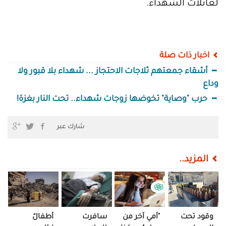
لعائلات الشهداء.
اخبار ذات صلة
أشقاء جمعتهم ثلاجات الاحتجاز ... شهداء بلا قبور ولا
وداع
حرب "وصاية" تخوضها زوجات شهداء.. تحت النار بغزة!
شارك عبر
المزيد..
وقود تحت
"أمي آخر من
سافرت
أطفالٌ