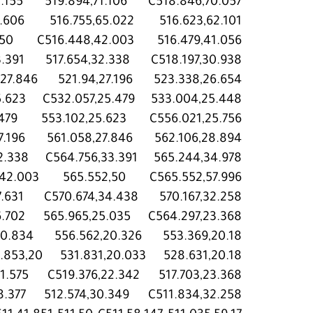
2.155 519.894,71.106 C518.846,70.057
6.606 516.755,65.022 516.623,62.101
,50 C516.448,42.003 516.479,41.056
3.391 517.654,32.338 C518.197,30.938
27.846 521.94,27.196 523.338,26.654
5.623 C532.057,25.479 533.004,25.448
479 553.102,25.623 C556.021,25.756
7.196 561.058,27.846 562.106,28.894
2.338 C564.756,33.391 565.244,34.978
,42.003 565.552,50 C565.552,57.996
7.631 C570.674,34.438 570.167,32.258
6.702 565.965,25.035 C564.297,23.368
20.834 556.562,20.326 553.369,20.18
853,20 531.831,20.033 528.631,20.18
1.575 C519.376,22.342 517.703,23.368
8.377 512.574,30.349 C511.834,32.258