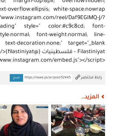
m:0; margin-top:8px; overflow:hidden;
//www.instagram.com/reel/Daf9EGIMQ-J/?
ading" style=" color:#c9c8cd; font-
-style:normal; font-weight:normal; line-
<script async src="//www.instagram.com/embed.js"></script>
تم النسخ
رابط مختصر
https://nawa.ps/ar/post/52445
نسخ
المزيد..