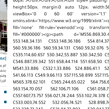
60px;"></div></div></div><div style="padding: 
"عر
height:50px; margin:0 auto 12px; width:50
"مُ
viewBox="0 0 60 60" version="1.1" xm
محم
xmlns:xlink="https://www.w3.org/1999/xlin
ناز
fill="none" fill-rule="evenodd"><g transfor
العو
fill="#000000"><g><path d="M556.869,3
رغد 
553.148,34.131 C553.148,36.186 554.814,3
إباد
560.59,36.186 560.59,34.131 C560.59,32.076 
للإ
C535.114,60.657 530.342,55.887 530.342,50 C5
مشير
إعما
C546.887,39.342 551.658,44.114 551.658,50 C5
قنا
لم ي
M541,33.886 C532.1,33.886 524.886,41.1 52
بحماي
لأو
541,66.113 C549.9,66.113 557.115,58.899 557.11
ومنع 
الإر
M565.378,62.101 C565.244,65.022 564.756,
بدا
563.154,70.057 562.106,71.106 C561.058,
"آي
C557.607,73.757 556.021,74.244 553.102,74.378 
جما
C533.003,74.552 532.056,74.521 528.898,7
الق