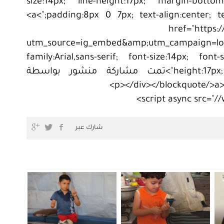
size:14px; line-height:17px; margin-botto
padding:8px 0 7px; text-align:center; text-overflow:ellipsis; white-space:nowrap;">‏‎<a
href="https:
utm_source=ig_embed&amp;utm_campaign=lo
family:Arial,sans-serif; font-size:14px; font
height:17px; text-decoration:none;" target="_blank">تمت مشاركة منشور بواسطة
شارك عبر