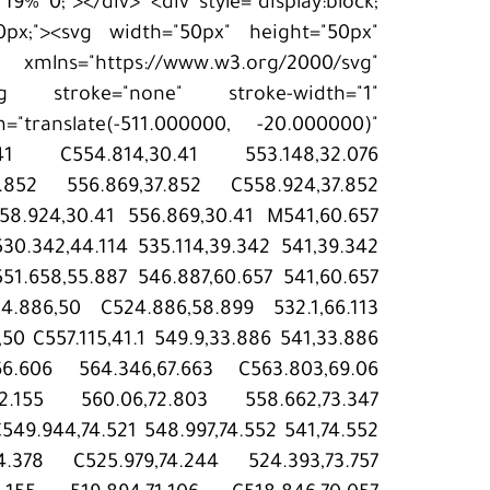
19% 0;"></div> <div style="display:block;
px;"><svg width="50px" height="50px"
lns="https://www.w3.org/2000/svg"
k"><g stroke="none" stroke-width="1"
m="translate(-511.000000, -20.000000)"
0.41 C554.814,30.41 553.148,32.076
7.852 556.869,37.852 C558.924,37.852
558.924,30.41 556.869,30.41 M541,60.657
30.342,44.114 535.114,39.342 541,39.342
51.658,55.887 546.887,60.657 541,60.657
4.886,50 C524.886,58.899 532.1,66.113
5,50 C557.115,41.1 549.9,33.886 541,33.886
66.606 564.346,67.663 C563.803,69.06
72.155 560.06,72.803 558.662,73.347
C549.944,74.521 548.997,74.552 541,74.552
4.378 C525.979,74.244 524.393,73.757