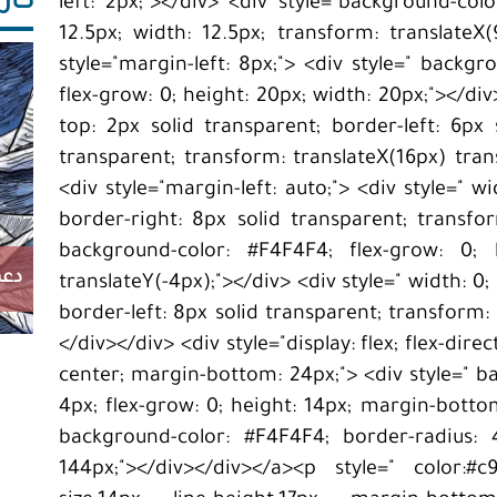
كاريك
left: 2px;"></div> <div style="background-col
12.5px; width: 12.5px; transform: translateX(
style="margin-left: 8px;"> <div style=" backg
flex-grow: 0; height: 20px; width: 20px;"></div
top: 2px solid transparent; border-left: 6px
transparent; transform: translateX(16px) tran
<div style="margin-left: auto;"> <div style=" 
border-right: 8px solid transparent; transfor
background-color: #F4F4F4; flex-grow: 0; 
دعم
translateY(-4px);"></div> <div style=" width: 0
border-left: 8px solid transparent; transform:
</div></div> <div style="display: flex; flex-direc
center; margin-bottom: 24px;"> <div style=" b
4px; flex-grow: 0; height: 14px; margin-bottom
background-color: #F4F4F4; border-radius: 4
144px;"></div></div></a><p style=" color:#c9c