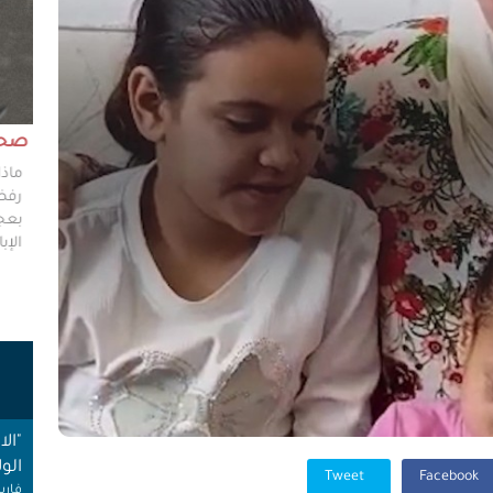
مش وقته!!
صحاف
ليس مطلوباً من الصحفي أن يكون مخططًا إستراتيجيًا
ماذا
ليضع إستراتيجيات عملٍ للهيئات العامة، ولكن من حقه
رفضو
سؤال من يضعون تلك الاستراتيجيات عن تفاصيلها،
بعجز
وخططهم في حال حدوث السيناريوهات الأسوأ؟
الإبا
ت
"ال
الول
Tweet
Facebook
فارس