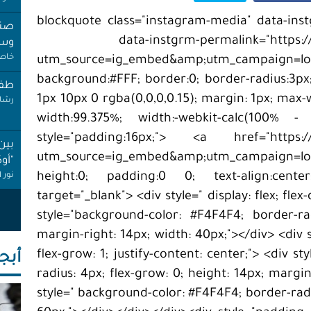
<blockquote class="instagram-media" data-ins
صنب
data-instgrm-permalink="https:
وسط
خاص 
utm_source=ig_embed&amp;utm_campaign=loadi
background:#FFF; border:0; border-radius:3px
طفل
1px 10px 0 rgba(0,0,0,0.15); margin: 1px; max
رشا 
width:99.375%; width:-webkit-calc(100% -
style="padding:16px;"> <a href="https://
بين
utm_source=ig_embed&amp;utm_campaign=loadi
"أو
height:0; padding:0 0; text-align:center
نور 
target="_blank"> <div style=" display: flex; flex
عام
style="background-color: #F4F4F4; border-ra
إجاز
margin-right: 14px; width: 40px;"></div> <div st
أنصا
flex-grow: 1; justify-content: center;"> <div 
أبجـ
"غِر
radius: 4px; flex-grow: 0; height: 14px; margi
البي
style=" background-color: #F4F4F4; border-radiu
عبد 