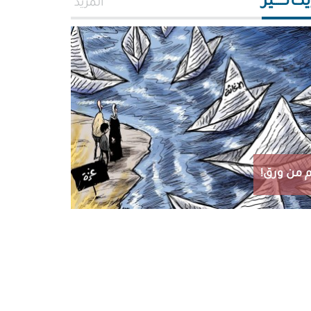
اتـــــير
المزيد
 من ورق!