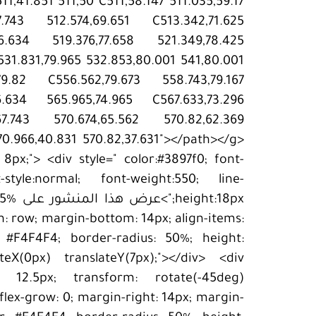
11,41.851 511,50 C511,58.147 511.035,59.17
7.743 512.574,69.651 C513.342,71.625
76.634 519.376,77.658 521.349,78.425
C531.831,79.965 532.853,80.001 541,80.001
79.82 C556.562,79.673 558.743,79.167
6.634 565.965,74.965 C567.633,73.296
67.743 570.674,65.562 570.82,62.369
570.966,40.831 570.82,37.631"></path></g>
8px;"> <div style=" color:#3897f0; font-
nt-style:normal; font-weight:550; line-
:18px
ion: row; margin-bottom: 14px; align-items:
: #F4F4F4; border-radius: 50%; height:
eX(0px) translateY(7px);"></div> <div
t: 12.5px; transform: rotate(-45deg)
 flex-grow: 0; margin-right: 14px; margin-