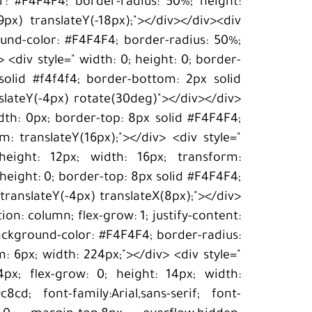
or: #F4F4F4; border-radius: 50%; height:
9px) translateY(-18px);"></div></div><div
round-color: #F4F4F4; border-radius: 50%;
> <div style=" width: 0; height: 0; border-
 solid #f4f4f4; border-bottom: 2px solid
slateY(-4px) rotate(30deg)"></div></div>
width: 0px; border-top: 8px solid #F4F4F4;
m: translateY(16px);"></div> <div style="
height: 12px; width: 16px; transform:
; height: 0; border-top: 8px solid #F4F4F4;
 translateY(-4px) translateX(8px);"></div>
tion: column; flex-grow: 1; justify-content:
ackground-color: #F4F4F4; border-radius:
: 6px; width: 224px;"></div> <div style="
px; flex-grow: 0; height: 14px; width:
8cd; font-family:Arial,sans-serif; font-