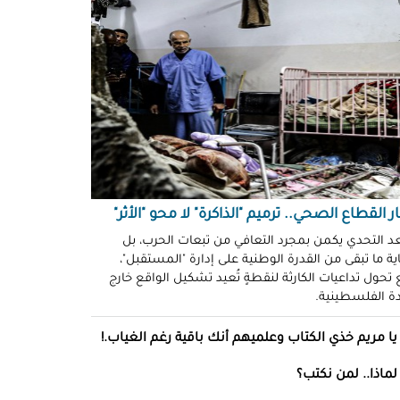
ّوني وضحكوا".. انتهاكات جنسية
نظّمة" في سجون "إسرائيل"!
د سليمان
حو طولكرم بين وعود الإغاثة وواقع
ز!
سلامة
ةُ الشُّهود.. نهجٌ "إسرائيلي"
فلات من العقاب!
ة توفيق
ر القطاع الصحي.. ترميم "الذاكرة" لا محو "الأثر"
صو "الشبح" بغزة.. هويّات تُكشف
عد التحدي يكمن بمجرد التعافي من تبعات الحرب، بل
ة ما تبقى من القدرة الوطنية على إدارة "المستقبل"،
ل مرة!
تحول تداعيات الكارثة لنقطةٍ تُعيد تشكيل الواقع خارج
ادة الفلسطينية.
ئل قاتلة.. مضادات حيوية في قِطع
س كريم"!
يا مريم خذي الكتاب وعلميهم أنك باقية رغم الغياب.!
ل موسى
لماذا.. لمن نكتب؟
انون يتصادم مع نفسه.. نساءٌ