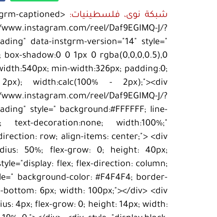
شبكة نوى، فلسطينيات:
tgrm-captioned
//www.instagram.com/reel/Daf9EGIMQ-J/?
ng" data-instgrm-version="14" style="
; box-shadow:0 0 1px 0 rgba(0,0,0,0.5),0
-width:540px; min-width:326px; padding:0;
 2px); width:calc(100% - 2px);"><div
www.instagram.com/reel/Daf9EGIMQ-J/?
ng" style=" background:#FFFFFF; line-
; text-decoration:none; width:100%;"
-direction: row; align-items: center;"> <div
dius: 50%; flex-grow: 0; height: 40px;
yle="display: flex; flex-direction: column;
style=" background-color: #F4F4F4; border-
n-bottom: 6px; width: 100px;"></div> <div
s: 4px; flex-grow: 0; height: 14px; width: