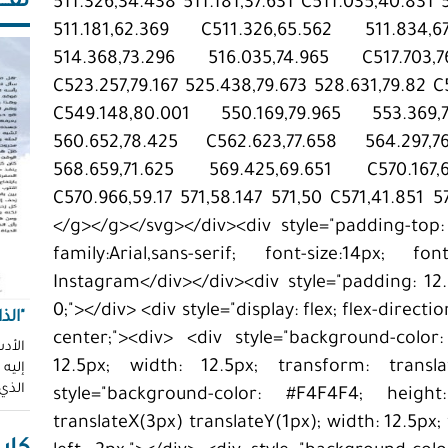
ثقـــ
511.326,34.438 511.181,37.631 C511.035,40.831 5
511.181,62.369 C511.326,65.562 511.834,6
514.368,73.296 516.035,74.965 C517.703,
C523.257,79.167 525.438,79.673 528.631,79.82 
C549.148,80.001 550.169,79.965 553.369,
560.652,78.425 C562.623,77.658 564.297,7
568.659,71.625 569.425,69.651 C570.167,
C570.966,59.17 571,58.147 571,50 C571,41.851 
</g></g></svg></div><div style="padding-top: 
family:Arial,sans-serif; font-size:14px; fo
height;">عرض هذا المنشور على Instagram</div></div><div style="padding: 12.5%
0;"></div> <div style="display: flex; flex-direct
"الذ
center;"><div> <div style="background-color
الأدب
12.5px; width: 12.5px; transform: translat
إليه
الذي
style="background-color: #F4F4F4; heigh
translateX(3px) translateY(1px); width: 12.5px;