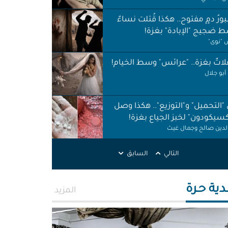
ورُ دمٍ مفتوح.. هكذا قُتلت نساءٌ
 ضجيج "الإبادة" بغزة!
"نوى"
اتٌ بغزة.. "عرائس" وسط الخيام!
أبو جلال
 "التحميل" و"التوزيع".. هكذا وصل
كسيكودون" لخبز الجياع بغزة!
الدين صالح وجمال غيث
لات نظافة في الظل.. لا حقوق ولا
التالي
السابق
ات!
ر اطميزة
دية حـرة
المزيد
اس" غزة قنابل موقوتة.. خَرابٌ نَخَر
ئة والتربة!
الله التركماني ورشا فرحات