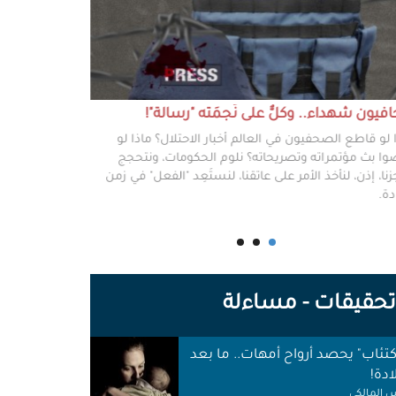
يون شهداء.. وكلٌّ على نَجمَته "رسالة"!
#خطفوا_غزة.. 
 لو قاطع الصحفيون في العالم أخبار الاحتلال؟ ماذا لو
غزة مخطوفة، و
ا بث مؤتمراته وتصريحاته؟ نلوم الحكومات، ونتحجج
نعرفهم جميعًا،
نا، إذن، لنأخذ الأمر على عاتقنا، لنستَعِد "الفعل" في زمن
وكرامتهم، وحيا
دة.
وأهلها أن يرفع
للوجع.
حقيقات - مساءلة
اكتئاب" يحصد أرواح أمهات.. ما بعد
ادة!
 المالكي