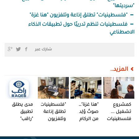
"سرديتها"
"فلسطينيات" تطلق إذاعة وتلفزيون "هنا غزة"
فلسطينيات تنظم تدريبًا حول تطبيقات الذكاء
الاصطناعي
شارك عبر
المزيد..
كمشروع
"هنا غزة"…
"فلسطينيات"
مدى يطلق
تشغيل ...
صوتٌ وُلِد
تطلق إذاعة
تطبيق
فلسطينيات
من الركام
وتلفزيون
"راقب"
تطلق
ليعيد
"هنا غزة"
مشروع
الحكاية إلى