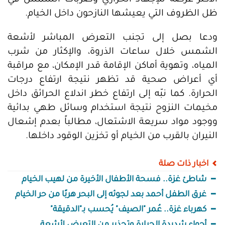
الأكثر عرضة للإجهاد الحراري وضربات الشمس في
ظل الظروف التي يعيشها النازحون داخل الخيام.
ودعا بصل إلى تجنب التعرض المباشر لأشعة
الشمس خلال ساعات الذروة، والإكثار من شرب
المياه، وتهوية أماكن الإقامة قدر الإمكان، مع مراقبة
أي أعراض صحية قد تظهر نتيجة ارتفاع درجات
الحرارة. كما نبّه إلى ارتفاع خطر اندلاع الحرائق داخل
مخيمات النزوح نتيجة استخدام وسائل طهي بدائية
ووجود مواد سريعة الاشتعال، مطالباً بعدم إشعال
النيران بالقرب من الخيام أو تخزين الوقود داخلها.
اخبار ذات صلة
شاطئ غزة.. فسحة الأطفال الأخيرة من لهيب الخيام
غرق الطفل أحمد بعد لجوئه إلى البحر هربًا من حر الخيام
كهرباء غزة.. عُمر "الصيف" يُحسب بـ"الدقيقة"