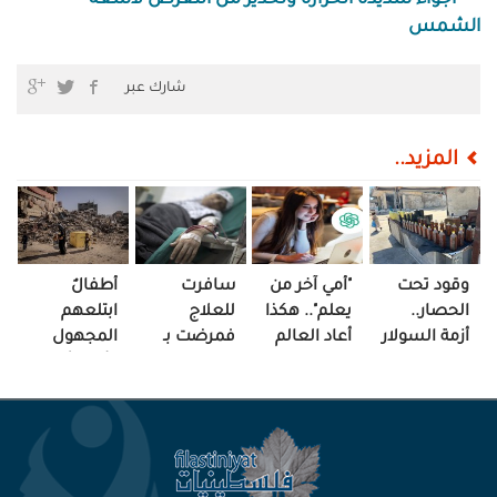
أجواء شديدة الحرارة وتحذير من التعرض لأشعة
الشمس
شارك عبر
المزيد..
وقود تحت
"أمي آخر من
سافرت
أطفالٌ
الحصار..
يعلم".. هكذا
للعلاج
ابتلعهم
أزمة السولار
أعاد العالم
فمرضت بـ
المجهول
تعيد
الرقمي رسم
"الغياب"..
وأمّهاتٌ في
تشكيل
العلاقة!
هذه قصة
منتصف
الحياة بغزة!
هزار
الفاجعة!