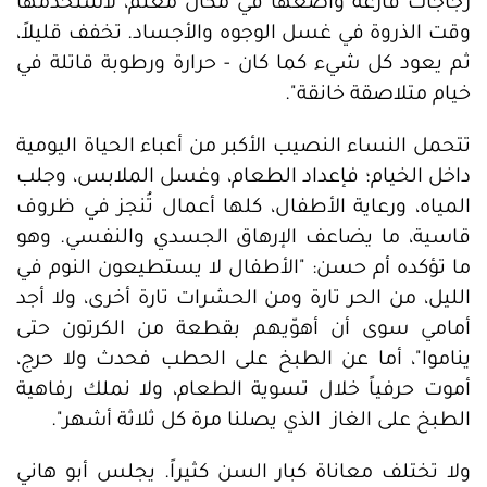
زجاجات فارغة وأضعها في مكان معتم، لأستخدمها
وقت الذروة في غسل الوجوه والأجساد. تخفف قليلاً،
ثم يعود كل شيء كما كان - حرارة ورطوبة قاتلة في
خيام متلاصقة خانقة".
تتحمل النساء النصيب الأكبر من أعباء الحياة اليومية
داخل الخيام؛ فإعداد الطعام، وغسل الملابس، وجلب
المياه، ورعاية الأطفال، كلها أعمال تُنجز في ظروف
قاسية، ما يضاعف الإرهاق الجسدي والنفسي. وهو
ما تؤكده أم حسن: "الأطفال لا يستطيعون النوم في
الليل، من الحر تارة ومن الحشرات تارة أخرى، ولا أجد
أمامي سوى أن أهوّيهم بقطعة من الكرتون حتى
يناموا"، أما عن الطبخ على الحطب فحدث ولا حرج،
أموت حرفياً خلال تسوية الطعام، ولا نملك رفاهية
الطبخ على الغاز الذي يصلنا مرة كل ثلاثة أشهر".
ولا تختلف معاناة كبار السن كثيراً. يجلس أبو هاني