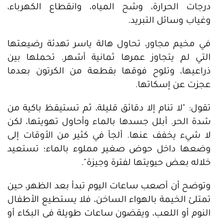
درجات الحرارة، وشح المياه، وانقطاع الكهرباء،
وغياب وسائل التبريد.
في مخيم مجاور، تحاول هالة ياسر تهدئة رضيعتها
التي لم يتجاوز عمرها ثمانية أشهر. تحملها بين
ذراعيها، وتلوح فوقها بقطعة من الكرتون بعدما
عجزت عن إسكاتها.
تقول: "لا تنام إلا دقائق قليلة، ثم تستيقظ باكية من
شدة الحر. أبلل جسدها بالماء وأحاول تهويتها، لكن
لا شيء يخفف عنها. ألجأ في كثير من الأوقات إلى
وضعها داخل حوض صغير مملوء بالماء؛ تستعيد
خلاله بعض حيويتها لفترة وجيزة".
وتوضح أن أصعب ساعات اليوم تبدأ بعد الظهر، حين
تمتلئ الخيمة بالهواء الساخن، فلا يستطيع الأطفال
النوم أو اللعب، ويقضون ساعات طويلة في البكاء أو