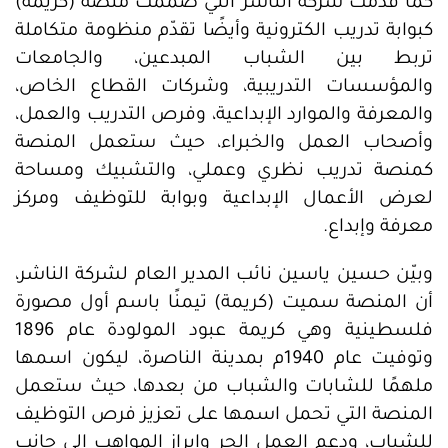
كما قدمت شركة الناشر التي صممت منصة (كريمة)
كبوابة تدريب الكترونية وأيضًا تقدّم منظومة متكاملة
تربط بين الشباب المبدعين، والجامعات
والمؤسسات التدريبية، وشركات القطاع الخاص،
والمعرفة والموارد الإبداعية، وفرص التدريب والعمل،
وأصحاب العمل والخبراء، حيث ستعمل المنصة
كمنصة تدريب نظري وعملي، والتشبيك ومساحة
لعرض الأعمال الإبداعية وبوابة للتوظيف ومركز
معرفة وإبداع.
وبيّن حسين ياسين نائب المدير العام لشركة الناشر،
أن المنصة سميت (كريمة) تيمنًا باسم أول مصورة
فلسطينية وهي كريمة عبود المولودة عام 1896
وتوفيت عام 1940م بمدينة الناصرة، ليكون اسمها
ملهمًا للشابات والشباب من بعدها، حيث ستعمل
المنصة التي تحمل اسمها على تعزيز فرص التوظيف
للشباب، ودعم العمل الحر وإبراز المواهب إلى جانب