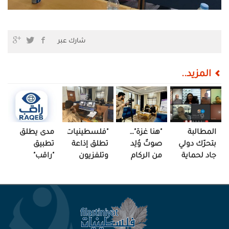
شارك عبر
المزيد..
المطالبة
"هنا غزة"…
"فلسطينيات"
مدى يطلق
بتحرّك دولي
صوتٌ وُلِد
تطلق إذاعة
تطبيق
جاد لحماية
من الركام
وتلفزيون
"راقب"
الصحافيين
ليعيد
"هنا غزة"
الفلسطينيين
الحكاية إلى
ومحاسبة
أصحابها
الاحتلال