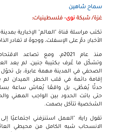
سماح شاهين
غزة/ شبكة
نوى
- فلسطينيات:
تكتب مراسلة قناة "العالم" الإخبارية بمدينة 
الأخبار: دمٌ على الإسفلت، ووجوهٌ لا تغادر الذاك
منذ عام 2021م، ومع تصاعد الاقتحا
وتشكّل ما عُرف بـكتيبة جنين، لم يعد الع
الصحفي في المدينة مهمة عابرة، بل تحوّل 
إقامة دائمة في قلب الخطر. الميدان لم ي
حدثًا يُغطّى، بل واقعًا يُعاش ساعة بساع
حتى باتت الحدود بين الواجب المهني والحي
الشخصية تتآكل بصمت.
تقول راية: "العمل استنزفني اجتماعيًا إلى
الانسحاب شبه الكامل من محيطي العائل