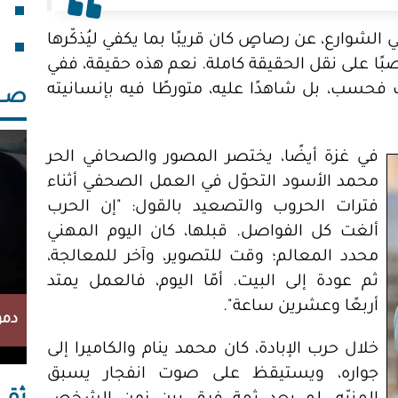
خلف
الشوارع، عن رصاصٍ كان قريبًا بما يكفي ليُذكّرها
بًا على نقل الحقيقة كاملة. نعم هذه حقيقة، ففي
 فحسب، بل شاهدًا عليه، متورطًا فيه بإنسانيته
صــــ
في غزة أيضًا، يختصر المصور والصحافي الحر
محمد الأسود التحوّل في العمل الصحفي أثناء
فترات الحروب والتصعيد بالقول: "إن الحرب
ألغت كل الفواصل. قبلها، كان اليوم المهني
محدد المعالم؛ وقت للتصوير، وآخر للمعالجة،
ثم عودة إلى البيت. أمّا اليوم، فالعمل يمتد
أربعًا وعشرين ساعة".
دمو
خلال حرب الإبادة، كان محمد ينام والكاميرا إلى
جواره، ويستيقظ على صوت انفجار يسبق