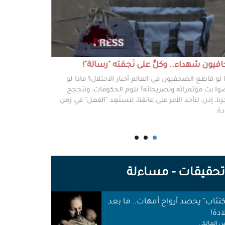
يون شهداء.. وكلٌّ على نَجمَته "رسالة"!
#خطفوا_غزة.. 
 لو قاطع الصحفيون في العالم أخبار الاحتلال؟ ماذا لو
غزة مخطوفة، و
ا بث مؤتمراته وتصريحاته؟ نلوم الحكومات، ونتحجج
نعرفهم جميعًا،
نا، إذن، لنأخذ الأمر على عاتقنا، لنستَعِد "الفعل" في زمن
وكرامتهم، وحيا
دة.
وأهلها أن يرفع
للوجع.
حقيقات - مساءلة
اكتئاب" يحصد أرواح أمهات.. ما بعد
ادة!
 المالكي