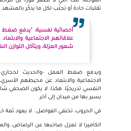
المؤجلة؛ تلك التي لا تظهر فورًا، بل تتر
تقلبات حادة أو تجنّب لكل ما يذكّر بالمشهد ا
أخصائية نفسية: "يدفع ضغط 
علاقاتهم الاجتماعية والابتعا
شعور العزلة، ويتآكل التوازن النف
ويدفع ضغط العمل -والحديث لحجازي-
الاجتماعية والابتعاد عن محيطهم الأسري، 
النفسي تدريجيًا. هكذا، لا يكون الصحفي شاه
يسير بها من ميدان إلى آخر.
في الحروب، تختفي الفواصل.. لا يعود ثمة 
الكاميرا لا تعزل صاحبها عن الرصاص، والمي