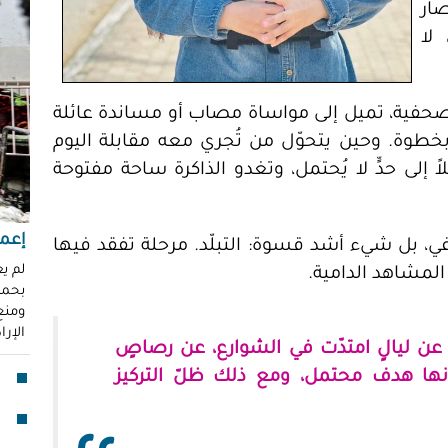
صار
"مُ
محم
لا
ناز
العو
صحفية، تميل إلى مواساة مصاب أو مساندة عائلة
رغد 
خطوة. وحين يتحوّل من تُجري معه مقابلة اليوم
إباد
ً إلى حدٍّ لا يُحتمل، وتغدو الذاكرة ساحة مفتوحة
للإ
مشير
إعما
قنا
، بل شيء أشد قسوة: التبلّد. مرحلة تفقد فيها
لأو
لم ي
المشاهد الدامية.
بحماي
ومنع 
بدا
الإر
 عن ليالٍ امتدّت في الشوارع، عن رصاصٍ
"آي
جما
 بأنها هدف محتمل، ومع ذلك ظلّ التركيز
الق
فقد