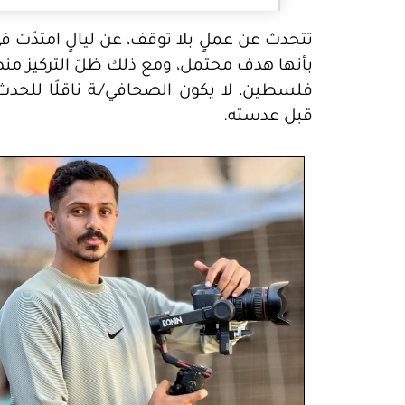
تتحدث عن عملٍ بلا توقف، عن ليالٍ امتدّت في 
بأنها هدف محتمل، ومع ذلك ظلّ التركيز منص
فلسطين، لا يكون الصحافي/ـة ناقلًا للحدث
قبل عدسته.