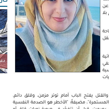
كاريك
 عن
بلا
حة
عقل
ية
دعم
في
ية
يات
لقتل يفتح الباب أمام توتر مزمن، وقلق دائم،
 المستمرة"، مضيفةً: "الأخطر هو الصدمة النفسية