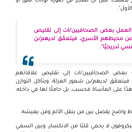
اكم بصمت، قبل أن تتفجّر في صورة نوبات قلق أو
لأول".
العمل بعض الصحافيين/ات إلى تقليص
د عن محيطهم الأسري، فيتعمّق لديهم/ـن
سي تدريجيًا".
 بعض الصحافيين/ات إلى تقليص علاقاتهم
فيتعمّق لديهم/ـن شعور العزلة، ويتآكل التوازن
دًا على المأساة فحسب، بل حاملًا لها في داخله،
خط واضح يفصل بين من ينقل الألم ومن يعيشه.
كروفون لا يحمي قلبًا من الانكسار، وبين السعي