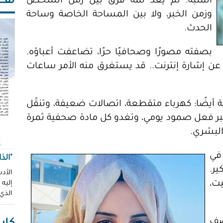
ثقـــ
المنبّه. لم يعد ثمة فرق بين زمن الشخص
وزمن الخبر، ولا بين المساحة الخاصة وساحة
الحدث.
بصفته مصورًا وصحافيًا حرًا، تضاعفت أعباؤه.
عن إشارة إنترنت.. قد يستغرق منه الأمر ساعات
أيضًا: كهرباء متقطعة، اتصالات ضعيفة، وتنقّل
الخبر فعل صمود يومي، وتغدو كل مادة صحفية ثمرة
البشري.
في
"الذ
ر.
الأدب
يت،
إليه
الذي
صف