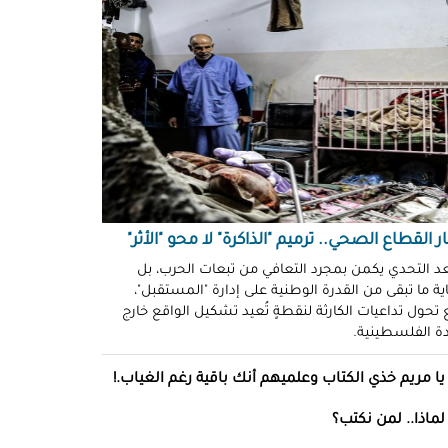
نظّمة" في سجون "إسرائيل"!
د سليمان
حو طولكرم بين وعود الإغاثة وواقع
ز!
سلامة
ةُ الشُّهود.. نهجٌ "إسرائيلي"
فلات من العقاب!
ة توفيق
ر القطاع الصحي.. ترميم "الذاكرة" لا محو "الأثر"
صو "الشبح" بغزة.. هويّات تُكشف
ل مرة!
عد التحدي يكمن بمجرد التعافي من تبعات الحرب، بل
ة ما تبقى من القدرة الوطنية على إدارة "المستقبل"،
تحول تداعيات الكارثة لنقطةٍ تُعيد تشكيل الواقع خارج
ئل قاتلة.. مضادات حيوية في قِطع
ادة الفلسطينية.
س كريم"!
ل موسى
يا مريم خذي الكتاب وعلميهم أنك باقية رغم الغياب.!
انون يتصادم مع نفسه.. نساءٌ
لماذا.. لمن نكتب؟
ن ميراثهن بتوقيع