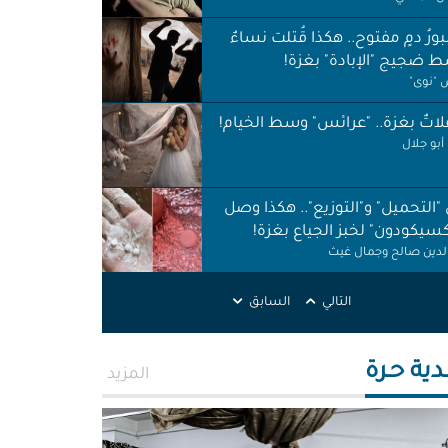
ورُ دمٍ مفتوح.. هكذا قُتلت نساءٌ
 ضجيج "الإبادة" بغزة!
"نوى"
اتٌ بغزة.. "عرائس" وسط الخيام!
أبو جلال
 "التحميل" و"التوزيع".. هكذا وصل
كسيكودون" لخبز الجياع بغزة!
الدين صالح وجمال غيث
لات نظافة في الظل.. لا حقوق ولا
ات!
التالي
السابق
ر اطميزة
اس" غزة قنابل موقوتة.. خَرابٌ نَخَر
دية حـرة
المزيد
ئة والتربة!
الله التركماني ورشا فرحات
ّوني وضحكوا".. انتهاكات جنسية