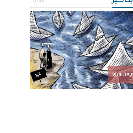
اتـــــير
المزيد
 من ورق!