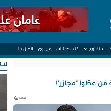
سلة نوى
فلسطينيات
عن نوى
إتصل بنا
لنــا
مَن غطّوا "مجازر"!
طباعة