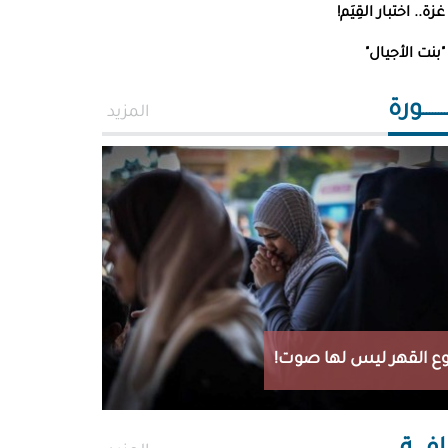
 خلف
غزة.. اختبار القِيَم!
"بنت الأجيال"
ــــــورة
المزيد
ع القهر ليس لها صوت!