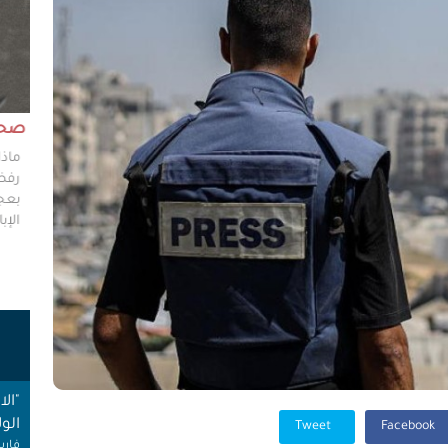
مش وقته!!
صحاف
ليس مطلوباً من الصحفي أن يكون مخططًا إستراتيجيًا
ماذا
ليضع إستراتيجيات عملٍ للهيئات العامة، ولكن من حقه
رفضو
سؤال من يضعون تلك الاستراتيجيات عن تفاصيلها،
بعجز
وخططهم في حال حدوث السيناريوهات الأسوأ؟
الإبا
ت
"ال
الول
فارس
Tweet
Facebook