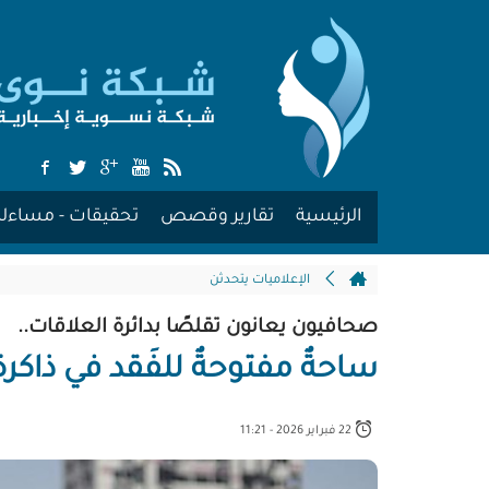
الرئيسية
تقارير وقصص
تحقيقات - مساءلة
الإعلاميات يتحدثن
صحافيون يعانون تقلصًا بدائرة العلاقات..
ساحةٌ مفتوحةٌ للفَقد في ذاكرة 
22 فبراير 2026 - 11:21