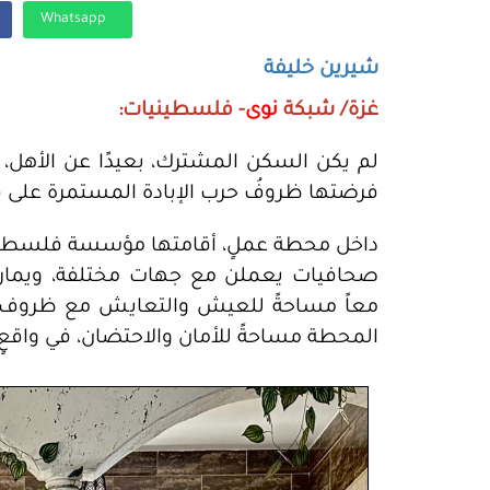
Whatsapp
شيرين خليفة
غزة/ شبكة
نوى
- فلسطينيات:
لم يكن السكن المشترك، بعيدًا عن الأهل، ل
فرضتها ظروفُ حرب الإبادة المستمرة على قطاع 
داخل محطة عملٍ، أقامتها مؤسسة فلسطين
صحافيات يعملن مع جهات مختلفة، ويمارس
معاً مساحةً للعيش والتعايش مع ظروف ع
المحطة مساحةً للأمان والاحتضان، في واقع