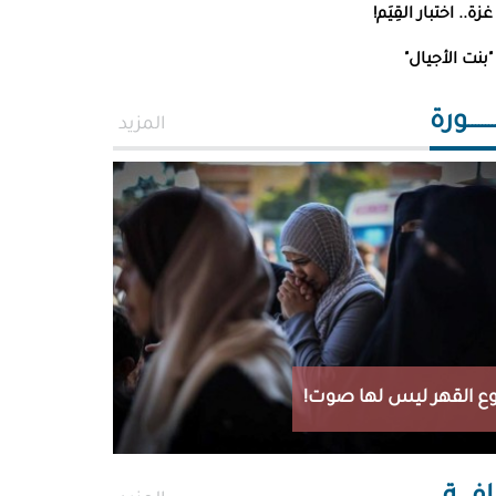
غزة.. اختبار القِيَم!
"بنت الأجيال"
ــــــورة
المزيد
ع القهر ليس لها صوت!