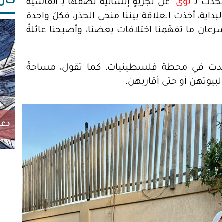
كاريك
حدث لـ"
نوى
" عن تجربةٍ إنسانية تصفها بـ"القاسية
لبداية، أخذت العلاقة بيننا منحى الحذر، فكلُ واحدة
رعان ما تفهّمنا اختلافات بعضنا، وأصبحنا عائلةً
جدت في محطة فلسطينيات، كما تقول، مساحةً
لبيوتهن أو حتى أقاربهن.
دعم