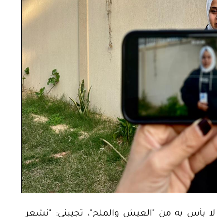
ا بأس به من "العيش والملح"، تجيبني: "نشعر