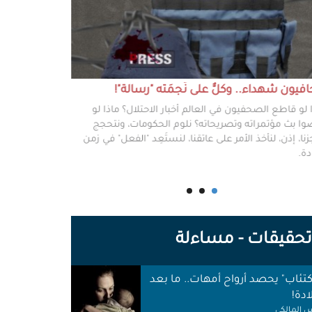
يون شهداء.. وكلٌّ على نَجمَته "رسالة"!
#خطفوا_غزة.. 
 لو قاطع الصحفيون في العالم أخبار الاحتلال؟ ماذا لو
غزة مخطوفة، و
ا بث مؤتمراته وتصريحاته؟ نلوم الحكومات، ونتحجج
نعرفهم جميعًا،
نا، إذن، لنأخذ الأمر على عاتقنا، لنستَعِد "الفعل" في زمن
وكرامتهم، وحيا
دة.
وأهلها أن يرفع
للوجع.
اكتئاب" يحصد أرواح أمهات.. ما بعد
حقيقات - مساءلة
ادة!
 المالكي
ورُ دمٍ مفتوح.. هكذا قُتلت نساءٌ
 ضجيج "الإبادة" بغزة!