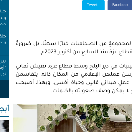
خاص 
Tweet
Facebook
طفل
رشا 
بين
مجموعةٍ من الصحافيات خيارًا سهلًا، بل ضرورةً
"أو
نور 
غزة منذ السابع من أكتوبر 2023م.
عام
يات في دير البلح وسط قطاع غزة، تعيش ثماني
إجاز
ن عملهن الإعلامي من المكان ذاته. يتقاسمن
أنصا
ملٍ ميداني قاسٍ وحياة أقسى. وبهذا، أصبحت
"غِر
ٍ لا يمكن وصف صعوبته بالكلمات.
البي
عبد 
أبجـ
"عر
"مُ
محم