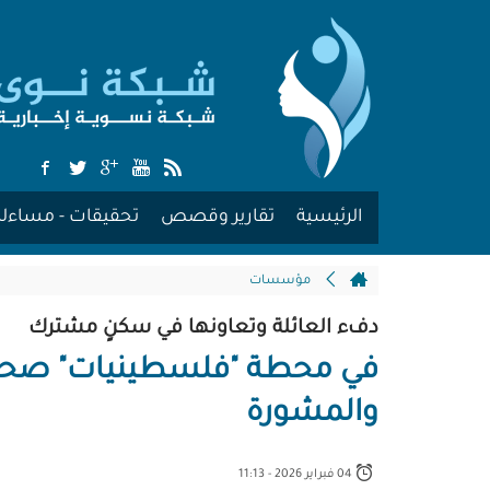
الرئيسية
تقارير وقصص
تحقيقات - مساءلة
مؤسسات
دفء العائلة وتعاونها في سكنٍ مشترك
في محطة "فلسطينيات" صحفيّ
والمشورة
04 فبراير 2026 - 11:13