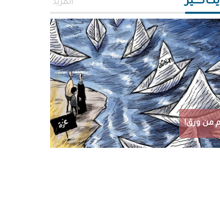
اتـــــير
المزيد
 من ورق!