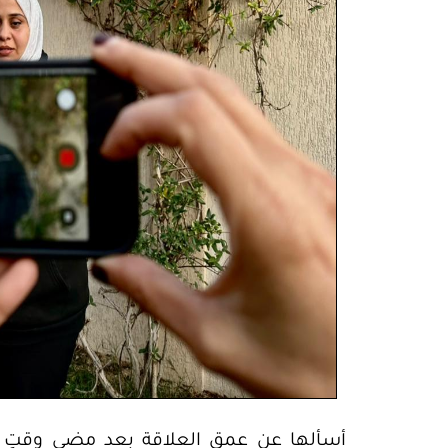
أسألها عن عمقِ العلاقة بعد مضي وقتٍ ل