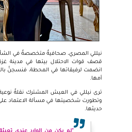
نيللي المصري، صحافيةٌ متخصصةٌ في الشأن
قصف قوات الاحتلال بيتها في مدينة غزة،
انضمت لرفيقاتها في المحطة، فنسجنَّ بالودّ
أمها.
ترى نيللي في العيش المشترك نقلةً نوعية ف
وتطورت شخصيتها في مسألة الاعتماد على ال
حديثها.
"لم يكن من الوارد عندي تعبئة ا