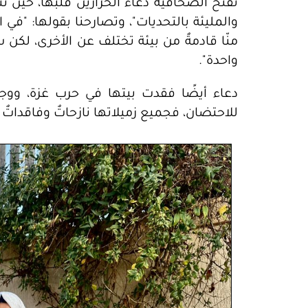
تفتح الصحافية دعاء الحرازين قلبها، حين تت
والمليئة بالتحديات"، وتصارحنا بقولها: "في ا
منّا قادمةٌ من بيئة تختلف عن الأخرى، لكن س
واحدة".
دعاء أيضًا فقدت بيتها في حرب غزة، وو
للاحتضان، فجميع زميلاتها نازحاتٌ وفاقداتٌ 