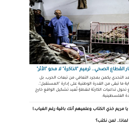
حو طولكرم بين وعود الإغاثة وواقع
ز!
سلامة
ةُ الشُّهود.. نهجٌ "إسرائيلي"
فلات من العقاب!
ة توفيق
صو "الشبح" بغزة.. هويّات تُكشف
ل مرة!
ر القطاع الصحي.. ترميم "الذاكرة" لا محو "الأثر"
عد التحدي يكمن بمجرد التعافي من تبعات الحرب، بل
ئل قاتلة.. مضادات حيوية في قِطع
ة ما تبقى من القدرة الوطنية على إدارة "المستقبل"،
س كريم"!
تحول تداعيات الكارثة لنقطةٍ تُعيد تشكيل الواقع خارج
ل موسى
ادة الفلسطينية.
انون يتصادم مع نفسه.. نساءٌ
يا مريم خذي الكتاب وعلميهم أنك باقية رغم الغياب.!
ن ميراثهن بتوقيع
 خلف
لماذا.. لمن نكتب؟