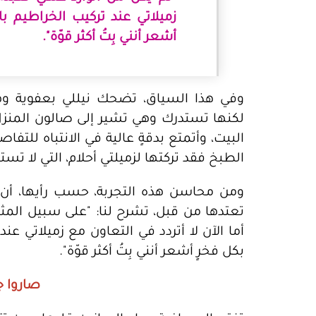
زميلاتي عند تركيب الخراطيم بال
أشعر أنني بِتُ أكثر قوّة".
وفي هذا السياق، تضحك نيللي بعفوية وهي
لكنها تستدرك وهي تشير إلى صالون المنزل، ق
البيت، وأتمتع بدقةٍ عالية في الانتباه للت
الطبخ فقد تركتها لزميلتي أحلام، التي لا تست
ومن محاسن هذه التجربة، حسب رأيها، أن 
تعتدها من قبل، تشرح لنا: "على سبيل المثال
أما الآن لا أتردد في التعاون مع زميلاتي عند
بكل فخرٍ أشعر أنني بِتُ أكثر قوّة".
صاروا ج