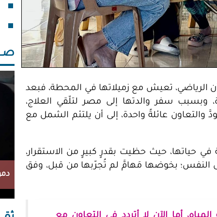
صــــ
 الرياضي، تعيش مع زميلاتها في المحطة، فبعد
 وبسبب سفر والدتها إلى مصر لتلّقي العلاج،
َ والتعاون عائلةً واحدة، إلى أن يلتئم الشمل مع
ي حياتها، حيث حظيت بقدرٍ كبيرٍ من الاستقرار،
نفس؛ بخوضها مَهامَّ لم تُجرّبها من قبل، وفق
دمو
لمياه، أما الآن لا أتردد في التعاون مع