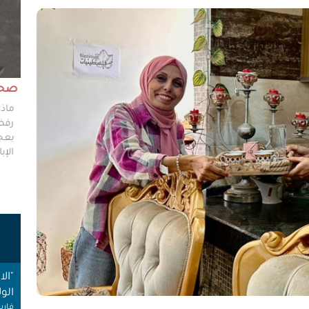
مش وقته!!
صحاف
ليس مطلوباً من الصحفي أن يكون مخططًا إستراتيجيًا
ماذا
ليضع إستراتيجيات عملٍ للهيئات العامة، ولكن من حقه
رفضو
سؤال من يضعون تلك الاستراتيجيات عن تفاصيلها،
بعجز
وخططهم في حال حدوث السيناريوهات الأسوأ؟
الإبا
"ال
ت
الول
فارس
صنب
وسط