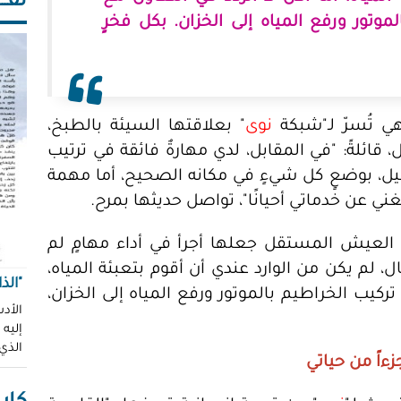
ثقـــ
موتور ورفع المياه إلى الخزان. بكل فخرٍ
 تُسرّ لـ"شبكة
نوى
" بعلاقتها السيئة بالطبخ،
ائلةً: "في المقابل، لدي مهارةٌ فائقة في ترتيب
فاصيل، بوضعٍ كل شيءٍ في مكانه الصحيح، أما مهمة
غني عن خدماتي أحيانًا"، تواصل حديثها بمرح.
العيش المستقل جعلها أجرأ في أداء مهامٍ لم
، لم يكن من الوارد عندي أن أقوم بتعبئة المياه،
"الذ
 تركيب الخراطيم بالموتور ورفع المياه إلى الخزان،
الأدب
إليه
الذي
زءاً من حياتي