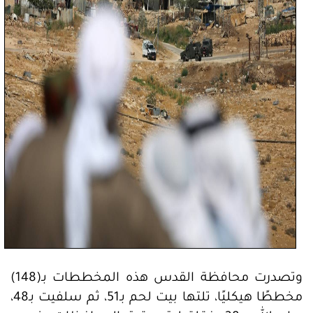
وتصدرت محافظة القدس هذه المخططات بـ(148)
مخططًا هيكليًا، تلتها بيت لحم بـ51، ثم سلفيت بـ48،