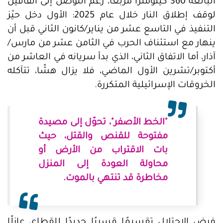
البالغة 360 كيلومترًا مربعًا، رغم التوصل إلى اتفاقين
لوقف إطلاق النار خلال عام 2025: الأول دخل حيّز
التنفيذ في التاسع عشر من يناير/كانون الثاني قبل أن
ينهار مع استئناف الحرب في الثامن عشر من مارس/
آذار، أما الاتفاق الثاني، الذي بدأ سريانه في العاشر من
أكتوبر/تشرين الأول الماضي، فلا يزال هشًا، تتآكله
الخروقات الإسرائيلية المتكررة.
"الخط الأصفر"، تحوّل إلى مصيدة
مفتوحة للقنص والقتل، حيث
بات الاقتراب من الأرض أو
محاولة العودة إلى المنزل
مخاطرة قد تنتهي بالموت.
فرض الاحتلال تقسيمًا قسريًا جديدًا للقطاع، عازلًا