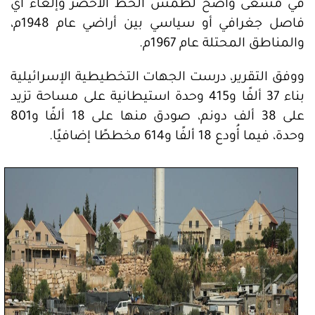
في مسعى واضح لطمس الخط الأخضر وإلغاء أي
فاصل جغرافي أو سياسي بين أراضي عام 1948م،
والمناطق المحتلة عام 1967م.
ووفق التقرير، درست الجهات التخطيطية الإسرائيلية
بناء 37 ألفًا و415 وحدة استيطانية على مساحة تزيد
على 38 ألف دونم، صودق منها على 18 ألفًا و801
وحدة، فيما أُودع 18 ألفًا و614 مخططًا إضافيًا.