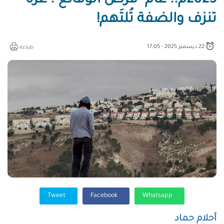
2025م.. عام "فرض الوقائع": غزة
تنزف والضفة تُلتَهم!
22 ديسمبر 2025 - 17:05
طباعة
Tweet
Facebook
Whatsapp
أحلام حماد