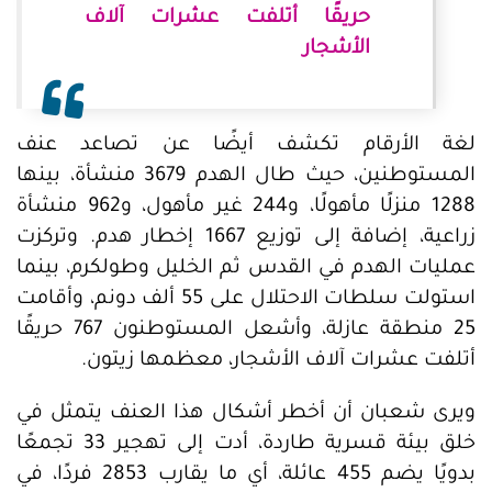
حريقًا أتلفت عشرات آلاف
الأشجار
لغة الأرقام تكشف أيضًا عن تصاعد عنف
المستوطنين، حيث طال الهدم 3679 منشأة، بينها
1288 منزلًا مأهولًا، و244 غير مأهول، و962 منشأة
زراعية، إضافة إلى توزيع 1667 إخطار هدم. وتركزت
عمليات الهدم في القدس ثم الخليل وطولكرم، بينما
استولت سلطات الاحتلال على 55 ألف دونم، وأقامت
25 منطقة عازلة، وأشعل المستوطنون 767 حريقًا
أتلفت عشرات آلاف الأشجار، معظمها زيتون.
ويرى شعبان أن أخطر أشكال هذا العنف يتمثل في
خلق بيئة قسرية طاردة، أدت إلى تهجير 33 تجمعًا
بدويًا يضم 455 عائلة، أي ما يقارب 2853 فردًا، في