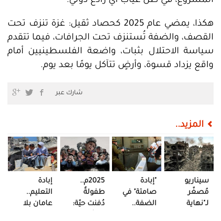
المشروع، في ظل غياب أي رادع دولي.
هكذا، يمضي عام 2025 كحصاد ثقيل: غزة تنزف تحت
القصف، والضفة تُستنزف تحت الجرافات، فيما تتقدم
سياسة الاحتلال بثبات، واضعة الفلسطينيين أمام
واقع يزداد قسوة، وأرضٍ تتآكل يومًا بعد يوم.
شارك عبر
المزيد..
سيناريو
"إبادة
2025م..
إبادة
مُصغّر
صامتة" في
طفولةٌ
التعليم..
لـ"نهاية
الضفة..
دُفنت حيّة:
عامان بلا
العالم" تحت
"التعليم"
موتٌ ونزوحٌ
جرس ولا