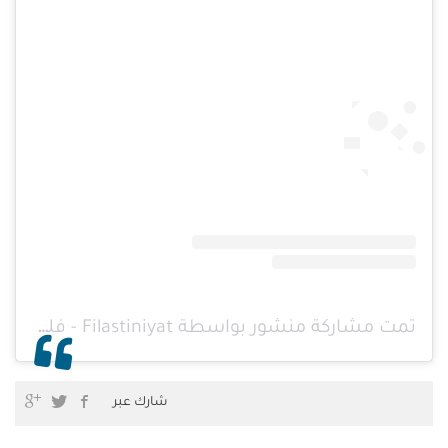
تمت مشاركة منشور بواسطة ‏‎Filastiniyat - فلسطينيات‎‏ (@‏‎filastiniyat‎‏)
شارك عبر