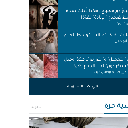
ورُ دمٍ مفتوح.. هكذا قُتلت نساءٌ
 ضجيج "الإبادة" بغزة!
"نوى"
اتٌ بغزة.. "عرائس" وسط الخيام!
أبو جلال
 "التحميل" و"التوزيع".. هكذا وصل
كسيكودون" لخبز الجياع بغزة!
الدين صالح وجمال غيث
لات نظافة في الظل.. لا حقوق ولا
التالي
السابق
ات!
ر اطميزة
دية حـرة
المزيد
اس" غزة قنابل موقوتة.. خَرابٌ نَخَر
ئة والتربة!
الله التركماني ورشا فرحات