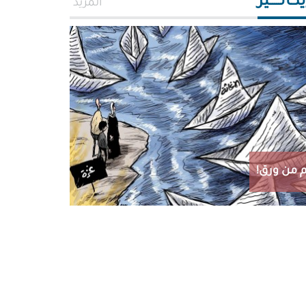
اتـــــير
المزيد
 من ورق!