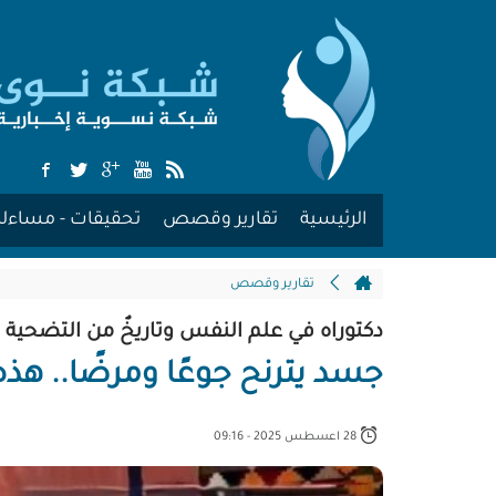
الرئيسية
تقارير وقصص
تحقيقات - مساءلة
تقارير وقصص
دكتوراه في علم النفس وتاريخٌ من التضحية وا
جسد يترنح جوعًا ومرضًا.. هذ
28 اعسطس 2025 - 09:16