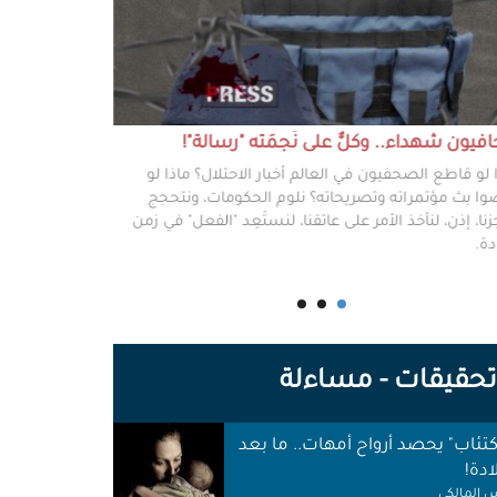
يون شهداء.. وكلٌّ على نَجمَته "رسالة"!
#خطفوا_غزة.. 
 لو قاطع الصحفيون في العالم أخبار الاحتلال؟ ماذا لو
غزة مخطوفة، و
ا بث مؤتمراته وتصريحاته؟ نلوم الحكومات، ونتحجج
نعرفهم جميعًا،
نا، إذن، لنأخذ الأمر على عاتقنا، لنستَعِد "الفعل" في زمن
وكرامتهم، وحيا
دة.
وأهلها أن يرفع
للوجع.
حقيقات - مساءلة
اكتئاب" يحصد أرواح أمهات.. ما بعد
ادة!
 المالكي