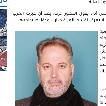
كاريك
 النهاية.
ليس أنا"، يقول الدكتور حرب، بعد أن غيرت الحرب
ا يعرف نفسه. المرآة صارت عدوًا آخر يواجهه.
يه
ته
يء
تي
كل
دعم
تنا
ال
يس
مة
اته