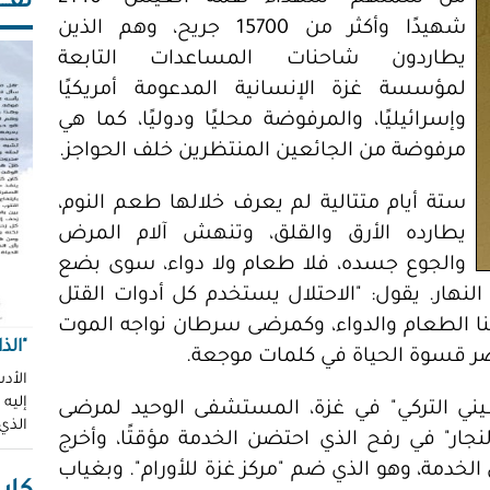
ثقـــ
شهيدًا وأكثر من 15700 جريح، وهم الذين
يطاردون شاحنات المساعدات التابعة
لمؤسسة غزة الإنسانية المدعومة أمريكيًا
وإسرائيليًا، والمرفوضة محليًا ودوليًا، كما هي
مرفوضة من الجائعين المنتظرين خلف الحواجز.
ستة أيام متتالية لم يعرف خلالها طعم النوم،
يطارده الأرق والقلق، وتنهش آلام المرض
والجوع جسده، فلا طعام ولا دواء، سوى بضع
النهار. يقول: "الاحتلال يستخدم كل أدوات القتل
منا الطعام والدواء، وكمرضى سرطان نواجه الموت
"الذ
تصر قسوة الحياة في كلمات موجعة.
الأدب
إليه
يني التركي" في غزة، المستشفى الوحيد لمرضى
الذي
ار" في رفح الذي احتضن الخدمة مؤقتًا، وأخرج
خدمة، وهو الذي ضم "مركز غزة للأورام". وبغياب