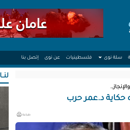
سلة نوى
فلسطينيات
عن نوى
إتصل بنا
لنــا
لإنجاز..
ه حكاية د.عمر حرب
طباعة