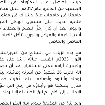
حرب، الحاصل على الدكتوراه في الص
النفسية من القاهرة عام 2017م، عمل
جامعيًا في جامعات غزة، وشارك في مؤتمر
علمية عديدة على مستوى الوطن العرب
واليوم، بعد أن كان رمزًا للعلم والعطاء، 
أسير الخيمة والمرض والجوع، تتآكل ذاكرته 
الماضي والحاضر.
مع بدء الإبادة في السابع من أكتوبر/تشر
الأول 2023م، انقلبت حياته رأسًا على ع
وخسرت أيامه معنى الاستقرار، بعد أن حص
آلة الحرب 26 شهيدًا من أسرته وعائلته، ب
زوجته وأبناؤه وأحفاده، بينما دُمّرت خم
منازل يملكها هو وأبناؤه في رفح التي حوّ
الاحتلال إلى ركام. لم تبق الحرب له إلا الرماد.
ولم ينجُ من المذبحة سوى ابنه البكر المصا