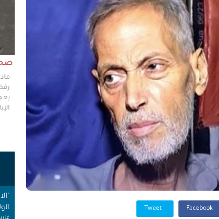
مش وقته!!
صحاف
ليس مطلوباً من الصحفي أن يكون مخططًا إستراتيجيًا
ماذا
ليضع إستراتيجيات عملٍ للهيئات العامة، ولكن من حقه
رفضو
سؤال من يضعون تلك الاستراتيجيات عن تفاصيلها،
بعجز
وخططهم في حال حدوث السيناريوهات الأسوأ؟
الإبا
ت
"ال
الول
Tweet
Facebook
فارس