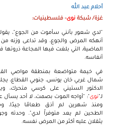
أحلام عبد الله
غزة/ شبكة
نوى
- فلسطينيات:
"لدي شعور بأنني سأموت من الجوع"، يقو
الماضية، التي بلغت فيها المجاعة ذروتها في
أنفاسه.
في خيمة متواضعة بمنطقة مواصي القرا
شمال غربي خان يونس، جنوبي القطاع، يج
الدكتور الستيني على كرسي متحرك، ويب
لـ"
نوى
": "أواجه الموت بصمت، لا أحد يسأل ع
ومنذ شهرين لم أذق طعامًا جيدًا، وح
الطحين لم يعد متوفراً لدي". وحدته وجو
يثقلان عليه أكثر من المرض نفسه.