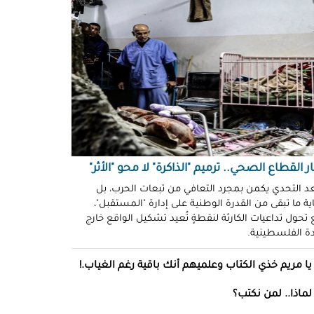
ّوني وضحكوا".. انتهاكات جنسية
نظّمة" في سجون "إسرائيل"!
د سليمان
حو طولكرم بين وعود الإغاثة وواقع
ز!
سلامة
ةُ الشُّهود.. نهجٌ "إسرائيلي"
فلات من العقاب!
ة توفيق
ر القطاع الصحي.. ترميم "الذاكرة" لا محو "الأثر"
صو "الشبح" بغزة.. هويّات تُكشف
عد التحدي يكمن بمجرد التعافي من تبعات الحرب، بل
ة ما تبقى من القدرة الوطنية على إدارة "المستقبل"،
ل مرة!
تحول تداعيات الكارثة لنقطةٍ تُعيد تشكيل الواقع خارج
ادة الفلسطينية.
ئل قاتلة.. مضادات حيوية في قِطع
س كريم"!
يا مريم خذي الكتاب وعلميهم أنك باقية رغم الغياب.!
ل موسى
لماذا.. لمن نكتب؟
انون يتصادم مع نفسه.. نساءٌ