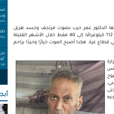
صنب
وسط
خاص 
لها الدكتور عمر حرب بصوت مرتجف وجسد هزيل
طفل
أنهكه المرض والجوع، وقد تداعى وزنه من 112 كيلوغرامًا إلى 40 فقط خلال الأشهر القليلة
رشا 
 قطاع غزة. هكذا أصبح الموت خيارًا وحيدًا يزاحم
بين
"أو
رة
نور 
لس
عام
وح
إجاز
ني،
أنصا
تى
أبجـ
"غِر
عه
البي
عبد 