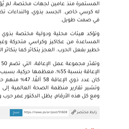
المستمرة منذ عامين لجهات مختصة، لم يُؤم
له كرسي خاص. الجسد يذوي، والنداءات تض
في صمت طويل.
وتؤكد هيئات محلية ودولية مختصة بذوي ال
المساعدة من عكاكيز وكراسي متحركة وغير
خطير بفعل الحرب. العجز يتكاثر كما يتكاثر الأ
و
الإعاقة بنسبة 55%، معظمها حركي
ومع كل هذه الأرقام، يظل الدكتور عمر حرب وجه
تم النسخ
رابط مختصر
https://nawa.ps/ar/post/51608
نسخ