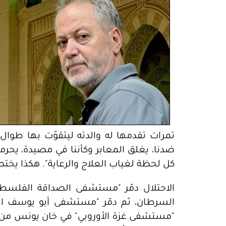
تمرات تقدمها له والدته ليتقوّت بها طوال 
ضدنا، يغلق المعابر وكأننا في مصيدة، يحر
كل لحظة لغياب العلاج والرعاية". هكذا يخ
الاحتلال دمّر "مستشفى الصداقة الفلسط
السرطان، ثم دمّر "مستشفى أبو يوسف النج
"مستشفى غزة الأوروبي" في خان يونس من ال