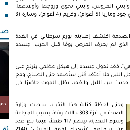
فقد
ابنتي العروس، وابنتي نجوى وزوجها وأولادهما،
خلف
وثلاثة من أبنائي خليل ومحمد وزين، وأحفادي جود وماريا (5 أعوام)، وكريم (4 أعوام)، وسارة (3
صــــ
 الصدمة اكتشف إصابته بورم سرطاني في الغدة
هو الذي لم يعرف المرض يومًا قبل الحرب. جسده
نتهي"، فقد تحول جسده إلى هيكل عظمي يترنح على
 يحل الليل فلا أعتقد أنني سأصمد حتى الصباح، ومع
 جديد". بين الليل والفجر، يظل الموت حاضرًا في
دمو
وحتى لحظة كتابة هذا التقرير، سجلت وزارة
الصحة في غزة 303 حالات وفاة بسبب المجاعة
وسوء التغذية، بينهم 117 طفلاً، فيما بلغ عدد
من سمتهم "شهداء لقمة العيش" 2140