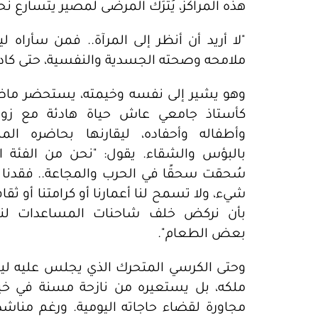
هذه المراكز، يُترَك المرضى لمصير يتسارع نحو
"لا أريد أن أنظر إلى المرآة.. فمن سأراه 
ملامحه وصحته الجسدية والنفسية، حتى كاد ل
وهو يشير إلى نفسه وخيمته، يستحضر ماض
كأستاذ جامعي عاش حياة هادئة مع زوج
وأطفاله وأحفاده، ليقارنها بحاضره المل
بالبؤس والشقاء. يقول: "نحن من الفئة ال
سُحقت سحقًا في الحرب والمجاعة.. فقدنا 
شيء، ولا تسمح لنا أعمارنا أو كرامتنا أو ثقاف
بأن نركض خلف شاحنات المساعدات لنن
بعض الطعام".
وحتى الكرسي المتحرك الذي يجلس عليه ل
ملكه، بل يستعيره من نازحة مسنة في خي
مجاورة لقضاء حاجاته اليومية. ورغم مناشد