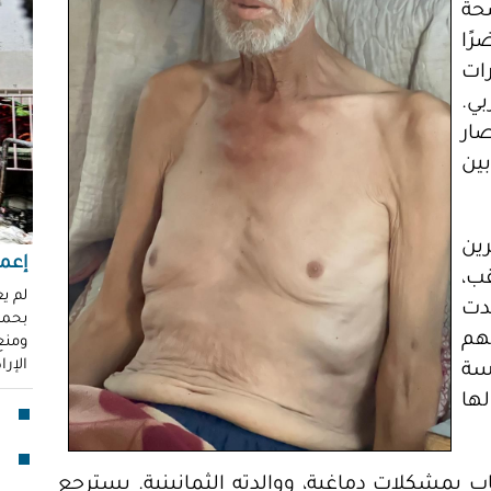
حة
"عر
 محاضرًا
"مُ
محم
ات
ي.
ناز
صار
العو
رغد 
بين
إباد
للإ
ين
مشير
إعما
قب،
قنا
لم ي
دت
بحماي
لأو
ينهم
ومنع 
الإر
سة
بدا
لها
"آي
جما
ب بمشكلات دماغية، ووالدته الثمانينية. يسترجع
الق