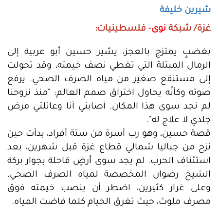
شيرين خليفة
غزة/ شبكة
نوى
- فلسطينيات:
بغضبٍ يمتزج بالعجز، يشير حسين أبو عربية إلى
الرمال المبتلة التي تغطي نصف خيمته، وقد تحولت
إلى مستنقع صغير من مياه الصرف الصحي. يرفع
صوته وكأنّه يحاول اختراق صمم العالم: "منذ نزوحنا
لم نجد سوى هذا المكان. أصابني أنا وعائلتي مرض
جلدي لا علاج له".
قصة حسين، وهو رب أسرة من ستة أفراد، بدأت حين
نزح من جباليا شمالي قطاع غزة قبل شهرين، بعد
استئناف الحرب. لم يجد سوى أرضٍ قاحلة بجوار بركة
الشيخ رضوان المخصصة لمياه الصرف الصحي.
وعلى غرار كثيرين، اضطر أن ينصب خيمته فوق
مصرف ملوث، حيث تغرق الخيام كلما فاضت المياه.