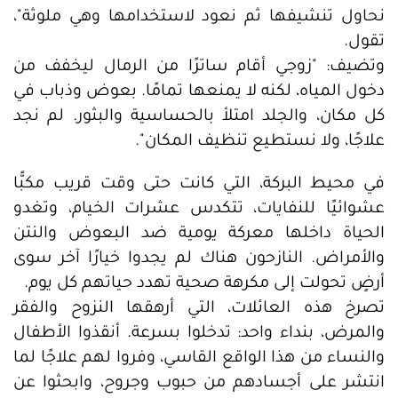
نحاول تنشيفها ثم نعود لاستخدامها وهي ملوثة"،
تقول.
وتضيف: "زوجي أقام ساترًا من الرمال ليخفف من
دخول المياه، لكنه لا يمنعها تمامًا. بعوض وذباب في
كل مكان، والجلد امتلأ بالحساسية والبثور. لم نجد
علاجًا، ولا نستطيع تنظيف المكان".
في محيط البركة، التي كانت حتى وقت قريب مكبًّا
عشوائيًا للنفايات، تتكدس عشرات الخيام، وتغدو
الحياة داخلها معركة يومية ضد البعوض والنتن
والأمراض. النازحون هناك لم يجدوا خيارًا آخر سوى
أرضٍ تحولت إلى مكرهة صحية تهدد حياتهم كل يوم.
تصرخ هذه العائلات، التي أرهقها النزوح والفقر
والمرض، بنداء واحد: تدخلوا بسرعة. أنقذوا الأطفال
والنساء من هذا الواقع القاسي، وفروا لهم علاجًا لما
انتشر على أجسادهم من حبوب وجروح، وابحثوا عن