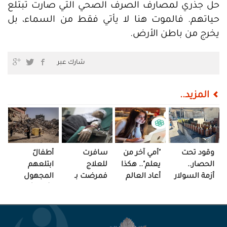
حل جذري لمصارف الصرف الصحي التي صارت تبتلع
حياتهم. فالموت هنا لا يأتي فقط من السماء، بل
يخرج من باطن الأرض.
شارك عبر
المزيد..
وقود تحت
"أمي آخر من
سافرت
أطفالٌ
الحصار..
يعلم".. هكذا
للعلاج
ابتلعهم
أزمة السولار
أعاد العالم
فمرضت بـ
المجهول
تعيد
الرقمي رسم
"الغياب"..
وأمّهاتٌ في
تشكيل
العلاقة!
هذه قصة
منتصف
الحياة بغزة!
هزار
الفاجعة!