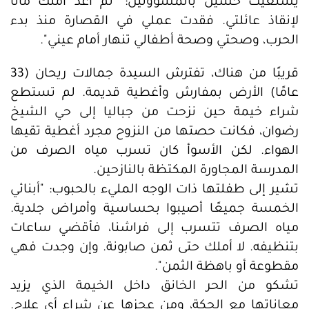
يستغيث حسين بالمسؤولين: "لم أعد أملك مالًا
لإنقاذ عائلتي. فقدت عملي في القصارة منذ بدء
الحرب، وصحتي وصحة أطفالي تنهار أمام عيني".
قريبًا من هناك، تفترش السيدة جمالات ريحان (33
عامًا) الأرض بمفارش وأغطية قديمة. لم تستطع
شراء خيمة حين نزحت من جباليا إلى حي الشيخ
رضوان، فكانت حصتها من النزوح مجرد أغطية تقيها
الهواء. لكن الأسوأ كان تسرب مياه الصرف من
المدرسة المجاورة المكتظة بالنازحين.
تشير إلى طفلتها ذات الوجه المليء بالحبوب: "أبنائي
الخمسة جميعًا أصيبوا بحساسية وأمراض جلدية.
مياه الصرف تتسرب إلى فراشنا، فأقضي ساعات
بتنظيفه. لا أملك حتى ثمن صابونة. وإن وجدت فهي
مقطوعة أو باهظة الثمن".
تشكو من الحر الخانق داخل الخيمة الذي يزيد
معاناتها مع الحكة، ومن عجزها عن شراء أي علاج.