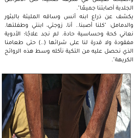
وأصبحنا نعيش في مكرهة صحية، حتى الأمراض
الجلدية أصابتنا جميعًا".
يكشف عن ذراع ابنه أنس وساقه المليئة بالبثور
والدمامل: "كلنا أصبنا.. أنا، زوجتي، ابنتي وطفلتها.
نعاني كحة وحساسية حادة. لم نجد علاجًا؛ الأدوية
مفقودة ولا قدرة لنا على شرائها (..) حتى طعامنا
الذي نحصل عليه من التكية نأكله وسط هذه الروائح
الكريهة".