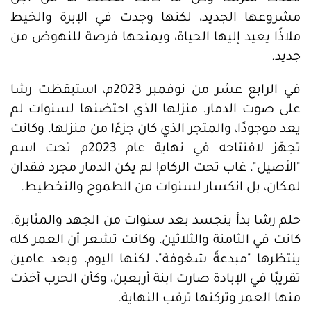
مشروعها الجديد، لكنها وجدت في الإبرة والخيط
ملاذًا يعيد إليها الحياة، ويمنحها فرصة للنهوض من
جديد.
في الرابع عشر من نوفمبر 2023م، استيقظت رشا
على صوت الدمار. منزلها الذي احتضنها لسنوات لم
يعد موجودًا، والمتجر الذي كان جزءًا من منزلها، وكانت
تجهّز لافتتاحه في نهاية عام 2023م تحت اسم
"الأصيل"، غاب تحت الركام! لم يكن الدمار مجرد فقدان
لمكان، بل انكسار لسنوات من الطموح والتخطيط.
حلم رشا بدأ يتجسد بعد سنوات من الجهد والمثابرة.
كانت في الثامنة والثلاثين، وكانت تشعر أن العمر كله
ينتظرها "مبدعةً شغوفة"، لكنها اليوم، وبعد عامين
تقريبًا في الإبادة صارت ابنة أربعين، وكأن الحرب أخذت
منها العمر وتركتها ترقب النهاية.