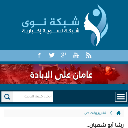
تقارير وقصص
رشا أبو شعبان..