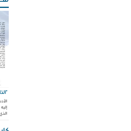
ثقـــ
"الذ
الأدب
إليه
الذي