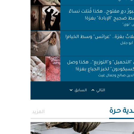
ورُ دمٍ مفتوح.. هكذا قُتلت نساءٌ
 ضجيج "الإبادة" بغزة!
"نوى"
اتٌ بغزة.. "عرائس" وسط الخيام!
أبو جلال
 "التحميل" و"التوزيع".. هكذا وصل
كسيكودون" لخبز الجياع بغزة!
الدين صالح وجمال غيث
لات نظافة في الظل.. لا حقوق ولا
التالي
السابق
ات!
ر اطميزة
دية حـرة
المزيد
اس" غزة قنابل موقوتة.. خَرابٌ نَخَر
ئة والتربة!
الله التركماني ورشا فرحات