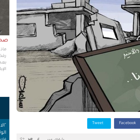
مش وقته!!
صحاف
ليس مطلوباً من الصحفي أن يكون مخططًا إستراتيجيًا
ماذا
ليضع إستراتيجيات عملٍ للهيئات العامة، ولكن من حقه
رفضو
سؤال من يضعون تلك الاستراتيجيات عن تفاصيلها،
بعجز
وخططهم في حال حدوث السيناريوهات الأسوأ؟
الإبا
ت
Tweet
Facebook
"ال
الول
فارس