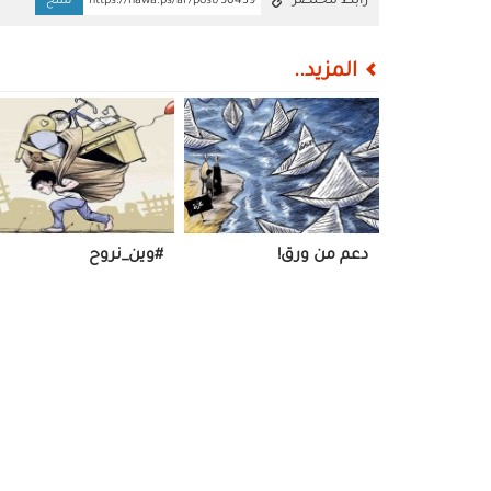
رابط مختصر
https://nawa.ps/ar/post/50439
نسخ
المزيد..
دعم من ورق!
#وين_نروح