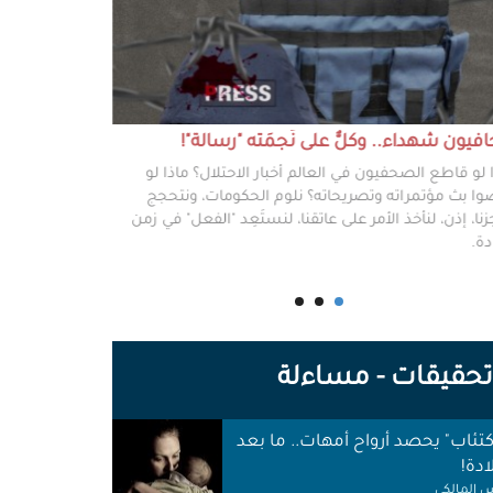
يون شهداء.. وكلٌّ على نَجمَته "رسالة"!
#خطفوا_غزة.. 
 لو قاطع الصحفيون في العالم أخبار الاحتلال؟ ماذا لو
غزة مخطوفة، و
ا بث مؤتمراته وتصريحاته؟ نلوم الحكومات، ونتحجج
نعرفهم جميعًا،
نا، إذن، لنأخذ الأمر على عاتقنا، لنستَعِد "الفعل" في زمن
وكرامتهم، وحيا
دة.
وأهلها أن يرفع
للوجع.
حقيقات - مساءلة
اكتئاب" يحصد أرواح أمهات.. ما بعد
ادة!
 المالكي