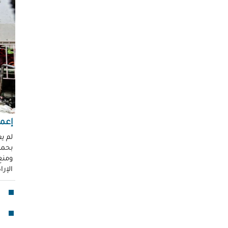
"عر
"مُ
محم
ناز
العو
رغد 
إباد
للإ
مشير
إعما
قنا
لم ي
بحماي
لأو
ومنع 
الإر
بدا
"آي
جما
الق