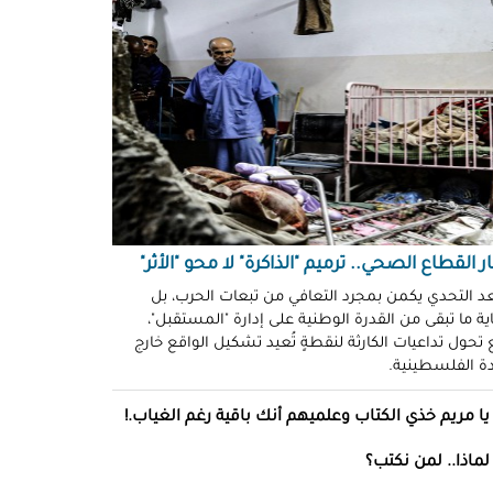
ّوني وضحكوا".. انتهاكات جنسية
نظّمة" في سجون "إسرائيل"!
د سليمان
حو طولكرم بين وعود الإغاثة وواقع
ز!
سلامة
ةُ الشُّهود.. نهجٌ "إسرائيلي"
فلات من العقاب!
ة توفيق
ر القطاع الصحي.. ترميم "الذاكرة" لا محو "الأثر"
صو "الشبح" بغزة.. هويّات تُكشف
عد التحدي يكمن بمجرد التعافي من تبعات الحرب، بل
ة ما تبقى من القدرة الوطنية على إدارة "المستقبل"،
ل مرة!
تحول تداعيات الكارثة لنقطةٍ تُعيد تشكيل الواقع خارج
ادة الفلسطينية.
ئل قاتلة.. مضادات حيوية في قِطع
س كريم"!
يا مريم خذي الكتاب وعلميهم أنك باقية رغم الغياب.!
ل موسى
لماذا.. لمن نكتب؟
انون يتصادم مع نفسه.. نساءٌ