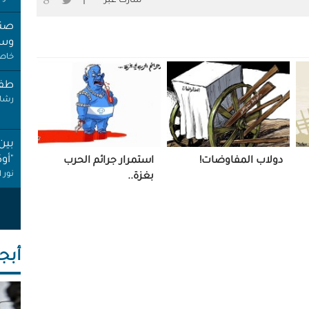
شارك عبر
صنب
وسط
خاص 
طفل
رشا 
بين
"أو
دولاب المفاوضات!
استمرار جرائم الحرب
نور 
بغزة..
عام
إجاز
أنصا
أبجـ
"غِر
البي
عبد 