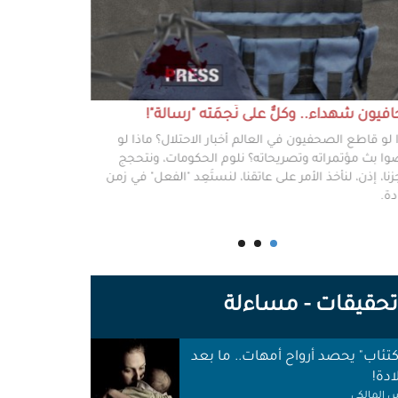
يون شهداء.. وكلٌّ على نَجمَته "رسالة"!
#خطفوا_غزة.. 
 لو قاطع الصحفيون في العالم أخبار الاحتلال؟ ماذا لو
غزة مخطوفة، و
ا بث مؤتمراته وتصريحاته؟ نلوم الحكومات، ونتحجج
نعرفهم جميعًا،
نا، إذن، لنأخذ الأمر على عاتقنا، لنستَعِد "الفعل" في زمن
وكرامتهم، وحيا
دة.
وأهلها أن يرفع
للوجع.
حقيقات - مساءلة
اكتئاب" يحصد أرواح أمهات.. ما بعد
ادة!
 المالكي