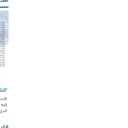
ثقـــ
"الذ
الأدب
إليه
الذي