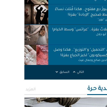
ورُ دمٍ مفتوح.. هكذا قُتلت نساءٌ
 ضجيج "الإبادة" بغزة!
"نوى"
اتٌ بغزة.. "عرائس" وسط الخيام!
أبو جلال
 "التحميل" و"التوزيع".. هكذا وصل
كسيكودون" لخبز الجياع بغزة!
الدين صالح وجمال غيث
لات نظافة في الظل.. لا حقوق ولا
التالي
السابق
ات!
ر اطميزة
دية حـرة
المزيد
اس" غزة قنابل موقوتة.. خَرابٌ نَخَر
ئة والتربة!
الله التركماني ورشا فرحات