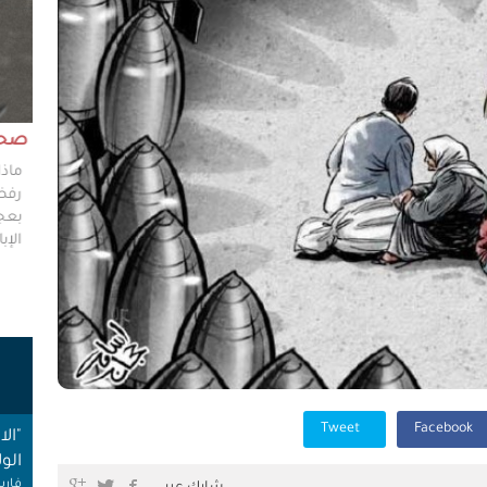
مش وقته!!
صحاف
ليس مطلوباً من الصحفي أن يكون مخططًا إستراتيجيًا
ماذا
ليضع إستراتيجيات عملٍ للهيئات العامة، ولكن من حقه
رفضو
سؤال من يضعون تلك الاستراتيجيات عن تفاصيلها،
بعجز
وخططهم في حال حدوث السيناريوهات الأسوأ؟
الإبا
ت
Tweet
Facebook
"ال
الول
فارس