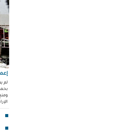
"عر
"مُ
محم
ناز
العو
رغد 
إباد
للإ
مشير
إعما
قنا
لم ي
بحماي
لأو
ومنع 
الإر
بدا
"آي
جما
الق