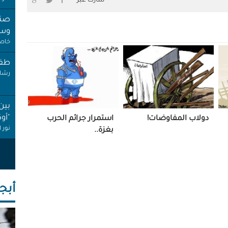
شارك عبر
صنب
وسط
خاص 
طفل
رشا 
بين
"أو
دولاب المفاوضات!
استمرار جرائم الحرب
نور 
بغزة..
عام
إجاز
أنصا
أبجـ
"غِر
البي
عبد 