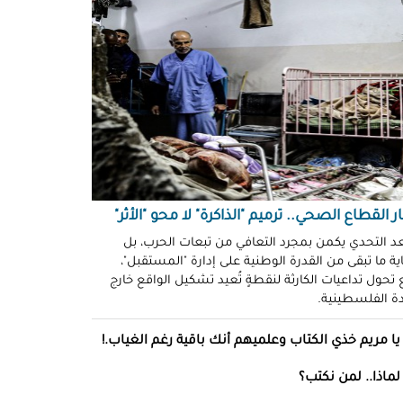
ّوني وضحكوا".. انتهاكات جنسية
نظّمة" في سجون "إسرائيل"!
د سليمان
حو طولكرم بين وعود الإغاثة وواقع
ز!
سلامة
ةُ الشُّهود.. نهجٌ "إسرائيلي"
فلات من العقاب!
ة توفيق
ر القطاع الصحي.. ترميم "الذاكرة" لا محو "الأثر"
صو "الشبح" بغزة.. هويّات تُكشف
عد التحدي يكمن بمجرد التعافي من تبعات الحرب، بل
ة ما تبقى من القدرة الوطنية على إدارة "المستقبل"،
ل مرة!
تحول تداعيات الكارثة لنقطةٍ تُعيد تشكيل الواقع خارج
ادة الفلسطينية.
ئل قاتلة.. مضادات حيوية في قِطع
س كريم"!
يا مريم خذي الكتاب وعلميهم أنك باقية رغم الغياب.!
ل موسى
لماذا.. لمن نكتب؟
انون يتصادم مع نفسه.. نساءٌ