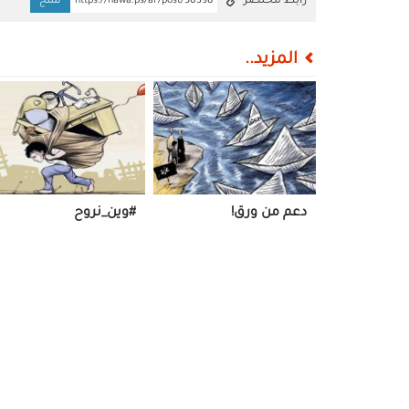
رابط مختصر
https://nawa.ps/ar/post/50398
نسخ
المزيد..
دعم من ورق!
#وين_نروح