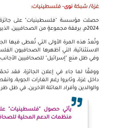
غزة/ شبكة
نوى
- فلسطينيات:
2024م، برفقة مجموعةٍ من الصحافيين، الذين غطّوا الحرب على قطاع غزة.
وتُعدُ هذه المرة الأولى التي تُعطى فيها ال
الاستثنائية، التي أظهرها الصحافيون ال
وفي ظل منع "إسرائيل" للصحافيين الأجانب
ووفقًا لما جاء في إعلان الجائزة، فقد ت
داخل غزة، وثابروا رغم الغارات الجوية، وانق
والوالدين وأفراد العائلة الآخرين، في ظل ظرو
يأتي حصول "فلسطينيات" على ال
منظمات الدعم المحلية للصحاف