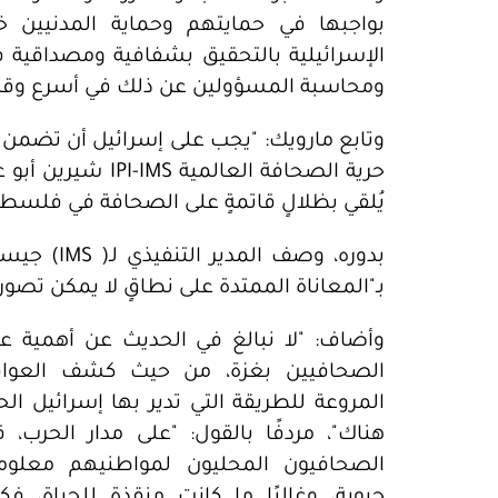
بواجبها في حمايتهم وحماية المدنيين خ
الإسرائيلية بالتحقيق بشفافية ومصداقية 
ومحاسبة المسؤولين عن ذلك في أسرع وق
وتابع مارويك: "يجب على إسرائيل أن تضمن ا
يُلقي بظلالٍ قاتمةٍ على الصحافة في فلسط
بدوره، وصف
بـ"المعاناة الممتدة على نطاقٍ لا يمكن تصو
وأضاف: "لا نبالغ في الحديث عن أهمية ع
الصحافيين بغزة، من حيث كشف العوا
المروعة للطريقة التي تدير بها إسرائيل ال
هناك"، مردفًا بالقول: "على مدار الحرب، 
الصحافيون المحليون لمواطنيهم معلوم
حيوية، وغالبًا ما كانت منقذة للحياة، فكا