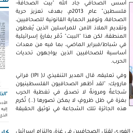
ثقـــ
أسس الصحافي جاد الله "بيت الصحافة-
فلسطين" عام 2013م، بهدف تعزيز حرية
الصحافة، وتوفير الحماية القانونية للصحافيين،
وتقديم الملاذ الآمن للمراسلين الذين يُغطون
المنطقة، لكن هذا "البيت" دُمّر بغارةٍ إسرائيلية
في شباط/فبراير الماضي، بما فيه من معدات
أساسية للصحافيين الذين يواجهون تحديات
الحرب.
وفي تعليقه، قال المدير التنفيذي لـ( IPI) فراني
مارويك: "لقد أظهر الصحافيون الفلسطينيون
شجاعةً ومرونةً لا تصدق في تغطية الحرب
"الذ
بغزة في ظل ظروفٍ لا يمكن تصورها (..) تُكرم
الأدب
هذه الجائزة تلك الشجاعة في توثيق الحقيقة
إليه
الذي
 الفوري لقتل الصحافيين في غزة، والتزام إسرائيل