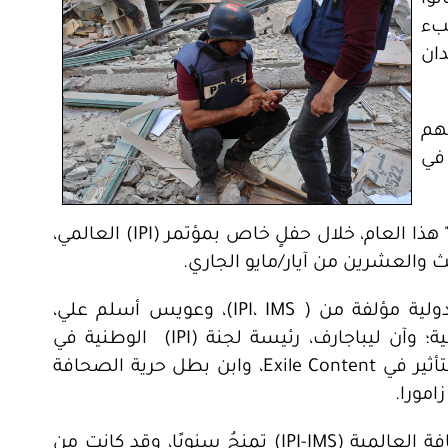
بء
ان
هم
في
وتُقدَّمُ جائزة "أبطال حرية الصحافة العالمية" هذا العام، خلال حفلٍ خاص بمؤتمر (IPI) العالمي،
لث والعشرين من آيار/مايو الجاري.
وقد تم اختيار الفائزين بها، من قبل لجنة دولية مؤلفة من ( IPI، IMS)، وعويس أسلم علي،
الأمين العام لمؤسسة الصحافة الباكستانية؛ وآن ليباجارف، رئيسة لجنة (IPI) الوطنية في
فنلندا؛ وخوسيه زامورا، رئيس الاتصالات والتأثير في Exile Content، وابن بطل حرية الصحافة
ومن الجدير ذكره، أن جائزة بطل حرية الصحافة العالمية (IPI-IMS) تمنحُ سنويًا، وقد كانت من