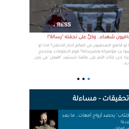
يون شهداء.. وكلٌّ على نَجمَته "رسالة"!
#خطفوا_غزة.. 
 لو قاطع الصحفيون في العالم أخبار الاحتلال؟ ماذا لو
غزة مخطوفة، و
ا بث مؤتمراته وتصريحاته؟ نلوم الحكومات، ونتحجج
نعرفهم جميعًا،
نا، إذن، لنأخذ الأمر على عاتقنا، لنستَعِد "الفعل" في زمن
وكرامتهم، وحيا
دة.
وأهلها أن يرفع
للوجع.
حقيقات - مساءلة
اكتئاب" يحصد أرواح أمهات.. ما بعد
ادة!
 المالكي