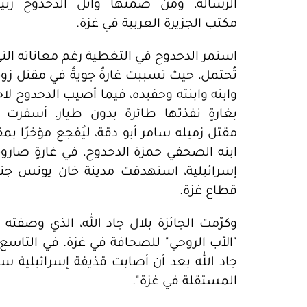
الرسالة، ومن ضمنها وائل الدحدوح رئ
مكتب الجزيرة العربية في غزة.
استمر الدحدوح في التغطية رغم معاناته التي
تُحتمل، حيث تسببت غارةٌ جويةٌ في مقتل زو
وابنه وابنته وحفيده، فيما أصيب الدحدوح لاحق
بغارةٍ نفذتها طائرة بدون طيار، أسفرت 
مقتل زميله سامر أبو دقة، ليُفجع مؤخرًا بم
ابنه الصحفي حمزة الدحدوح، في غارةٍ صاروخ
إسرائيلية، استهدفت مدينة خان يونس جن
قطاع غزة.
وكرّمت الجائزة بلال جاد الله، الذي وصفته با
جاد الله بعد أن أصابت قذيفة إسرائيلية سي
المستقلة في غزة".