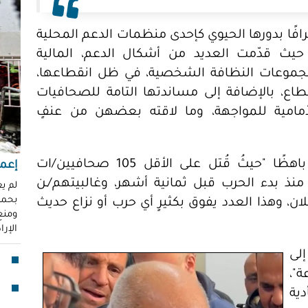
"عر
"مُ
افًا بدورها الحيوي كإحدى منظمات الدعم المحلية
محم
يث قدّمت العديد من أشكال الدعم، المالية
ناز
ومجموعات النظافة الشخصية، في ظل انقطاعها،
العو
اع، بالإضافة إلى مساندتها التامة للصحافيات
رغد 
أمامية للمواجهة، وما لاقته بعضهن من عنفٍ
إباد
للإ
مشير
تؤمن الجائزة، أن ثمن هذه التغطية كان باهظًا "حيثُ قُتل على الأقل 105 صحافيين/ات
إعما
منذ بدء الحرب قبل ثمانية أشهر، وغالبيتهم/ـن
قنا
لم ي
بحماي
لان، وهذا العدد يفوق بكثيرٍ أي حرب أو نزاع حديث
لأو
ومنع 
الإر
بدا
لى
"آي
"،
جما
دية
الق