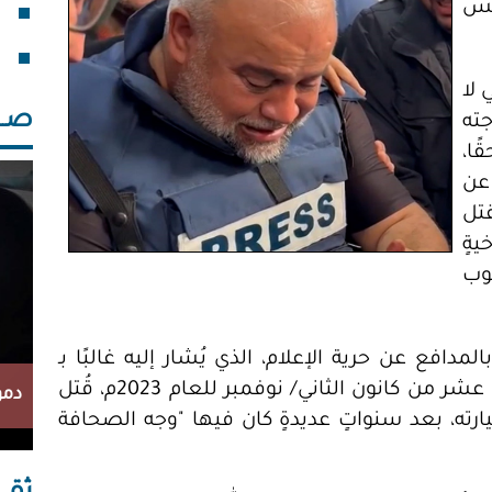
يس
فقد
خلف
 لا
صــــ
جته
ًا،
عن
قتل
يةٍ
وب
لمدافع عن حرية الإعلام، الذي يُشار إليه غالبًا بـ
"الأب الروحي" للصحافة في غزة. في التاسع عشر من كانون الثاني/ نوفمبر للعام 2023م، قُتل
دمو
ارته، بعد سنواتٍ عديدةٍ كان فيها "وجه الصحافة