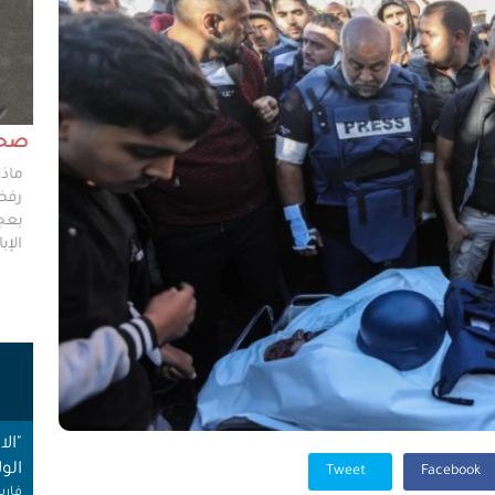
مش وقته!!
صحاف
ليس مطلوباً من الصحفي أن يكون مخططًا إستراتيجيًا
ماذا
ليضع إستراتيجيات عملٍ للهيئات العامة، ولكن من حقه
رفضو
سؤال من يضعون تلك الاستراتيجيات عن تفاصيلها،
بعجز
وخططهم في حال حدوث السيناريوهات الأسوأ؟
الإبا
ت
"ال
الول
Tweet
Facebook
فارس