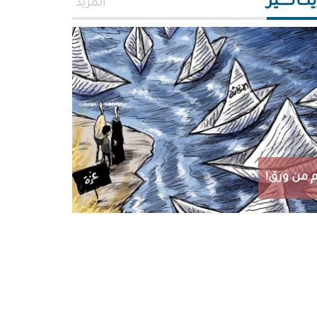
اتـــــير
المزيد
 من ورق!