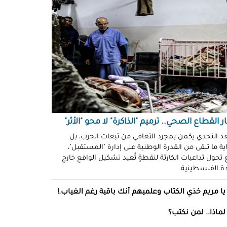
ّوني وضحكوا".. انتهاكات جنسية
نظّمة" في سجون "إسرائيل"!
د سليمان
حو طولكرم بين وعود الإغاثة وواقع
ز!
سلامة
ةُ الشُّهود.. نهجٌ "إسرائيلي"
فلات من العقاب!
ة توفيق
ر القطاع الصحي.. ترميم "الذاكرة" لا محو "الأثر"
صو "الشبح" بغزة.. هويّات تُكشف
عد التحدي يكمن بمجرد التعافي من تبعات الحرب، بل
ة ما تبقى من القدرة الوطنية على إدارة "المستقبل"،
ل مرة!
تحول تداعيات الكارثة لنقطةٍ تُعيد تشكيل الواقع خارج
ادة الفلسطينية.
ئل قاتلة.. مضادات حيوية في قِطع
س كريم"!
يا مريم خذي الكتاب وعلميهم أنك باقية رغم الغياب.!
ل موسى
لماذا.. لمن نكتب؟
انون يتصادم مع نفسه.. نساءٌ