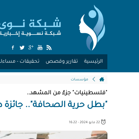
الرئيسية
تقارير وقصص
تحقيقات - مساءلة
مؤسسات
"فلسطينيات" جزءٌ من المشهد..
"بطل حرية الصحافة".. جائزة دو
22 مايو 2024 - 16:22