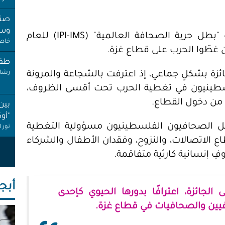
صنب
وسط
حصلت مؤسسة "فلسطينيات" على جائزة "بطل حرية الصحافة العالمية" (IPI-IMS) للعام
خاص 
طفل
جائزة بشكلٍ جماعي، إذ اعترفت بالشجاعة والمرونة
رشا 
فلسطينيون في تغطية الحرب تحت أقسى الظروف،
 من دخول القطاع.
بين
"أو
حمّل الصحافيون الفلسطينيون مسؤولية التغطية
نور 
طاع الاتصالات، والنزوح، وفقدان الأطفال والشركاء
عام
فٍ إنسانية كارثية متفاقمة.
إجاز
أنصا
أبجـ
"غِر
جائزة، اعترافًا بدورها الحيوي كإحدى
البي
يين والصحافيات في قطاع غزة.
عبد 