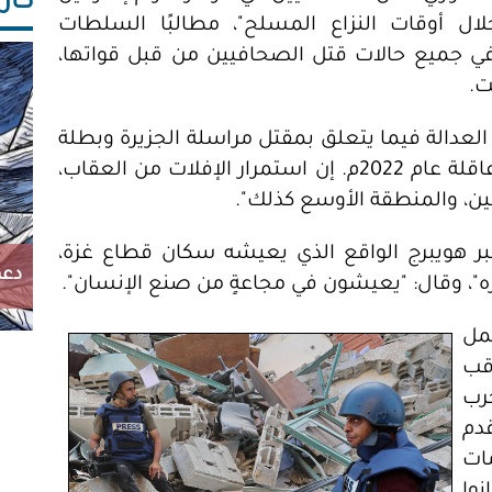
كاريك
لال أوقات النزاع المسلح"، مطالبًا السلطات
في جميع حالات قتل الصحافيين من قبل قواتها،
ت.
لعدالة فيما يتعلق بمقتل مراسلة الجزيرة وبطلة
حرية الصحافة العالمية IPI-IMS شيرين أبو عاقلة عام 2022م. إن استمرار الإفلات من العقاب،
ين، والمنطقة الأوسع كذلك".
 المدير التنفيذي لـ( IMS) جيسبر هويبرج الواقع الذي يعيشه سكان قطاع غزة،
دعم
ره"، وقال: "يعيشون في مجاعةٍ من صنع الإنسان".
مل
قب
حرب
قدم
ات
نوا