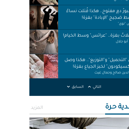
ورُ دمٍ مفتوح.. هكذا قُتلت نساءٌ
 ضجيج "الإبادة" بغزة!
"نوى"
اتٌ بغزة.. "عرائس" وسط الخيام!
أبو جلال
 "التحميل" و"التوزيع".. هكذا وصل
كسيكودون" لخبز الجياع بغزة!
الدين صالح وجمال غيث
لات نظافة في الظل.. لا حقوق ولا
التالي
السابق
ات!
ر اطميزة
دية حـرة
المزيد
اس" غزة قنابل موقوتة.. خَرابٌ نَخَر
ئة والتربة!
الله التركماني ورشا فرحات