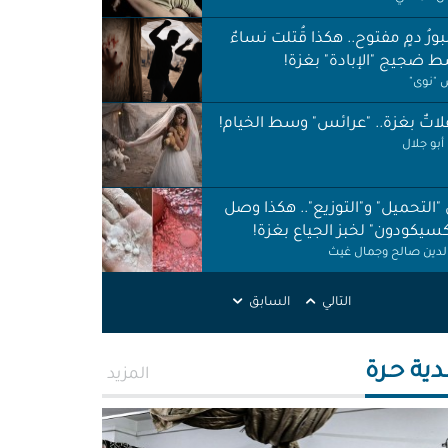
ورُ دمٍ مفتوح.. هكذا قُتلت نساءٌ
 ضجيج "الإبادة" بغزة!
"نوى"
اتٌ بغزة.. "عرائس" وسط الخيام!
أبو جلال
 "التحميل" و"التوزيع".. هكذا وصل
كسيكودون" لخبز الجياع بغزة!
الدين صالح وجمال غيث
لات نظافة في الظل.. لا حقوق ولا
التالي
السابق
ات!
ر اطميزة
دية حـرة
المزيد
اس" غزة قنابل موقوتة.. خَرابٌ نَخَر
ئة والتربة!
الله التركماني ورشا فرحات