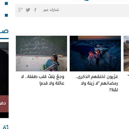
فقد
شارك عبر
خلف
صــــ
غزّيون تخنقهم الذكرى..
وجعٌ يلفُّ قلب طفلة.. لا
رمضانهم "لا زينة ولا
عائلة ولا قدم!
لمّة"!
دمو