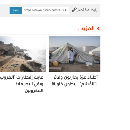
تم النسخ
رابط مختصر
https://nawa.ps/ar/post/49933
نسخ
المزيد..
أطباء غزة يحاربون وفاءً
غابت إفطارات "الغروب"
لـ"القَسَم".. ببطونٍ خاوية!
وبقي البحر ملاذ
المكروبين