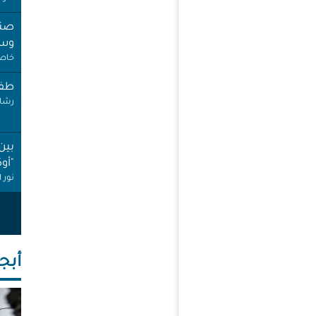
صنب
وسط
خاص 
طفل
رشا 
بين
"أو
نور 
عام
إجاز
أنصا
أبجـ
"غِر
البي
عبد 