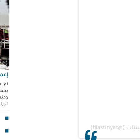
"عر
"مُ
محم
ناز
العو
رغد 
إباد
للإ
مشير
إعما
قنا
لم ي
بحماي
لأو
ومنع 
الإر
بدا
"آي
جما
الق