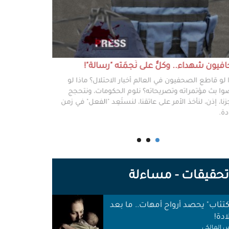
يون شهداء.. وكلٌّ على نَجمَته "رسالة"!
#خطفوا_غزة.. 
 لو قاطع الصحفيون في العالم أخبار الاحتلال؟ ماذا لو
غزة مخطوفة، و
ا بث مؤتمراته وتصريحاته؟ نلوم الحكومات، ونتحجج
نعرفهم جميعًا،
نا، إذن، لنأخذ الأمر على عاتقنا، لنستَعِد "الفعل" في زمن
وكرامتهم، وحيا
دة.
وأهلها أن يرفع
للوجع.
حقيقات - مساءلة
اكتئاب" يحصد أرواح أمهات.. ما بعد
ادة!
 المالكي