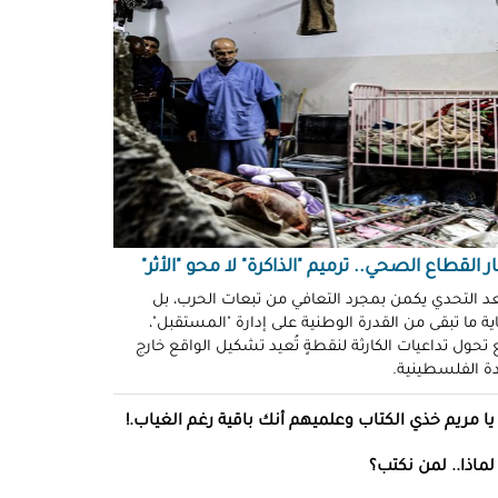
ّوني وضحكوا".. انتهاكات جنسية
نظّمة" في سجون "إسرائيل"!
د سليمان
حو طولكرم بين وعود الإغاثة وواقع
ز!
سلامة
ةُ الشُّهود.. نهجٌ "إسرائيلي"
فلات من العقاب!
ة توفيق
ر القطاع الصحي.. ترميم "الذاكرة" لا محو "الأثر"
صو "الشبح" بغزة.. هويّات تُكشف
عد التحدي يكمن بمجرد التعافي من تبعات الحرب، بل
ة ما تبقى من القدرة الوطنية على إدارة "المستقبل"،
ل مرة!
تحول تداعيات الكارثة لنقطةٍ تُعيد تشكيل الواقع خارج
ادة الفلسطينية.
ئل قاتلة.. مضادات حيوية في قِطع
س كريم"!
يا مريم خذي الكتاب وعلميهم أنك باقية رغم الغياب.!
ل موسى
لماذا.. لمن نكتب؟
انون يتصادم مع نفسه.. نساءٌ