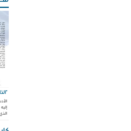
ثقـــ
"الذ
الأدب
إليه
الذي