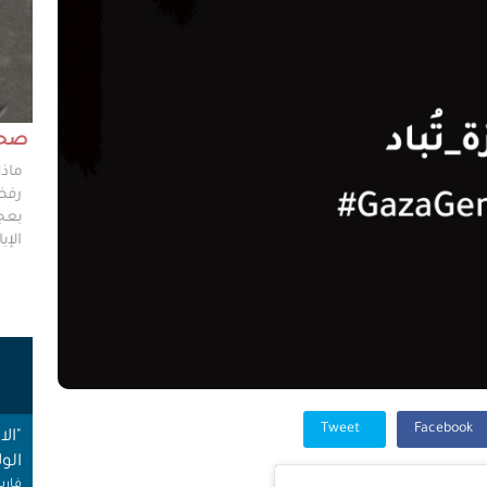
مش وقته!!
صحاف
ليس مطلوباً من الصحفي أن يكون مخططًا إستراتيجيًا
ماذا
ليضع إستراتيجيات عملٍ للهيئات العامة، ولكن من حقه
رفضو
سؤال من يضعون تلك الاستراتيجيات عن تفاصيلها،
بعجز
وخططهم في حال حدوث السيناريوهات الأسوأ؟
الإبا
ت
Tweet
Facebook
"ال
الول
فارس