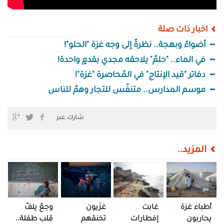
اخبار ذات صلة
أضواءٌ وبهجة.. نظرةٌ إلى وجه غزة "الحلو"!
في الماء.. "حلمٌ" يلاحقه مجدي بقدمٍ واحدة!
دفاتر "قيد الإنتاج" في المُحاصرة "غزة"!
موسم المدارس.. متنفّس للتجار وهمٌ للناس
شارك عبر
المزيد..
أطباء غزة
غابت
غزّيون
وجعٌ يلفُّ
يحاربون
إفطارات
تخنقهم
قلب طفلة..