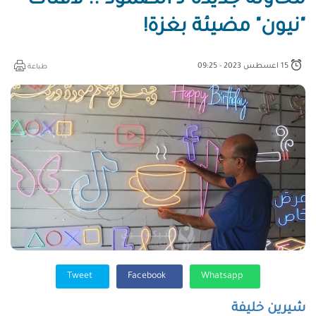
محاولةٌ جديدة لـ"الصمود".. لافتات
"نيون" مضيئة بغزة!
15 اعسطس 2023 - 09:25
طباعة
Tweet
Facebook
Whatsapp
شيرين خليفة