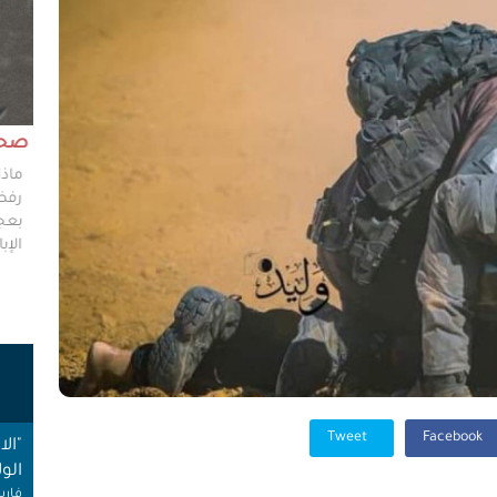
مش وقته!!
صحاف
ليس مطلوباً من الصحفي أن يكون مخططًا إستراتيجيًا
ماذا
ليضع إستراتيجيات عملٍ للهيئات العامة، ولكن من حقه
رفضو
سؤال من يضعون تلك الاستراتيجيات عن تفاصيلها،
بعجز
وخططهم في حال حدوث السيناريوهات الأسوأ؟
الإبا
ت
Tweet
Facebook
"ال
الول
فارس