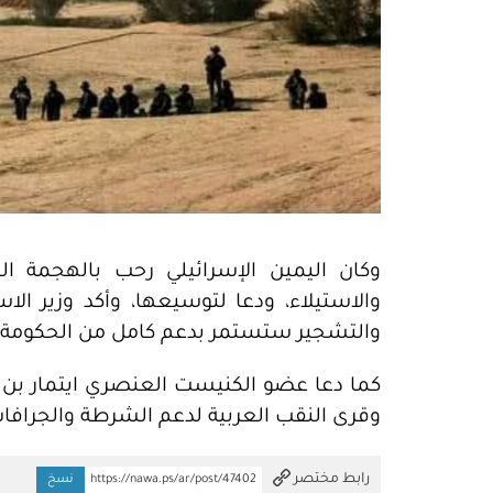
وكان اليمين الإسرائيلي رحب بالهجمة ا
والاستيلاء، ودعا لتوسيعها، وأكد وزير الا
والتشجير ستستمر بدعم كامل من الحكومة ال
كما دعا عضو الكنيست العنصري ايتمار بن جف
وقرى النقب العربية لدعم الشرطة والجرافات
تم النسخ
رابط مختصر
https://nawa.ps/ar/post/47402
نسخ