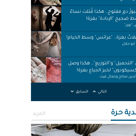
ورُ دمٍ مفتوح.. هكذا قُتلت نساءٌ
 ضجيج "الإبادة" بغزة!
"نوى"
اتٌ بغزة.. "عرائس" وسط الخيام!
أبو جلال
 "التحميل" و"التوزيع".. هكذا وصل
كسيكودون" لخبز الجياع بغزة!
الدين صالح وجمال غيث
لات نظافة في الظل.. لا حقوق ولا
التالي
السابق
ات!
ر اطميزة
دية حـرة
المزيد
اس" غزة قنابل موقوتة.. خَرابٌ نَخَر
ئة والتربة!
الله التركماني ورشا فرحات