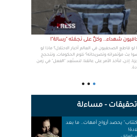
يون شهداء.. وكلٌّ على نَجمَته "رسالة"!
#خطفوا_غزة.. 
 لو قاطع الصحفيون في العالم أخبار الاحتلال؟ ماذا لو
غزة مخطوفة، و
ا بث مؤتمراته وتصريحاته؟ نلوم الحكومات، ونتحجج
نعرفهم جميعًا،
نا، إذن، لنأخذ الأمر على عاتقنا، لنستَعِد "الفعل" في زمن
وكرامتهم، وحيا
دة.
وأهلها أن يرفع
للوجع.
حقيقات - مساءلة
اكتئاب" يحصد أرواح أمهات.. ما بعد
ادة!
 المالكي