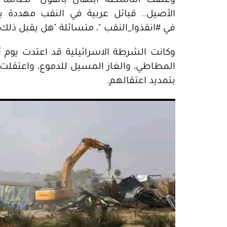
وعلقت الناشطة ابتهال بالقول "لطالما
الأصيل.. قبائل عربية في النقب مهددة با
في #انقذوا_النقب "، متسائلة "هل يقبل ذل
وكانت الشرطة الاسرائيلية قد اعتدت يوم 
بتمديد اعتقالهم.