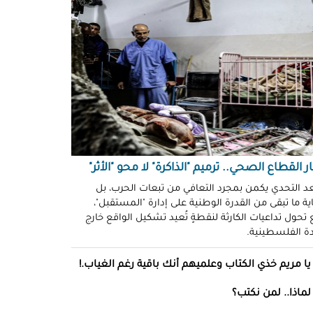
ّوني وضحكوا".. انتهاكات جنسية
نظّمة" في سجون "إسرائيل"!
د سليمان
حو طولكرم بين وعود الإغاثة وواقع
ز!
سلامة
ةُ الشُّهود.. نهجٌ "إسرائيلي"
فلات من العقاب!
ة توفيق
ر القطاع الصحي.. ترميم "الذاكرة" لا محو "الأثر"
صو "الشبح" بغزة.. هويّات تُكشف
عد التحدي يكمن بمجرد التعافي من تبعات الحرب، بل
ة ما تبقى من القدرة الوطنية على إدارة "المستقبل"،
ل مرة!
تحول تداعيات الكارثة لنقطةٍ تُعيد تشكيل الواقع خارج
ادة الفلسطينية.
ئل قاتلة.. مضادات حيوية في قِطع
س كريم"!
يا مريم خذي الكتاب وعلميهم أنك باقية رغم الغياب.!
ل موسى
لماذا.. لمن نكتب؟
انون يتصادم مع نفسه.. نساءٌ