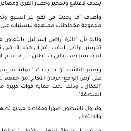
يهدف لاقتلاع وتهجير وحصار القرى ومصادرة أكثر من 00
وأضاف "ما يحدث في نقع بئر السبع وت
مجموعة مخططات ممنهجة للاستيلاء على أ
وتابع بأن "دائرة أراضي إسرائيل' بالتعاون
تحريش أراضي النقب رغم أن هذه الأراضي 
لم تحسم بعد، والتي قد أطلق عليها اسم 'أ
ويعتبر الناشط أن ما يحدث "عملية تحريش
على أرض الواقع؛ حرمان الأهالي من حقهم ب
'الككال'.، وذلك تحت حماية قوات كبيرة
المنطقة".
وتداول ناشطون صوراً ومقاطع فيديو تظهر ا
والاعتقال.