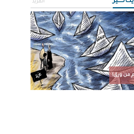
اتـــــير
المزيد
 من ورق!