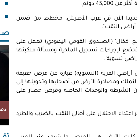
45,0 دونم.
فقد
خلف
حديدا الآن في عرب الأطرش، مخطط من ضمن
راضي النقب".
صــــ
 مع 'ككال' (الصندوق القومي اليهودي) تعمل على
تخضع لإجراءات تسجيل الملكية ومسألة ملكيتها
راضي تسوية'.
 أراضي القرية (التسوية) عبارة عن فرض حقيقة
التملك ومصادرة الأرض من أصحابها وتحويلها إلى
 من الشرطة والوحدات الخاصة وفرض حصار على
دمو
عتداء الاحتلال على أهالي النقب بالضرب والطرد