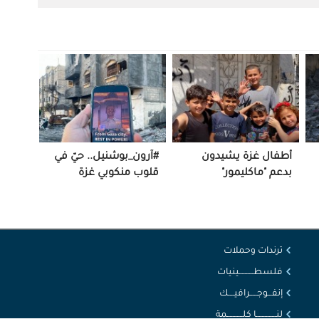
أطفال غزة يشيدون
#آرون_بوشنيل.. حيّ في
بدعم "ماكليمور"
قلوب منكوبي غزة
ترندات وحملات
فلسطــــــــــينيات
إنفـــوجـــــرافيــــك
لنــــــــــــــا كلـــــــــــمة