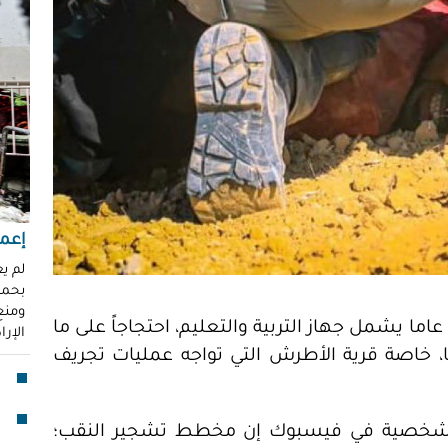
"عر
"مُ
محم
ناز
العو
رغد 
إباد
للإ
مشير
إعما
قنا
لم ي
بحماي
لأو
ومنع 
اما يشمل جهاز التربية والتعليم، احتجاجاً على ما
الإر
 خاصة قرية الأطرش التي تواجه عمليات تجريف
بدا
"آي
جما
لشخصية في فيسبوك إن مخطط تشجير النقب؛
الق