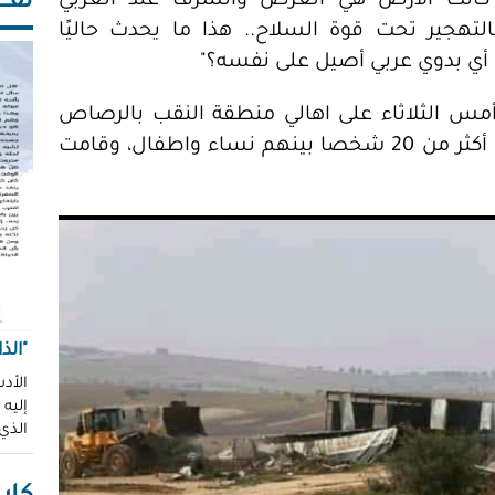
ثقـــ
 كانت الأرض هي العرض والشرف عند العربي
لتهجير تحت قوة السلاح.. هذا ما يحدث حاليًا
ك أي بدوي عربي أصيل على نفسه؟"
أمس الثلاثاء على اهالي منطقة النقب بالرصاص
المطاطي، والغاز المسيل للدموع، واعتقلت أكثر من 20 شخصا بينهم نساء واطفال، وقامت
"الذ
الأدب
إليه
الذي