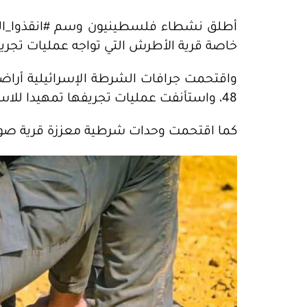
أطلق نشطاء فلسطينيون وسم #انقذوا_الن
خاصة قرية الأطرش التي تواجه عمليات تجريف
واقتحمت جرافات الشرطة الإسرائيلية أرا
48، واستأنفت عمليات تجريفها تمهيدا للاستيلاء عليها واقتلاع عرب النقب من أراضيهم.
كما اقتحمت وحدات شرطية معززة قرية صوي