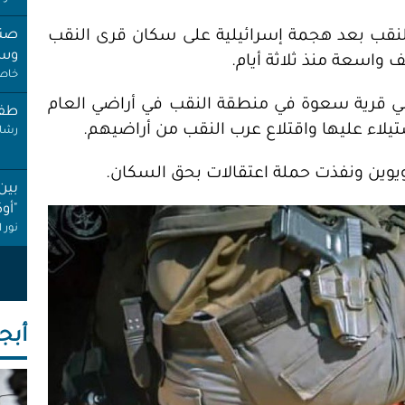
قب بعد هجمة إسرائيلية على سكان قرى النقب
صنب
وسط
 واسعة منذ ثلاثة أيام.
خاص 
ضي قرية سعوة في منطقة النقب في أراضي العام
طفل
رشا 
وين ونفذت حملة اعتقالات بحق السكان.
بين
"أو
نور 
عام
إجاز
أنصا
أبجـ
"غِر
البي
عبد 