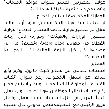
هؤلاء المضربين لعشر سنوات مواقع الخدمات؟
وتأهليهم وسد ثغرات فراغ الهيكليات؟
الموازنة المخصصة لاستلام القطاع:
لو سلمنا بما تقوله الحكومة من وجود أزمة مالية،
فهل تم تحضير موازنة خاصة لاستلام القطاع؟ موازنة
تشغيل الوزارات والهيئات؟ وموازنة لحل أزمات
القطاع من كهرباء وماء وأدوية وتعليم؟ من أين
مصدرها في ظل الأزمة المالية التي تروج لها
الحكومة؟؟
المعابر:
انسحاب حماس من معابر كبيت حانون، وكرم وأبو
سالم، هو أسهل الخطوات، رغم سؤال "ثكنات
القسام" المجاورة لتلك المعابر، ويبقى استلام معبر
رفح عبر استبدال الموظفين هو الأصعب ولن يعني
شيئاً للغزين في ظل استمرار اغلاقه، فهل تواصل
فريق الرئيس مع الشقيقة مصر، أنه وفي حال تسليم