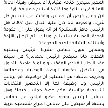
المعبر سيجري فتحه اعتيادياً، أم سيبقى رهينة الحالة
الأمنية في سيناء؟ وما فائدة استلام معبر مغلق؟
إذن وعلى فرض أن حماس وافقت على تسليم كل
شيء، والعودة لما كان عليه الحال قبل 2007، هل
الرئيس جاهز للاستلام؟ أم أنه يعول على أن حكومة
الوحدة الوطنية ستستلم وبذلك يتم ترحيل الأزمة
وأسئلتها الشائكة لهذه الحكومة؟
وبمقابل قبول حماس بشرط الرئيس بتسليم
القطاع، ماذا سيقدم الرئيس لحماس؟ هل سيتم
عقد الإطار القيادي المؤقت ولو لمرة واحدة للتداول
في تشكيل حكومة الوحدة الوطنية ومهماتها
وطريقة عملها- مع التسليم أن برنامجها هو برنامج
الرئيس ولا وظيفة لها إلا التحضير لانتخابات
تشريعية ورئاسية- فكم حصة حماس فيها؟ وهل
سيقبل الرئيس بوجود عضو قيادي من حماس
يمثلها أم سيكون على حماس اقتراح شخصية قريبة