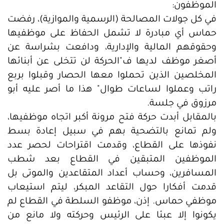
الموظفون:
في كل جولات المصالحة (الرسمية والموازية)، رفضت
حماس أي مبادرة لا تشمل الحفاظ على موظفيها
وحقوقهم المالية والإدارية، ودافعت بشراسة عن
أصغر موظف لديها ف"الحركة لن تتخلى عن أبنائها
المخلصين الذين تحملوا معها الحصار وقبلوا بربع
راتب وعملوا لساعات طوال" هذا ما أصر عليه أبو
مرزوق في جلسة.
بالمقابل أبدت حركة فتح مرونة أكبر اتجاه موظفيها،
ولم تمانع بالتضحية بهم في سبيل إعادة بسط
نفوذها على القطاع، وقدمت اقتراحات لحصر عدد
الموظفين المتبقين في القطاع بعد شطب
المسافرين، وحساب أعداد المتقاعدين والموتى بل
قدمت أفكارا حول التقاعد المبكر، ليتم استيعاب
موظفي حماس. إذن، موظفو السلطة في القطاع لم
يكونوا إلا عبئا على الرئيس وحركته ولا مانع من