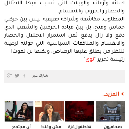
اعبائه وأزماته والويلات التي تسبب فيها الاحتلال
والحصار والحروب والانقسام.
المطلوب، مكاشفة وشراكة حقيقية ليس بين حركتي
حماس وفتح، بل بين قيادة الحركتين والشعب الذي
دفع ولا زال يدفع ثمن استمرار الاحتلال والحصار
والانقسام والمناكفات السياسية التي حولته لرهينة
تنتظر من يطلق عليها الرصاص، ولكنها لن تموت!
رئيسة تحرير "
نوى
"
شارك عبر
المزيد..
صحافيون
#خطفوا_غزة..
مش وقته!!
أي مجتمع