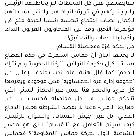
مقايضتهم، ففي كل المحطات لم يخاطبهم الرئيس
ولم يشركهم في قرارته اتجاههم، واكتفى بمناداتهم
لإكمال نصاب اجتماع تنصيبه رئيسا لحركة فتح في
مؤتمرها الأخير، وقد لبى الفتحاويون الغزيون النداء،
وأكملوا النصاب والتصفيق!
من يحكم غزة ومعضلة القسام:
لا يختلف اثنان أن حماس استمرت في حكم القطاع
بعد تشكيل حكومة التوافق، "تركنا الحكومة ولم نترك
الحكم" كما قال هنية، ولم نكن بحاجة للإعلان عن
"حكومة إدارة غزة الحمساوية" فهي موجودة ويعرفها
كل غزي، والحكم هنا ليس عبر الجهاز المدني الذي
تتحكم حماس في كل مفاصله فحسب، بل عبر
جهازها الأمني- وهنا لا نقصد الشرطة وجهاز الدفاع
المدني- بل عبر "جيش القسام"، والسؤال للرئيس،
كيف سيتم التعامل مع "القسام" الذي هو مصدر
الشرعية الأول لحركة حماس "المقاومِة"؟ فحماس