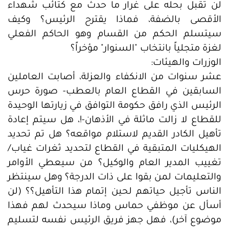
لن تقبل بحله على غرار ما حدث مع كتائب شهداء
الأقصى بالضفة، فماذا يقترح الرئيس؟ وكيف
سيتسلم الحكم من القسام وهو الحاكم الفعلي
لغزة متجلياً بانتخاب "السنوار" مؤخراً؟
الوزرات والهيئات:
عشر سنوات من الانكفاء والعزلة، أصابت العاملين
السابقين في القطاع العام بالعطب- صورة حرس
الرئيس الذي رافق حكومة التوافق في زيارتها الوحيدة
للقطاع لا زالت ماثلة في الأذهان-!، هل سيتم إعادة
تأهيل الكادر القديم لاستلام مواقعه؟ هل تم تحديد
الهيكليات المتبقية في القطاع لتحديد ثغرات غياب/
تغييب المدير العام والوكيل؟ من سيعطي الأوامر
والتعليمات لمن بقوا على ذات الدرجة؟ وهل سينتظر
الناس تأجيل حياتهم لحين إتمام هذا التأهيل؟؟ (لن
أسأل عن موظفي حماس وماذا سيحدث لهم فهذا
موضوع آخر)، فهل جهز فريق الرئيس نفسه لتسليم