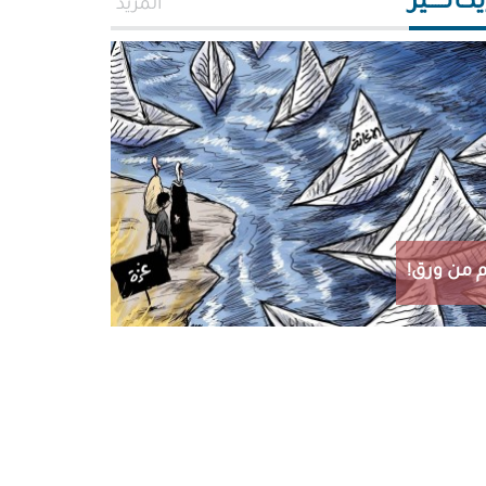
اتـــــير
المزيد
 من ورق!