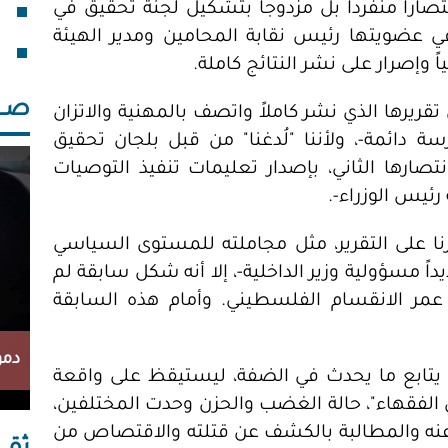
تصارا منفرداً بل مزدوجاً بتشكيل لجنة تحقيق في
فقد
ي عضويتها رئيس نقابة المحامين ومدير الهيئة
خلف
 وإصرار على نشر النتائج كاملة.
صــــ
قريرها الذي نشر كاملاً واتصف بالمهنية والاتزان
 دائمة-، ولأننا "لُدغنا" من قبل بلجان تحقيق
صارها الثاني، بإصدار تعليمات تنفيذ التوصيات
رئيس الوزراء-.
ا على التقرير، مثل مجاملته للمستوى السياسي
اً مسؤولية وزير الداخلية-، إلا أنه شكل سابقة لم
مر الانقسام الفلسطيني. وأمام هذه السابقة
دمو
ان يتابع ما يحدث في الضفة، ليستيقظ على واقعة
 الفقهاء"، حالة الغضب والحزن وحدت المختلفين،
 عنه والمطالبة بالكشف عن قتلته والاقتصاص من