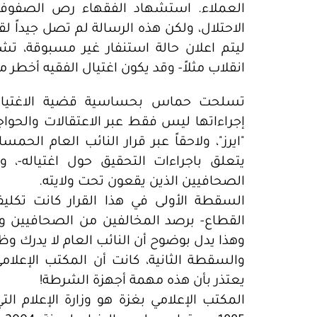
العملاء. استشهاد الفقهاء رص الصفوف، 
الاحتلال، ولكن هذه الرسالة لم تصل جيداً 
ليتم اعلان حالة استنفار غير مسبوقة، تشب
انقلاب مثلاً- وقد يكون اغتيال الفقيه أخطر م
تسلحت حماس بحساسية قضية الاغتيا
إجراءاتها ليس فقط عبر الاعتقالات والحواج
"ايرز"، ولاحقاً عبر قرار النائب العام الح
يتعلق باجراءات التحقيق حول اغتياله-، و
الصحافيين الذين يقعون تحت ولايته.
السقطة الأولى في هذا القرار كانت تكليف 
القطاع- برصد المخالفين من الصحافيين وا
وهذا يدل بوضوح أن النائب العام لا يدرك وظي
والسقطة الثانية، كانت أن المكتب الإعلامي
يعتذر بأن هذه مهمة أجهزة الشرطة!
المكتب الإعلامي بغزة هو وزارة الإعلام ا