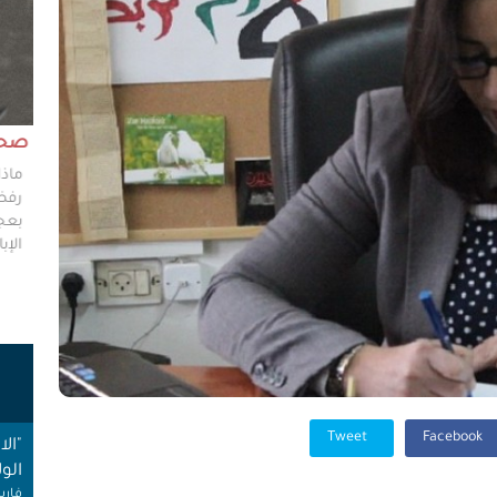
مش وقته!!
صحاف
ليس مطلوباً من الصحفي أن يكون مخططًا إستراتيجيًا
ماذا
ليضع إستراتيجيات عملٍ للهيئات العامة، ولكن من حقه
رفضو
سؤال من يضعون تلك الاستراتيجيات عن تفاصيلها،
بعجز
وخططهم في حال حدوث السيناريوهات الأسوأ؟
الإبا
ت
Tweet
Facebook
"ال
الول
فارس