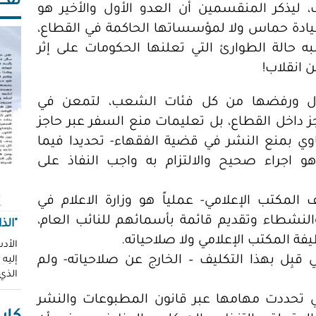
ثقـــ
ليذكر المنقسمين أن العدو الأول والأخير هو
لقيادة حماس ولا لمؤسساتها الحاكمة في القطاع،
ه حالة الطوارئ التي تعلنها الحكومات على إثر
ن انقلاب!
ل ورفضها من كل فئات الشعب، لتمعن في
ز داخل القطاع، بل تعليمات منع السفر عبر حاجز
مساوي بمنع النشر في قضية الفقهاء- تحديدا فيما
هو اجراء صحيح والالتزام به واجب النفاذ على
المكتب الإعلامي- عملياً هو وزارة الاعلام في
لنشطاء وتقديم قائمة بأسمائهم للنائب العام،
"الذ
فة المكتب الإعلامي ولا صلاحياته.
الأدب
 قبِل بهذا التكليف – الخارج عن صلاحياته- ولم
إليه
الذي
لتي تحددت مهامها عبر قانون المطبوعات والنشر