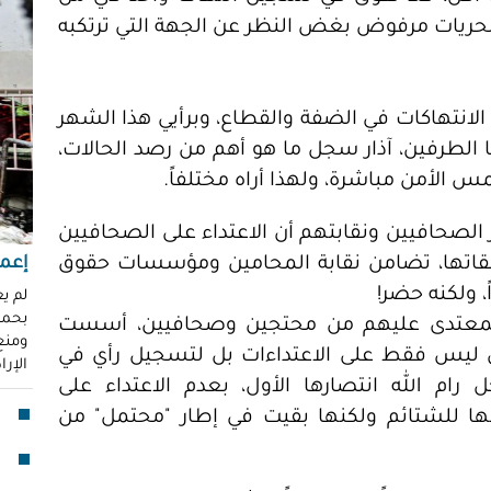
"عر
للحريات مرفوض بغض النظر عن الجهة التي ترتكبه
"مُ
محم
ناز
 تصاعد الانتهاكات في الضفة والقطاع، وبرأيي هذا الشهر
العو
ا الطرفين، آذار سجل ما هو أهم من رصد الحالات،
رغد 
 الأمن مباشرة، ولهذا أراه مختلفاً.
إباد
للإ
الصحافيين ونقابتهم أن الاعتداء على الصحافيين
مشير
ابقاتها، تضامن نقابة المحامين ومؤسسات حقوق
إعما
، ولكنه حضر!
قنا
لم ي
بحماي
لأو
المعتدى عليهم من محتجين وصحافيين، أسست
ومنع 
ين ليس فقط على الاعتداءات بل لتسجيل رأي في
الإر
رام الله انتصارها الأول، بعدم الاعتداء على
بدا
"آي
ا للشتائم ولكنها بقيت في إطار "محتمل" من
جما
الق