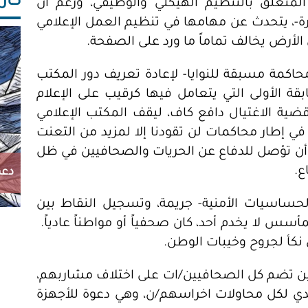
كاريك
19، و قرار مجلس الوزراء لسنة 2004 المتعلق بالتنظيم الهيكلي والوظيفي، ورغم أن
رة-، يتحدث عن مهامها في تنظيم العمل الإعلامي
ى الأرض يخالف تماماً ما ورد على الصفحة.
حاكمة مسبقة للنوايا- لإعادة تعريف دور المكتب
ة الأولى التي يتعامل فيها كرقيب على الإعلام
ضية الاغتيال دافع كاف، ليقف المكتب الإعلامي
ي إطار محاكمات لن تقودنا إلا لمزيد من التعنت
ن تؤصل للدفاع عن الحريات والصحافيين في ظل
ع.
دعم
لحساسيات الأمنية- جريمة، وتسجيل النقاط بين
س لا يخدم أحد، كان صحفياً أو مواطناً عادياً.
س نكأ لجروح وخيبات الوطن.
يين تضم كل الصحافيين/ات على اختلاف مشاربهم،
دي لكل محاولات اخراسهم/ن، وهي دعوة للأجهزة