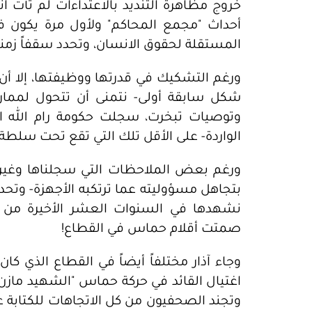
خروج مظاهرة التنديد بالاعتداءات لم تأت ان
أحداث "مجمع المحاكم" ولأول مرة يكون ف
المستقلة لحقوق الانسان، وتحدد سقفاً زمنياً
ورغم التشكيك في قدرتها ووظيفتها، إلا أن ت
شكل سابقة أولى- نتمنى أن تتحول لممارسة
وتوصيات تبخرت، سجلت حكومة رام الله انت
الواردة- على الأقل تلك التي تقع تحت سلطة 
ورغم بعض الملاحظات التي سجلناها وغيرن
بتجاهل مسؤوليته عما ترتكبه الأجهزة- وتحديد
نشهدها في السنوات العشر الأخيرة من ع
صمتت أقلام حماس في القطاع!
وجاء آذار مختلفاً أيضاً في القطاع الذي ك
اغتيال القائد في حركة حماس "الشهيد مازن
وتجند الصحفيون من كل الاتجاهات للكتابة