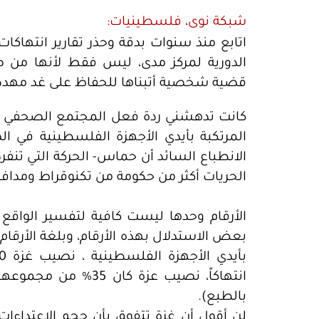
شبكة نوى، فلسطينيات:
اتابع منذ سنوات بدقة وحذر تقارير انتهاكات
الدورية لمركز مدى، ليس فقط لأنها من 
قضية شخصية أتبناها للحفاظ على غد مهدد، 
كانت تدهشني ردة فعل المجتمع الصحفي في 
المرتكبة بأيدي الأجهزة الفلسطينية في ا
الانطباع السائد أن حماس- الحركة التي تنفرد
الحريات أكثر من حكومة من تكنوقراط ومداف
الأرقام وحدها ليست كافية لتفسير الواقع و
انتهاكاً، نصيب عزة كا
بالطبع).
لن أقول أن غزة تتفوق بأن حجم الاعتداءا