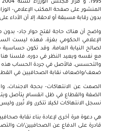
95
المنشور على صفحة المكتب الإعلامي- الوزا
بدون رقابة مسبقة أو لاحقة، إلا أن الأداء عل
واضح أن هناك حاجة لفتح حوار جاد- بدون م
الإعلامي الحكومي بغزة، فهذه ليست السابق
لصالح النيابة العامة، وقد تكون حساسية ق
مع نفسه ويعيد النظر في دوره، فلسنا هنا ف
والتحسس، فالأصل في جردة الحساب هذه أ
ضعف/واضعاف نقابة الصحافيين في القطا
الصمت عن الانتهاكات- بحجة الاجندات، وا
الضفة والقطاع في ظل انقسام يتأصل ويتمأس
نسجل الانتهاكات لكيلا تتكرر، ولا تُبرر، ولي
هي دعوة مرة أخرى لإعادة بناء نقابة صحاف
قادرة على الدفاع عن الصحافيين/ات والتص