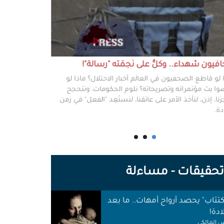
يون شهداء.. وكلٌّ على نَجمَته "رسالة"!
#خطفوا_غزة.. 
 لو قاطع الصحفيون في العالم أخبار الاحتلال؟ ماذا لو
غزة مخطوفة، و
ا بث مؤتمراته وتصريحاته؟ نلوم الحكومات، ونتحجج
نعرفهم جميعًا،
نا، إذن، لنأخذ الأمر على عاتقنا، لنستَعِد "الفعل" في زمن
وكرامتهم، وحيا
دة.
وأهلها أن يرفع
للوجع.
حقيقات - مساءلة
اكتئاب" يحصد أرواح أمهات.. ما بعد
ادة!
 المالكي