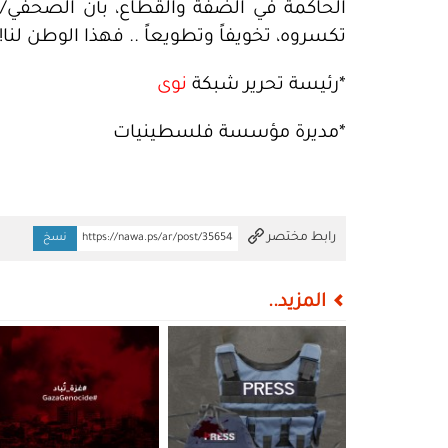
الحاكمة في الضفة والقطاع، بأن الصحفي/ة
تكسروه، تخويفاً وتطويعاً .. فهذا الوطن لنا!
*رئيسة تحرير شبكة
نوى
*مديرة مؤسسة فلسطينيات
تم النسخ
رابط مختصر
https://nawa.ps/ar/post/35654
نسخ
المزيد..