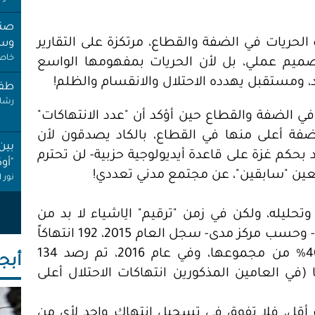
صنب
 الحريات في الضفة والقطاع، مرتكزة على التقارير
وسط
خاص 
صميم عملي، بل لأن الحريات بمفهومها الواسع
ومستقبل يهدده الاحتلال والانقسام والظلم!
طفل
رشا 
الضفة والقطاع حين أؤكد أن "عدد الانتهاكات"
لضفة أعلى منها في القطاع، بالكاد يصدقون لأن
بين
 بحكم غزة على قاعدة أيديولوجية حزبية- لن تحترم
"أو
عين "سابقين"، عن مجتمع مدني تعددي!
نور 
عام
تحليله، ولكن في زمن "ترقيم" الِاشياء لا بد من
إجاز
بعض الاستدلال بهذه الأرقام، وبلغة الأرقام- وحسب مركز مدى- سجل العام 2015، 192 انتهاكاً
أنصا
بأيدي الأجهزة الفلسطينية ، نصيب غزة 40% من مجموعها، وفي عام 2016، تم رصد 134
أبجـ
"غِر
ن 35% من مجموعها (في العامين المذكورين انتهاكات الاحتلال أعلى
البي
عبد 
ت أقل، فلا تفوق في تسجيل انتهاك واحد لأي من