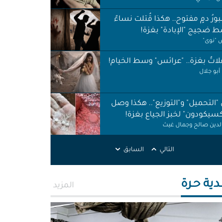
ورُ دمٍ مفتوح.. هكذا قُتلت نساءٌ
 ضجيج "الإبادة" بغزة!
"نوى"
اتٌ بغزة.. "عرائس" وسط الخيام!
أبو جلال
 "التحميل" و"التوزيع".. هكذا وصل
كسيكودون" لخبز الجياع بغزة!
الدين صالح وجمال غيث
لات نظافة في الظل.. لا حقوق ولا
التالي
السابق
ات!
ر اطميزة
دية حـرة
المزيد
اس" غزة قنابل موقوتة.. خَرابٌ نَخَر
ئة والتربة!
الله التركماني ورشا فرحات