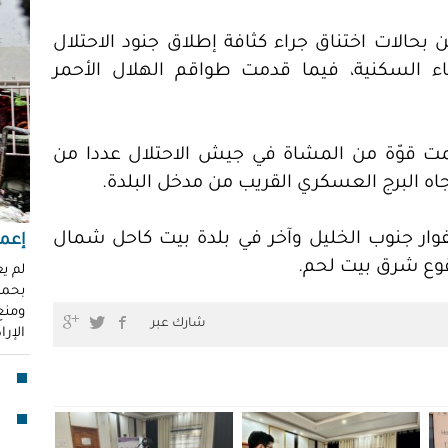
"عر
"مُ
حالات اختناق جراء كثافة إطلاق جنود الاحتلال
محم
اء السكنية، فيما قدمت طواقم الهلال الأحمر
ناز
العو
رغد 
مت قوّة من المشاة في جيش الاحتلال عددا من
جاه البرج العسكري القريب من مدخل البلدة.
إباد
للإ
مشير
فوار جنوب الخليل وآخر في بلدة بيت كاحل شمال
إعما
تقوع شرق بيت لحم.
قنا
لم ي
بحماي
لأو
ومنع 
شارك عبر
الإر
بدا
"آي
جما
الق