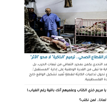
ّوني وضحكوا".. انتهاكات جنسية
نظّمة" في سجون "إسرائيل"!
د سليمان
حو طولكرم بين وعود الإغاثة وواقع
ز!
سلامة
ةُ الشُّهود.. نهجٌ "إسرائيلي"
فلات من العقاب!
ة توفيق
ر القطاع الصحي.. ترميم "الذاكرة" لا محو "الأثر"
صو "الشبح" بغزة.. هويّات تُكشف
عد التحدي يكمن بمجرد التعافي من تبعات الحرب، بل
ة ما تبقى من القدرة الوطنية على إدارة "المستقبل"،
ل مرة!
تحول تداعيات الكارثة لنقطةٍ تُعيد تشكيل الواقع خارج
ادة الفلسطينية.
ئل قاتلة.. مضادات حيوية في قِطع
س كريم"!
يا مريم خذي الكتاب وعلميهم أنك باقية رغم الغياب.!
ل موسى
لماذا.. لمن نكتب؟
انون يتصادم مع نفسه.. نساءٌ