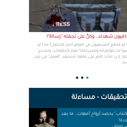
يون شهداء.. وكلٌّ على نَجمَته "رسالة"!
#خطفوا_غزة.. 
 لو قاطع الصحفيون في العالم أخبار الاحتلال؟ ماذا لو
غزة مخطوفة، و
ا بث مؤتمراته وتصريحاته؟ نلوم الحكومات، ونتحجج
نعرفهم جميعًا،
نا، إذن، لنأخذ الأمر على عاتقنا، لنستَعِد "الفعل" في زمن
وكرامتهم، وحيا
دة.
وأهلها أن يرفع
للوجع.
حقيقات - مساءلة
اكتئاب" يحصد أرواح أمهات.. ما بعد
ادة!
 المالكي