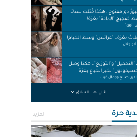
ورُ دمٍ مفتوح.. هكذا قُتلت نساءٌ
 ضجيج "الإبادة" بغزة!
"نوى"
اتٌ بغزة.. "عرائس" وسط الخيام!
أبو جلال
 "التحميل" و"التوزيع".. هكذا وصل
كسيكودون" لخبز الجياع بغزة!
الدين صالح وجمال غيث
لات نظافة في الظل.. لا حقوق ولا
التالي
السابق
ات!
ر اطميزة
دية حـرة
المزيد
اس" غزة قنابل موقوتة.. خَرابٌ نَخَر
ئة والتربة!
الله التركماني ورشا فرحات