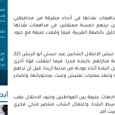
صنب
وسط
 (7 مواطنين) في مداهمات نفذتها في أنحاء متفرقة من محافظتي
خاص 
من بينهم خمسة معتقلين في مداهمات نفّذتها
طفل
يل بالضفة الغربية، فيما وقعت عنيفة مع جنود
رشا 
بين
ففي بلدة صوريف، اعتقلت قوّة عسكرية من جيش الاحتلال الشابين عبد حسني أبو الريش (22
"أو
2 عاما) بعد مداهمة منازلهم بالبلدة فجرا، فيما اعتقلت قوّة أخرى
نور 
حمد علي برادعية ( 22 عاما) من البلدة أثناء عودته من مدينة أريحا، قبل أن تداهم
 وتنفذ عمليات تفتيش وعبث بمحتوياتها، وتصادر
عام
إجاز
أنصا
أبجـ
اجهات عنيفة بين المواطنين وجنود الاحتلال عقب
"غِر
البي
سط البلدة، واعتقال الشاب منتصر فتحي فخري
عبد 