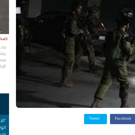
مش وقته!!
صحاف
ليس مطلوباً من الصحفي أن يكون مخططًا إستراتيجيًا
ماذا
ليضع إستراتيجيات عملٍ للهيئات العامة، ولكن من حقه
رفضو
سؤال من يضعون تلك الاستراتيجيات عن تفاصيلها،
بعجز
وخططهم في حال حدوث السيناريوهات الأسوأ؟
الإبا
ت
Tweet
Facebook
"ال
الول
فارس