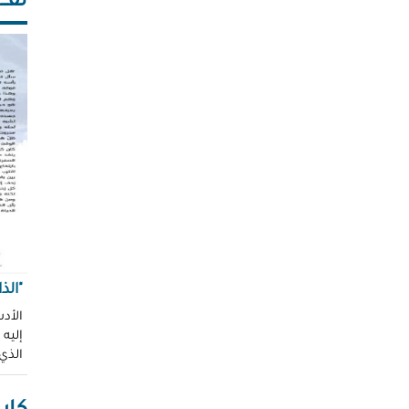
ثقـــ
"الذ
الأدب
إليه
الذي