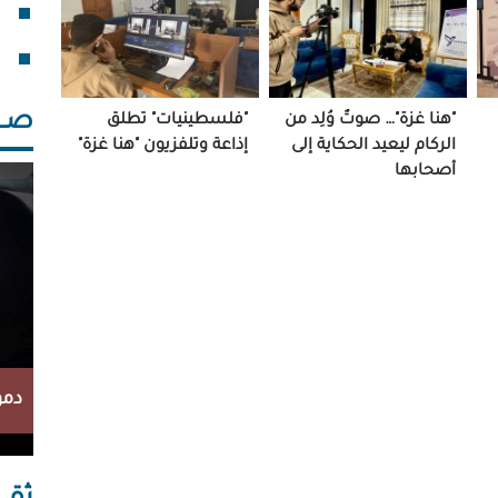
فقد
خلف
صــــ
"هنا غزة"… صوتٌ وُلِد من
"فلسطينيات" تطلق
الركام ليعيد الحكاية إلى
إذاعة وتلفزيون "هنا غزة"
أصحابها
دمو