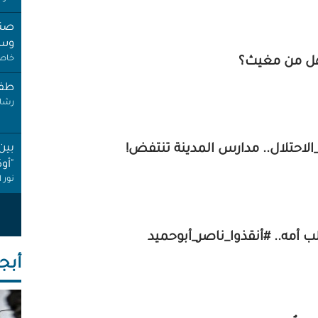
صنب
وسط
خاص 
ل من مغيث؟
طفل
رشا 
بين
حتلال.. مدارس المدينة تنتفض!
"أو
نور 
عام
إجاز
لب أمه.. #أنقذوا_ناصر_أبوحميد
أنصا
أبجـ
"غِر
البي
عبد 