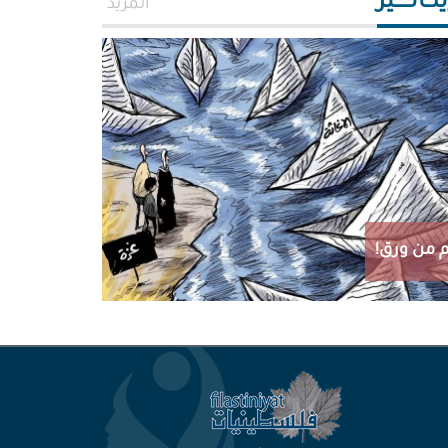
اتـــــير
المزيد
 من ورق!