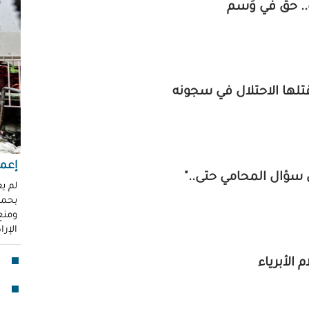
. حقٌ في وَسم
"عر
"مُ
محم
ناز
العو
تلها الاحتلال في سجونه
رغد 
إباد
للإ
مشير
إعما
 سؤال المحامي حتى.."
قنا
لم ي
بحماي
لأو
ومنع 
الإر
بدا
"آي
 الأبرياء
جما
الق