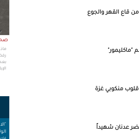
 قاع القهر والجوع
مش وقته!!
صحاف
ليس مطلوباً من الصحفي أن يكون مخططًا إستراتيجيًا
ماذا
 "ماكليمور"
ليضع إستراتيجيات عملٍ للهيئات العامة، ولكن من حقه
رفضو
سؤال من يضعون تلك الاستراتيجيات عن تفاصيلها،
بعجز
وخططهم في حال حدوث السيناريوهات الأسوأ؟
الإبا
قلوب منكوبي غزة
ت
"ال
خضر عدنان شهيداً
الول
فارس