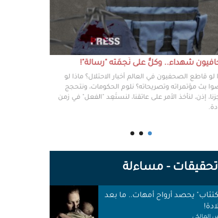
يون شهداء.. وكلٌّ على نَجمَته "رسالة"!
#خطفوا_غزة.. 
 لو قاطع الصحفيون في العالم أخبار الاحتلال؟ ماذا لو
غزة مخطوفة، و
ا بث مؤتمراته وتصريحاته؟ نلوم الحكومات، ونتحجج
نعرفهم جميعًا،
نا، إذن، لنأخذ الأمر على عاتقنا، لنستَعِد "الفعل" في زمن
وكرامتهم، وحيا
دة.
وأهلها أن يرفع
للوجع.
حقيقات - مساءلة
اكتئاب" يحصد أرواح أمهات.. ما بعد
ادة!
 المالكي