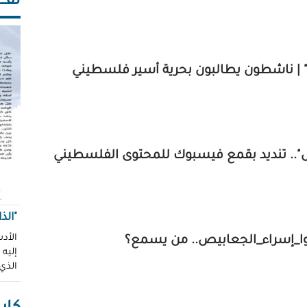
ثقـــ
د" | ناشطون يطالبون بحرية أسير فلسطيني
. تنديد بقمع فيسبوك للمحتوى الفلسطيني
"الذ
الأدب
ا_إسراء_الجعابيص.. من يسمع؟
إليه
الذي