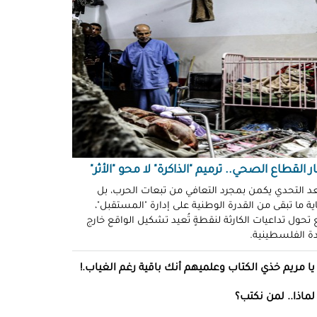
ّوني وضحكوا".. انتهاكات جنسية
نظّمة" في سجون "إسرائيل"!
د سليمان
حو طولكرم بين وعود الإغاثة وواقع
ز!
سلامة
ةُ الشُّهود.. نهجٌ "إسرائيلي"
فلات من العقاب!
ة توفيق
ر القطاع الصحي.. ترميم "الذاكرة" لا محو "الأثر"
صو "الشبح" بغزة.. هويّات تُكشف
عد التحدي يكمن بمجرد التعافي من تبعات الحرب، بل
ة ما تبقى من القدرة الوطنية على إدارة "المستقبل"،
ل مرة!
تحول تداعيات الكارثة لنقطةٍ تُعيد تشكيل الواقع خارج
ادة الفلسطينية.
ئل قاتلة.. مضادات حيوية في قِطع
س كريم"!
يا مريم خذي الكتاب وعلميهم أنك باقية رغم الغياب.!
ل موسى
لماذا.. لمن نكتب؟
انون يتصادم مع نفسه.. نساءٌ