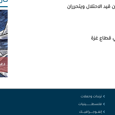
كاريك
ن قيد الاحتلال ويتحرران
في قطاع غزة
دعم
ترندات وحملات
فلسطــــــــــينيات
إنفـــوجـــــرافيــــك