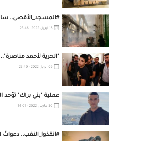
#المسجد_الأقصى.. ساح
15 ابريل 2022 - 23:46
"الحرية لأحمد مناصرة"..
05 ابريل 2022 - 23:40
عملية "بني براك" توّحد
30 مارس 2022 - 14:01
#انقذوا_النقب.. دعواتٌ ل